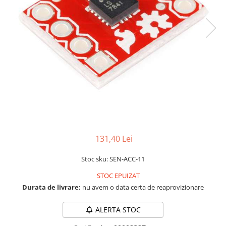
RS-232
Micro:bit
PIR
Motor 25D
Motor 37D
RS-485
Nvidia
Radar
Motoreductor plastic
RTC
Olinuxino
Sonar
Stepper
Telecomenzi
Photon
Sunet
Sub-Micro
PIC
Tensiune
Tamiya
Platforme de dezvoltare
Termocuple
Roti si Senile
Python
Video
Rulmenti
Teensy
Vreme
Sasiu
Thing
Servomotoare
131,40 Lei
TI
Suruburi, Piulite, Conectare
Stoc sku: SEN-ACC-11
STOC EPUIZAT
Durata de livrare:
nu avem o data certa de reaprovizionare
ALERTA STOC