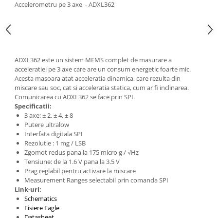
Accelerometru pe 3 axe - ADXL362
ADXL362 este un sistem MEMS complet de masurare a
acceleratiei pe 3 axe care are un consum energetic foarte mic.
Acesta masoara atat acceleratia dinamica, care rezulta din
miscare sau soc, cat si acceleratia statica, cum ar fi inclinarea.
Comunicarea cu ADXL362 se face prin SPI.
Specificatii:
3 axe: ± 2, ± 4, ± 8
Putere ultralow
Interfata digitala SPI
Rezolutie : 1 mg / LSB
Zgomot redus pana la 175 micro g / √Hz
Tensiune: de la 1.6 V pana la 3.5 V
Prag reglabil pentru activare la miscare
Measurement Ranges selectabil prin comanda SPI
Link-uri:
Schematics
Fisiere Eagle
Datasheet