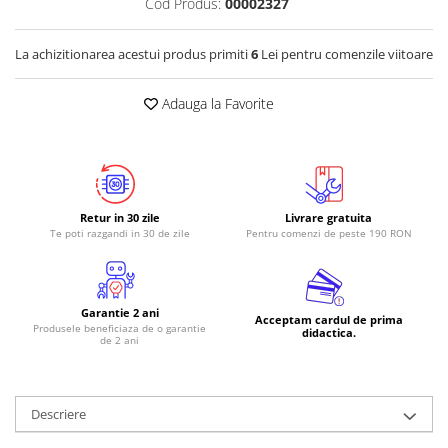
Cod Produs:
00002327
La achizitionarea acestui produs primiti
6
Lei pentru comenzile viitoare
Adauga la Favorite
Retur in 30 zile
Livrare gratuita
Te poti razgandi in 30 de zile
Pentru comenzi de peste 190 RON
Garantie 2 ani
Acceptam cardul de prima
Produsele beneficiaza de o garantie
didactica.
de 2 ani
Descriere