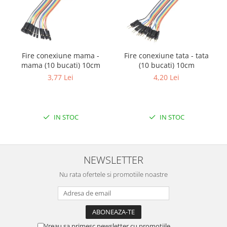
Filamente Speciale
Prusa I3 DIY Kit
Carti
Pentru Incepatori
Fire conexiune mama -
Fire conexiune tata - tata
Kituri incepatori Arduino
mama (10 bucati) 10cm
(10 bucati) 10cm
Pentru Incepatori
3,77 Lei
4,20 Lei
Micro:bit
Junior Robotics
IN STOC
IN STOC
Carti
Junior Robotics
Lego Education
NEWSLETTER
STEM Education
Nu rata ofertele si promotiile noastre
Ugears
Kit Fun
Kit Roboti
Cadouri
Vreau sa primesc newsletter cu promotiile