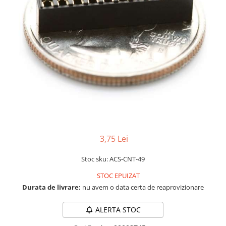
LCD
Module
Adaptoare si convertoare
ADC
Audio
CAN
Convertor nivel logic
Convertor USB la serial
Datalogger
3,75 Lei
LCD
Stoc sku: ACS-CNT-49
Module
STOC EPUIZAT
Multiplexor
Durata de livrare:
nu avem o data certa de reaprovizionare
Radio
Releu
ALERTA STOC
RS-232