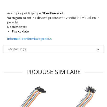
Generale
LED
Acesti pini pot fi lipiti pe
Xbee Breakou
t.
Microcontrollere AVR
Va rugam sa retineti:
Acest produs este vandut individual, nu in
perechi.
PCB - Placute Circuit
Documente:
Rezistoare
Fisa cu date
Creion 3D 3Doodler
Informatii conformitate produs
Imprimante 3D
Review-uri
(0)
Imprimante 3D
3Doodler
Componente
PRODUSE SIMILARE
Componente
Componente E3D
Filament Premium ABS 1.75 mm
Filament Premium ABS 3 mm
Filament Premium PLA 1.75 mm