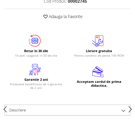
Cod Produs:
00002745
RS-485
Adauga la Favorite
RTC
Telecomenzi
Accesorii
Accesorii
Retur in 30 zile
Livrare gratuita
Antene
Te poti razgandi in 30 de zile
Pentru comenzi de peste 190 RON
Breadboard
Cabluri
Garantie 2 ani
Conectori
Acceptam cardul de prima
Produsele beneficiaza de o garantie
didactica.
de 2 ani
Cutii
Sticker
Componente
Descriere
Butoane, Tastaturi
Condensatoare