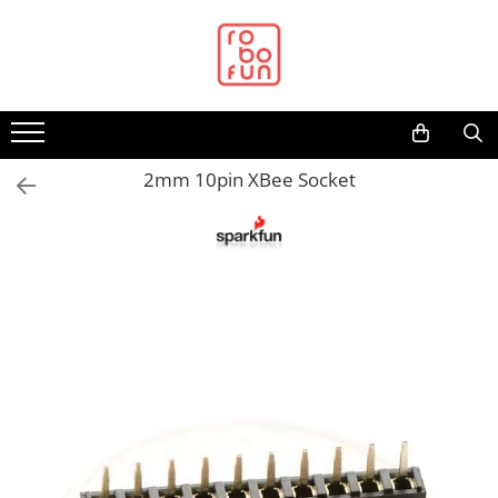
Toate Produsele
Arduino Original
Arduino Compatibil
Raspberry PI
2mm 10pin XBee Socket
Raspberry PI
Alimentare
Racire
Hat
Accesorii
Audio
Cabluri si Conectori
Camera
Cutii