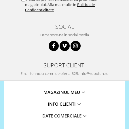
magazinului. Afla mai multe in
Politica de
Puzzle mecanic Ugears
Confidentialitate
Organizator de chei Wunderkey
Constructor foto Mozabrick &
SOCIAL
Qbrix
Urmareste-ne in social media
Puzzle lemn Cluebox
Jocuri de societate
Mecanice
3D Printer & CNC
SUPORT CLIENTI
Actuator
Email tehnic si cereri de oferta B2B: info@robofun.ro
Altele
Driver
MAGAZINUL MEU
Altele
INFO CLIENTI
DC
Servo
DATE COMERCIALE
Stepper