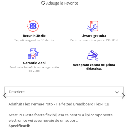
Adauga la Favorite
RS-485
RTC
Telecomenzi
Accesorii
Retur in 30 zile
Livrare gratuita
Te poti razgandi in 30 de zile
Pentru comenzi de peste 190 RON
Accesorii
Antene
Breadboard
Garantie 2 ani
Acceptam cardul de prima
Produsele beneficiaza de o garantie
Cabluri
didactica.
de 2 ani
Conectori
Cutii
Descriere
Sticker
Adafruit Flex Perma-Proto - Half-sized Breadboard Flex-PCB
Componente
Butoane, Tastaturi
Acest PCB este foarte flexibil, asa ca pentru a lipi componente
electronice vei avea nevoie de un suport.
Condensatoare
Specificatii: