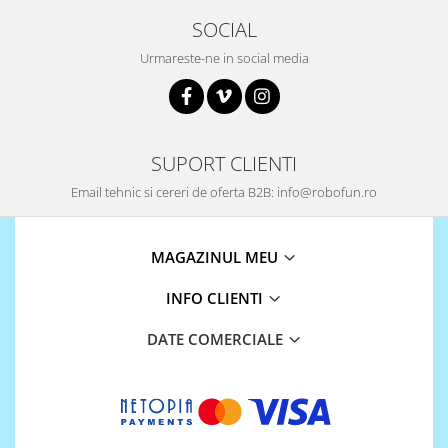
Puzzle mecanic Ugears
SOCIAL
Organizator de chei Wunderkey
Urmareste-ne in social media
Constructor foto Mozabrick &
Qbrix
Puzzle lemn Cluebox
SUPORT CLIENTI
Jocuri de societate
Email tehnic si cereri de oferta B2B: info@robofun.ro
Mecanice
3D Printer & CNC
Actuator
MAGAZINUL MEU
Altele
INFO CLIENTI
Driver
DATE COMERCIALE
Altele
DC
Servo
Stepper