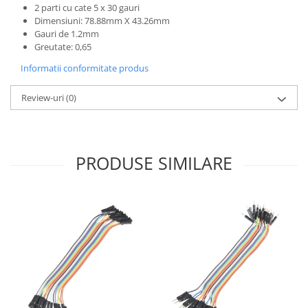
Generale
2 parti cu cate 5 x 30 gauri
Dimensiuni: 78.88mm X 43.26mm
LED
Gauri de 1.2mm
Microcontrollere AVR
Greutate: 0,65
PCB - Placute Circuit
Informatii conformitate produs
Rezistoare
Review-uri
(0)
Creion 3D 3Doodler
Imprimante 3D
Imprimante 3D
PRODUSE SIMILARE
3Doodler
Componente
Componente
Componente E3D
Filament Premium ABS 1.75 mm
Filament Premium ABS 3 mm
Filament Premium PLA 1.75 mm