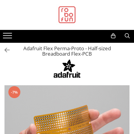
Toate Produsele
Arduino Original
Arduino Compatibil
Raspberry PI
Adafruit Flex Perma-Proto - Half-sized
Breadboard Flex-PCB
Raspberry PI
Alimentare
Racire
Hat
-7%
Accesorii
Audio
Cabluri si Conectori
Camera
Cutii