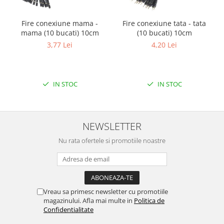
Filamente Speciale
Prusa I3 DIY Kit
Fire conexiune mama -
Fire conexiune tata - tata
Carti
mama (10 bucati) 10cm
(10 bucati) 10cm
3,77 Lei
4,20 Lei
Pentru Incepatori
Kituri incepatori Arduino
Pentru Incepatori
IN STOC
IN STOC
Micro:bit
Junior Robotics
Carti
NEWSLETTER
Junior Robotics
Nu rata ofertele si promotiile noastre
Lego Education
STEM Education
Ugears
Vreau sa primesc newsletter cu promotiile
Kit Fun
magazinului. Afla mai multe in
Politica de
Kit Roboti
Confidentialitate
Cadouri