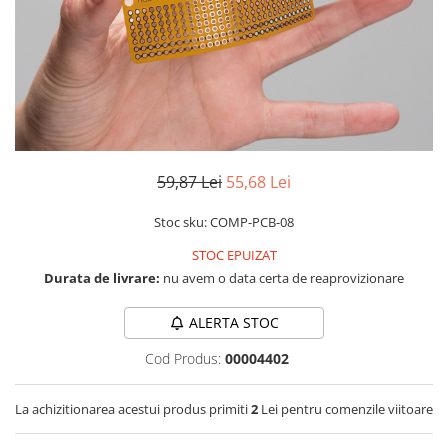
LCD
Module
Adaptoare si convertoare
ADC
Audio
CAN
59,87 Lei
55,68 Lei
Convertor nivel logic
Stoc sku: COMP-PCB-08
Convertor USB la serial
STOC EPUIZAT
Datalogger
Durata de livrare:
nu avem o data certa de reaprovizionare
LCD
Module
ALERTA STOC
Multiplexor
Cod Produs:
00004402
Radio
La achizitionarea acestui produs primiti
2
Lei pentru comenzile viitoare
Releu
RS-232