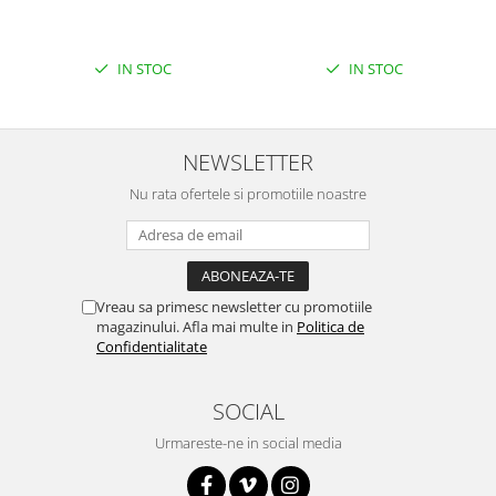
Puzzle mecanic Ugears
Organizator de chei Wunderkey
IN STOC
IN STOC
Constructor foto Mozabrick &
Qbrix
Puzzle lemn Cluebox
NEWSLETTER
Jocuri de societate
Nu rata ofertele si promotiile noastre
Mecanice
3D Printer & CNC
Actuator
Vreau sa primesc newsletter cu promotiile
Altele
magazinului. Afla mai multe in
Politica de
Confidentialitate
Driver
Altele
SOCIAL
DC
Servo
Urmareste-ne in social media
Stepper