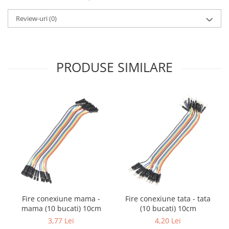
Filamente Speciale
Prusa I3 DIY Kit
Review-uri
(0)
Carti
Pentru Incepatori
Kituri incepatori Arduino
PRODUSE SIMILARE
Pentru Incepatori
Micro:bit
Junior Robotics
Carti
Junior Robotics
Lego Education
STEM Education
Ugears
Fire conexiune mama -
Fire conexiune tata - tata
Kit Fun
mama (10 bucati) 10cm
(10 bucati) 10cm
Kit Roboti
3,77 Lei
4,20 Lei
Cadouri