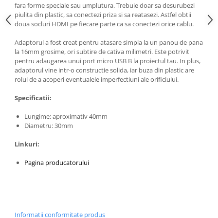
Generale
fara forme speciale sau umplutura. Trebuie doar sa desurubezi
piulita din plastic, sa conectezi priza si sa reatasezi. Astfel obtii
LED
doua socluri HDMI pe fiecare parte ca sa conectezi orice cablu.
Microcontrollere AVR
Adaptorul a fost creat pentru atasare simpla la un panou de pana
PCB - Placute Circuit
la 16mm grosime, ori subtire de cativa milimetri. Este potrivit
pentru adaugarea unui port micro USB B la proiectul tau. In plus,
Rezistoare
adaptorul vine intr-o constructie solida, iar buza din plastic are
Creion 3D 3Doodler
rolul de a acoperi eventualele imperfectiuni ale orificiului.
Imprimante 3D
Specificatii:
Imprimante 3D
Lungime: aproximativ 40mm
3Doodler
Diametru: 30mm
Componente
Linkuri:
Componente
Componente E3D
Pagina producatorului
Filament Premium ABS 1.75 mm
Filament Premium ABS 3 mm
Filament Premium PLA 1.75 mm
Informatii conformitate produs