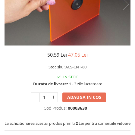
LCD
Module
Adaptoare si convertoare
ADC
Audio
CAN
50,59 Lei
47,05 Lei
Convertor nivel logic
Stoc sku: ACS-CNT-80
Convertor USB la serial
IN STOC
Datalogger
Durata de livrare:
1 - 3 zile lucratoare
LCD
Module
ADAUGA IN COS
Multiplexor
Cod Produs:
00003630
Radio
La achizitionarea acestui produs primiti
2
Lei pentru comenzile viitoare
Releu
RS-232