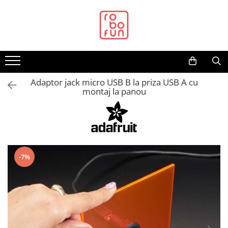
Toate Produsele
Arduino Original
Arduino Compatibil
Raspberry PI
Adaptor jack micro USB B la priza USB A cu
montaj la panou
Raspberry PI
Alimentare
Racire
Hat
-7%
Accesorii
Audio
Cabluri si Conectori
Camera
Cutii