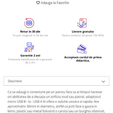
Adauga la Favorite
RS-485
RTC
Telecomenzi
Accesorii
Retur in 30 zile
Livrare gratuita
Te poti razgandi in 30 de zile
Pentru comenzi de peste 190 RON
Accesorii
Antene
Breadboard
Garantie 2 ani
Acceptam cardul de prima
Produsele beneficiaza de o garantie
Cabluri
didactica.
de 2 ani
Conectori
Cutii
Descriere
Sticker
Ca sa adaugi o conexiune pe un panou fara sa ai timpul necesar
Componente
ori abilitatea de a decupa un orificiu oval sau patrat, adaptorul
Butoane, Tastaturi
micro USB B - la - USB A iti ofera o solutie usoara si rapida. Are
aproximativ 30mm in diametru, astfel ca poti face o gaura in
Condensatoare
lemn, plastic sau metal folosind o carota sau un burghiu obisnuit,