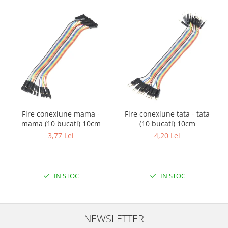
Puzzle mecanic Ugears
Organizator de chei Wunderkey
Constructor foto Mozabrick &
Qbrix
Puzzle lemn Cluebox
Jocuri de societate
Mecanice
3D Printer & CNC
Fire conexiune mama -
Fire conexiune tata - tata
mama (10 bucati) 10cm
(10 bucati) 10cm
Actuator
3,77 Lei
4,20 Lei
Altele
Driver
Altele
IN STOC
IN STOC
DC
Servo
Stepper
NEWSLETTER