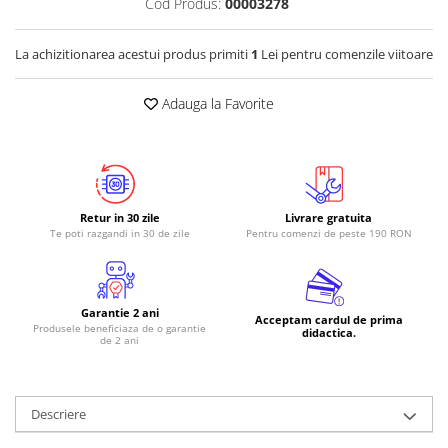
Cod Produs:
00003278
RS-485
La achizitionarea acestui produs primiti
1
Lei pentru comenzile viitoare
RTC
Telecomenzi
Adauga la Favorite
Accesorii
Accesorii
Antene
Breadboard
Retur in 30 zile
Livrare gratuita
Te poti razgandi in 30 de zile
Pentru comenzi de peste 190 RON
Cabluri
Conectori
Cutii
Garantie 2 ani
Acceptam cardul de prima
Produsele beneficiaza de o garantie
Sticker
didactica.
de 2 ani
Componente
Butoane, Tastaturi
Descriere
Condensatoare