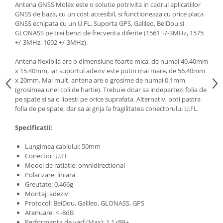
Generale
Antena GNSS Molex este o solutie potrivita in cadrul aplicatiilor
GNSS de baza, cu un cost accesibil, si functioneaza cu orice placa
LED
GNSS echipata cu un U.FL. Suporta GPS, Galileo, BeiDou si
GLONASS pe trei benzi de frecventa diferite (1561 +/-3MHz, 1575
Microcontrollere AVR
+/-3MHz, 1602 +/-3MHz).
PCB - Placute Circuit
Antena flexibila are o dimensiune foarte mica, de numai 40.40mm
Rezistoare
x 15.40mm, iar suportul adeziv este putin mai mare, de 56.40mm
Creion 3D 3Doodler
x 20mm. Mai mult, antena are o grosime de numai 0.1mm
(grosimea unei coli de hartie). Trebuie doar sa indepartezi folia de
Imprimante 3D
pe spate si sa o lipesti pe orice suprafata. Alternativ, poti pastra
Imprimante 3D
folia de pe spate, dar sa ai grija la fragilitatea conectorului U.FL.
3Doodler
Specificatii:
Componente
Lungimea cablului: 50mm
Componente
Conector: U.FL
Componente E3D
Model de ratiatie: omnidirectional
Polarizare: liniara
Filament Premium ABS 1.75 mm
Greutate: 0.466g
Filament Premium ABS 3 mm
Montaj: adeziv
Protocol: BeiDou, Galileo, GLONASS, GPS
Filament Premium PLA 1.75 mm
Atenuare: < -8dB
Performanta de varf (Max): 1.1 dBi+