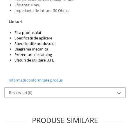
Filamente Speciale
Eficienta: >74%
Prusa I3 DIY Kit
Impedanta de intrare: 50 Ohms
Carti
Linkuri:
Pentru Incepatori
Fisa produsului
Kituri incepatori Arduino
Specificatii de aplicare
Pentru Incepatori
Specificatiile produsului
Diagrama mecanica
Micro:bit
Prezentare de catalog
Sfaturi de utilizare U.FL
Junior Robotics
Carti
Junior Robotics
Informatii conformitate produs
Lego Education
Review-uri
(0)
STEM Education
Ugears
Kit Fun
PRODUSE SIMILARE
Kit Roboti
Cadouri