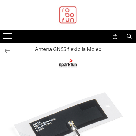
Toate Produsele
Arduino Original
Arduino Compatibil
Raspberry PI
Antena GNSS flexibila Molex
Raspberry PI
Alimentare
Racire
Hat
Accesorii
Audio
Cabluri si Conectori
Camera
Cutii