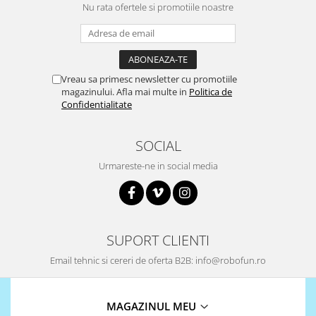
Encoder
Nu rata ofertele si promotiile noastre
Mecanice
Motoare
Micro Metal
Vreau sa primesc newsletter cu promotiile
Motoare
magazinului. Afla mai multe in
Politica de
Motor 25D
Confidentialitate
Motor 37D
Motoreductor plastic
SOCIAL
Stepper
Urmareste-ne in social media
Sub-Micro
Tamiya
Roti si Senile
Rulmenti
SUPORT CLIENTI
Sasiu
Email tehnic si cereri de oferta B2B: info@robofun.ro
Servomotoare
Suruburi, Piulite, Conectare
MAGAZINUL MEU