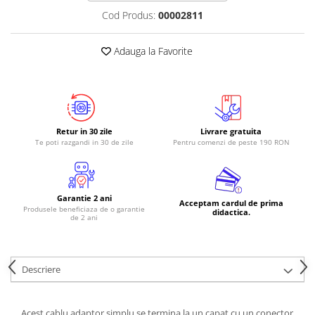
Cod Produs:
00002811
Adauga la Favorite
Retur in 30 zile
Livrare gratuita
Te poti razgandi in 30 de zile
Pentru comenzi de peste 190 RON
Garantie 2 ani
Acceptam cardul de prima
Produsele beneficiaza de o garantie
didactica.
de 2 ani
Descriere
Acest cablu adaptor simplu se termina la un capat cu un conector