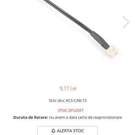
RS-232
Micro:bit
PIR
Motor 25D
Motor 37D
RS-485
Nvidia
Radar
Motoreductor plastic
RTC
Olinuxino
Sonar
Stepper
Telecomenzi
Photon
Sunet
Sub-Micro
PIC
Tensiune
Tamiya
Platforme de dezvoltare
Termocuple
Roti si Senile
Python
Video
Rulmenti
Teensy
Vreme
Sasiu
Thing
Servomotoare
9,17 Lei
TI
Suruburi, Piulite, Conectare
Stoc sku: ACS-CAB-73
STOC EPUIZAT
Durata de livrare:
nu avem o data certa de reaprovizionare
ALERTA STOC