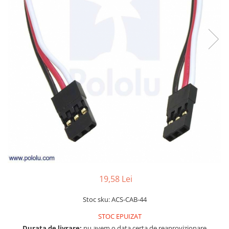
LCD
Module
Adaptoare si convertoare
ADC
Audio
CAN
Convertor nivel logic
Convertor USB la serial
Datalogger
LCD
Module
19,58 Lei
Multiplexor
Radio
Stoc sku: ACS-CAB-44
Releu
STOC EPUIZAT
RS-232
Durata de livrare:
nu avem o data certa de reaprovizionare