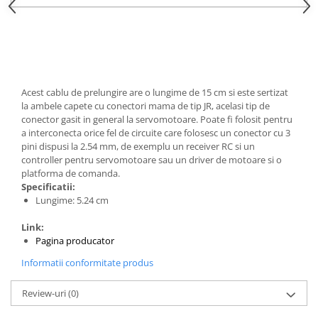
Generale
LED
Microcontrollere AVR
PCB - Placute Circuit
Rezistoare
Acest cablu de prelungire are o lungime de 15 cm si este sertizat
la ambele capete cu conectori mama de tip JR, acelasi tip de
Creion 3D 3Doodler
conector gasit in general la servomotoare. Poate fi folosit pentru
Imprimante 3D
a interconecta orice fel de circuite care folosesc un conector cu 3
pini dispusi la 2.54 mm, de exemplu un receiver RC si un
Imprimante 3D
controller pentru servomotoare sau un driver de motoare si o
3Doodler
platforma de comanda.
Specificatii:
Componente
Lungime: 5.24 cm
Componente
Link:
Componente E3D
Pagina producator
Filament Premium ABS 1.75 mm
Informatii conformitate produs
Filament Premium ABS 3 mm
Review-uri
(0)
Filament Premium PLA 1.75 mm