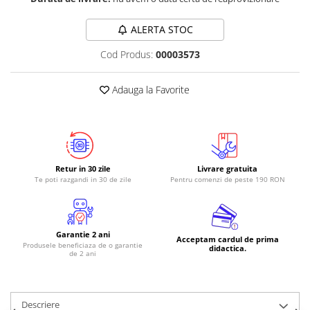
RS-485
ALERTA STOC
RTC
Cod Produs:
00003573
Telecomenzi
Accesorii
Adauga la Favorite
Accesorii
Antene
Breadboard
Cabluri
Retur in 30 zile
Livrare gratuita
Te poti razgandi in 30 de zile
Pentru comenzi de peste 190 RON
Conectori
Cutii
Sticker
Garantie 2 ani
Acceptam cardul de prima
Produsele beneficiaza de o garantie
didactica.
Componente
de 2 ani
Butoane, Tastaturi
Condensatoare
Descriere