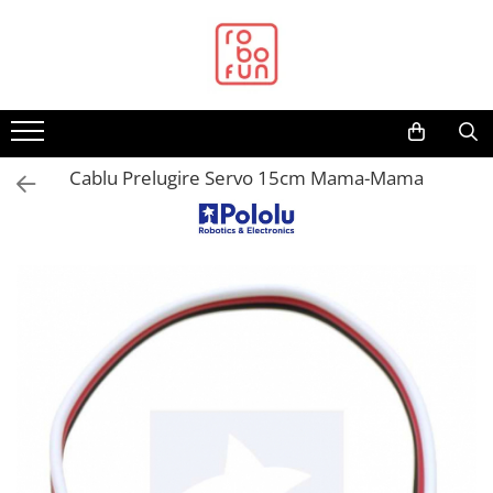
Toate Produsele
Arduino Original
Arduino Compatibil
Raspberry PI
Cablu Prelugire Servo 15cm Mama-Mama
Raspberry PI
Alimentare
Racire
Hat
Accesorii
Audio
Cabluri si Conectori
Camera
Cutii