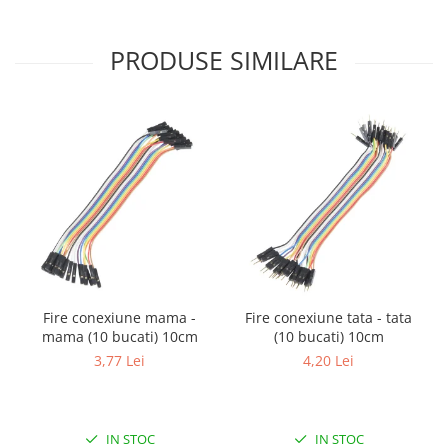
Filamente Speciale
Prusa I3 DIY Kit
PRODUSE SIMILARE
Carti
Pentru Incepatori
Kituri incepatori Arduino
Pentru Incepatori
Micro:bit
Junior Robotics
Carti
Junior Robotics
Lego Education
Fire conexiune mama -
Fire conexiune tata - tata
STEM Education
mama (10 bucati) 10cm
(10 bucati) 10cm
Ugears
3,77 Lei
4,20 Lei
Kit Fun
Kit Roboti
IN STOC
IN STOC
Cadouri