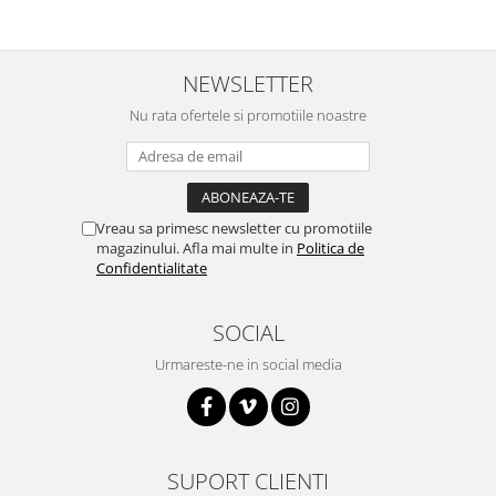
Puzzle mecanic Ugears
Organizator de chei Wunderkey
NEWSLETTER
Constructor foto Mozabrick &
Qbrix
Nu rata ofertele si promotiile noastre
Puzzle lemn Cluebox
Jocuri de societate
Mecanice
Vreau sa primesc newsletter cu promotiile
3D Printer & CNC
magazinului. Afla mai multe in
Politica de
Confidentialitate
Actuator
Altele
SOCIAL
Driver
Urmareste-ne in social media
Altele
DC
Servo
Stepper
SUPORT CLIENTI