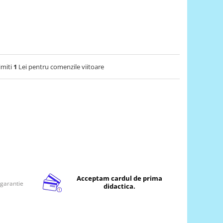
imiti
1
Lei pentru comenzile viitoare
Acceptam cardul de prima
 garantie
didactica.