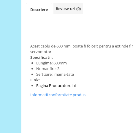
RS-485
Review-uri
(0)
Descriere
RTC
Telecomenzi
Accesorii
Accesorii
Acest cablu de 600 mm, poate fi folosit pentru a extinde fi
servomotor.
Antene
Specificatii:
Breadboard
Lungime: 600mm
Numar fire: 3
Cabluri
Sertizare: mama-tata
Link:
Conectori
Pagina Producatorului
Cutii
Informatii conformitate produs
Sticker
Componente
Butoane, Tastaturi
Condensatoare