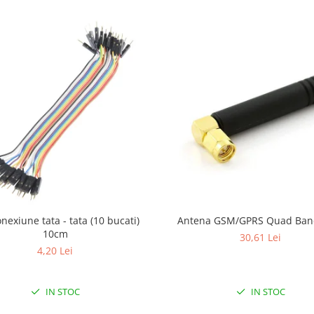
onexiune tata - tata (10 bucati)
Antena GSM/GPRS Quad Ba
10cm
30,61 Lei
4,20 Lei
IN STOC
IN STOC