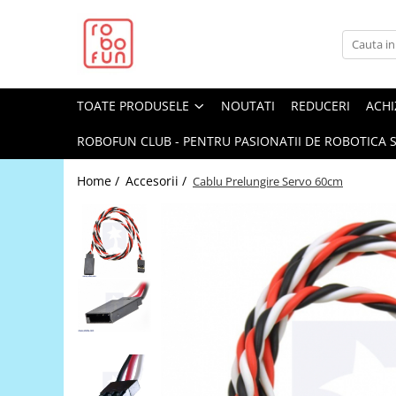
Toate Produsele
Arduino Original
TOATE PRODUSELE
NOUTATI
REDUCERI
ACHI
Arduino Compatibil
Raspberry PI
ROBOFUN CLUB - PENTRU PASIONATII DE ROBOTICA S
Raspberry PI
Home /
Accesorii /
Cablu Prelungire Servo 60cm
Alimentare
Racire
Hat
Accesorii
Audio
Cabluri si Conectori
Camera
Cutii