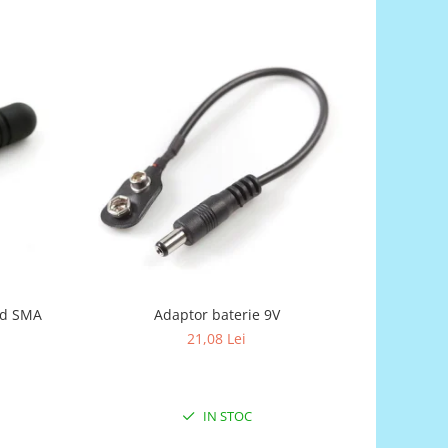
nd SMA
Adaptor baterie 9V
Bareta
21,08 Lei
IN STOC