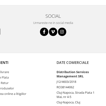
SOCIAL
Urmareste-ne in social media
IENTI
DATE COMERCIALE
livrare
Distribution Services
Management SRL
 Plata
J12/4603/2018
e Retur
RO38144062
Produselor
Cluj-Napoca, Strada Piata 1
a online a litigiilor
Mai, nr 4-5
Cluj-Napoca, Cluj