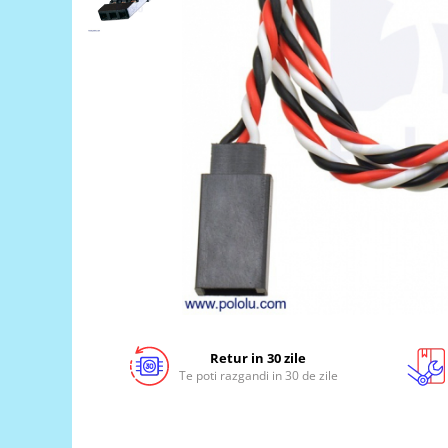
LCD
Module
Adaptoare si convertoare
ADC
Audio
CAN
Convertor nivel logic
Convertor USB la serial
Datalogger
LCD
Module
Multiplexor
Retur in 30 zile
Te poti razgandi in 30 de zile
Radio
Releu
RS-232