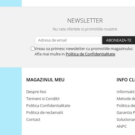
Filamente Speciale
Prusa I3 DIY Kit
NEWSLETTER
Carti
Pentru Incepatori
Nu rata ofertele si promotiile noastre
Kituri incepatori Arduino
Pentru Incepatori
Vreau sa primesc newsletter cu promotiile magazinului.
Micro:bit
Afla mai multe in
Politica de Confidentialitate
Junior Robotics
Carti
MAGAZINUL MEU
INFO CL
Junior Robotics
Lego Education
Despre Noi
Informatii 
Termeni si Conditii
Metode de
STEM Education
Politica Confidentialitate
Politica d
Ugears
Politica de reclamatii
Garantia 
Kit Fun
Contact
Solutionare
Kit Roboti
ANPC
Cadouri