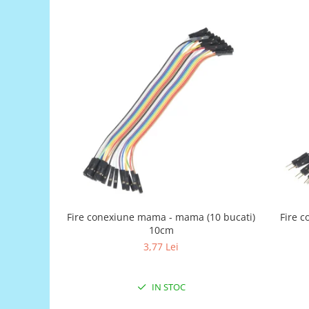
Generale
LED
Microcontrollere AVR
PCB - Placute Circuit
Rezistoare
Creion 3D 3Doodler
Imprimante 3D
Imprimante 3D
3Doodler
Componente
Componente
Fire conexiune mama - mama (10 bucati)
Fire c
Componente E3D
10cm
Filament Premium ABS 1.75 mm
3,77 Lei
Filament Premium ABS 3 mm
IN STOC
Filament Premium PLA 1.75 mm