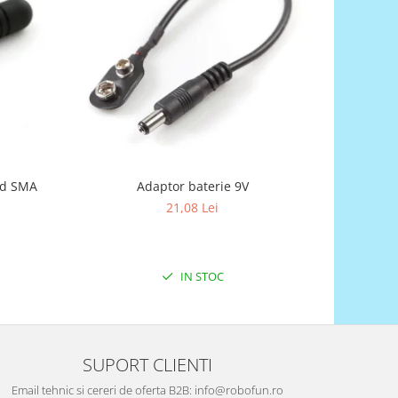
nd SMA
Adaptor baterie 9V
Bareta
21,08 Lei
IN STOC
SUPORT CLIENTI
Email tehnic si cereri de oferta B2B: info@robofun.ro