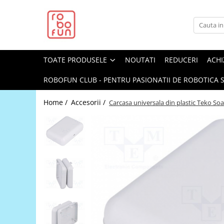
Toate Produsele
Arduino Original
TOATE PRODUSELE
NOUTATI
REDUCERI
ACHI
Arduino Compatibil
Raspberry PI
ROBOFUN CLUB - PENTRU PASIONATII DE ROBOTICA S
Raspberry PI
Home /
Accesorii /
Carcasa universala din plastic Teko Soa
Alimentare
Racire
Hat
Accesorii
Audio
Cabluri si Conectori
Camera
Cutii