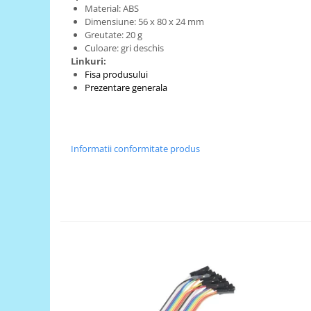
Material: ABS
RS-485
Dimensiune: 56 x 80 x 24 mm
Greutate: 20 g
RTC
Culoare: gri deschis
Linkuri:
Telecomenzi
Fisa produsului
Accesorii
Prezentare generala
Accesorii
Antene
Breadboard
Informatii conformitate produs
Cabluri
Conectori
Cutii
Sticker
Componente
Butoane, Tastaturi
Condensatoare