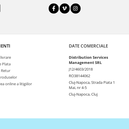
IENTI
DATE COMERCIALE
livrare
Distribution Services
Management SRL
 Plata
J12/4603/2018
e Retur
RO38144062
Produselor
Cluj-Napoca, Strada Piata 1
a online a litigiilor
Mai, nr 4-5
Cluj-Napoca, Cluj