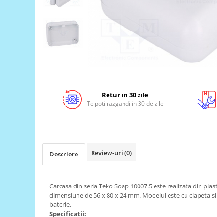
LCD
Module
Adaptoare si convertoare
ADC
Audio
CAN
Retur in 30 zile
Convertor nivel logic
Te poti razgandi in 30 de zile
Convertor USB la serial
Datalogger
LCD
Review-uri
(0)
Descriere
Module
Multiplexor
Radio
Carcasa din seria Teko Soap 10007.5 este realizata din plast
dimensiune de 56 x 80 x 24 mm. Modelul este cu clapeta s
Releu
baterie.
Specificatii:
RS-232