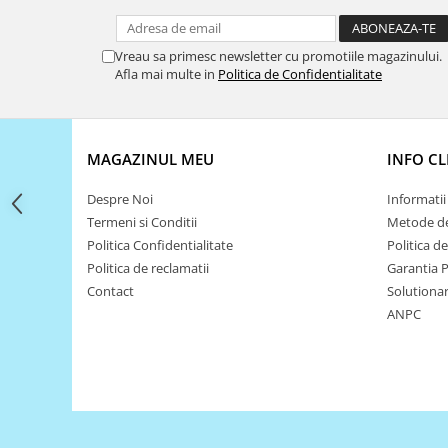
Filamente Speciale
Prusa I3 DIY Kit
Vreau sa primesc newsletter cu promotiile magazinului.
Carti
Afla mai multe in
Politica de Confidentialitate
Pentru Incepatori
Kituri incepatori Arduino
Pentru Incepatori
MAGAZINUL MEU
INFO CL
Micro:bit
Despre Noi
Informatii 
Junior Robotics
Termeni si Conditii
Metode de
Carti
Politica Confidentialitate
Politica d
Junior Robotics
Politica de reclamatii
Garantia 
Contact
Solutionare
Lego Education
ANPC
STEM Education
Ugears
Kit Fun
Kit Roboti
Cadouri