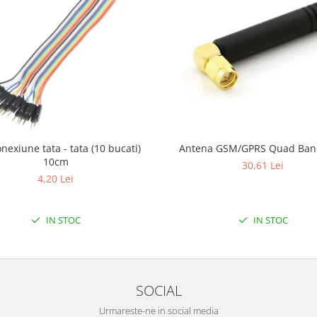
onexiune tata - tata (10 bucati)
Antena GSM/GPRS Quad Ba
10cm
30,61 Lei
4,20 Lei
IN STOC
IN STOC
SOCIAL
Urmareste-ne in social media