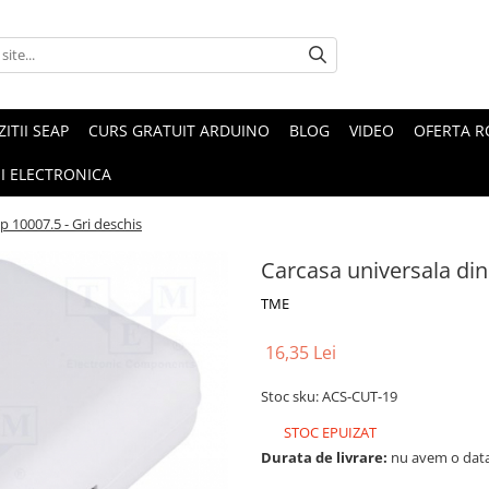
ZITII SEAP
CURS GRATUIT ARDUINO
BLOG
VIDEO
OFERTA 
I ELECTRONICA
p 10007.5 - Gri deschis
Carcasa universala din
TME
16,35 Lei
Stoc sku: ACS-CUT-19
STOC EPUIZAT
Durata de livrare:
nu avem o data