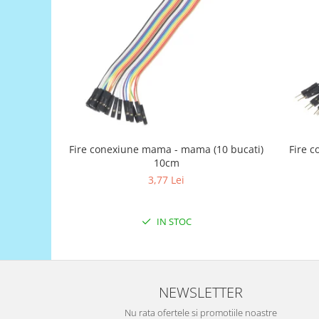
Generale
LED
Microcontrollere AVR
PCB - Placute Circuit
Rezistoare
Creion 3D 3Doodler
Imprimante 3D
Fire conexiune mama - mama (10 bucati)
Fire c
Imprimante 3D
10cm
3Doodler
3,77 Lei
Componente
Componente
IN STOC
Componente E3D
Filament Premium ABS 1.75 mm
Filament Premium ABS 3 mm
NEWSLETTER
Filament Premium PLA 1.75 mm
Nu rata ofertele si promotiile noastre