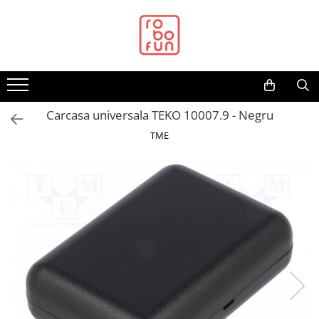
Toate Produsele
Arduino Original
Arduino Compatibil
Raspberry PI
Carcasa universala TEKO 10007.9 - Negru
Raspberry PI
TME
Alimentare
Racire
Hat
Accesorii
Audio
Cabluri si Conectori
Camera
Cutii