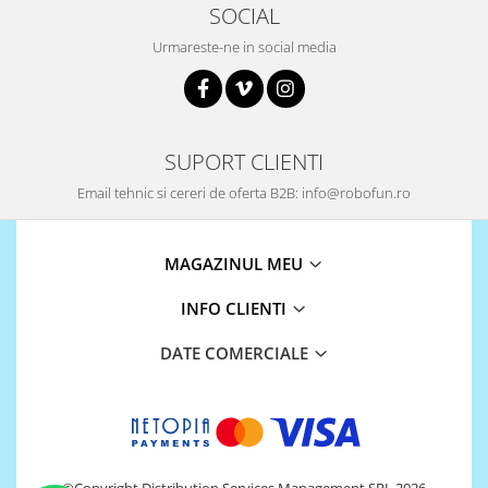
SOCIAL
Puzzle mecanic Ugears
Urmareste-ne in social media
Organizator de chei Wunderkey
Constructor foto Mozabrick &
Qbrix
Puzzle lemn Cluebox
SUPORT CLIENTI
Jocuri de societate
Email tehnic si cereri de oferta B2B: info@robofun.ro
Mecanice
3D Printer & CNC
MAGAZINUL MEU
Actuator
INFO CLIENTI
Altele
Driver
DATE COMERCIALE
Altele
DC
Servo
Stepper
©Copyright Distribution Services Management SRL 2026