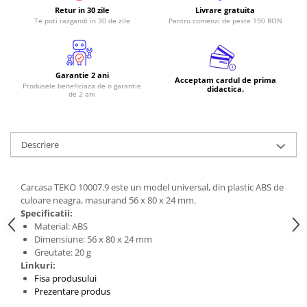
Retur in 30 zile
Livrare gratuita
RS-485
Te poti razgandi in 30 de zile
Pentru comenzi de peste 190 RON
RTC
Telecomenzi
Garantie 2 ani
Acceptam cardul de prima
Accesorii
Produsele beneficiaza de o garantie
didactica.
de 2 ani
Accesorii
Antene
Breadboard
Descriere
Cabluri
Conectori
Carcasa TEKO 10007.9 este un model universal, din plastic ABS de
culoare neagra, masurand 56 x 80 x 24 mm.
Cutii
Specificatii:
Material: ABS
Sticker
Dimensiune: 56 x 80 x 24 mm
Componente
Greutate: 20 g
Linkuri:
Butoane, Tastaturi
Fisa produsului
Condensatoare
Prezentare produs