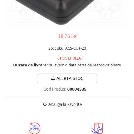
LCD
Module
Adaptoare si convertoare
ADC
18,26 Lei
Audio
Stoc sku: ACS-CUT-20
CAN
STOC EPUIZAT
Convertor nivel logic
Durata de livrare:
nu avem o data certa de reaprovizionare
Convertor USB la serial
Datalogger
ALERTA STOC
LCD
Cod Produs:
00004535
Module
Adauga la Favorite
Multiplexor
Radio
Releu
RS-232