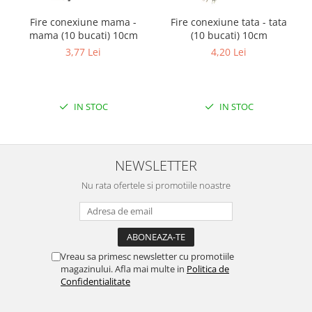
Filamente Speciale
Fire conexiune mama -
Fire conexiune tata - tata
Prusa I3 DIY Kit
mama (10 bucati) 10cm
(10 bucati) 10cm
Carti
3,77 Lei
4,20 Lei
Pentru Incepatori
Kituri incepatori Arduino
Pentru Incepatori
IN STOC
IN STOC
Micro:bit
Junior Robotics
NEWSLETTER
Carti
Junior Robotics
Nu rata ofertele si promotiile noastre
Lego Education
STEM Education
Ugears
Vreau sa primesc newsletter cu promotiile
magazinului. Afla mai multe in
Politica de
Kit Fun
Confidentialitate
Kit Roboti
Cadouri