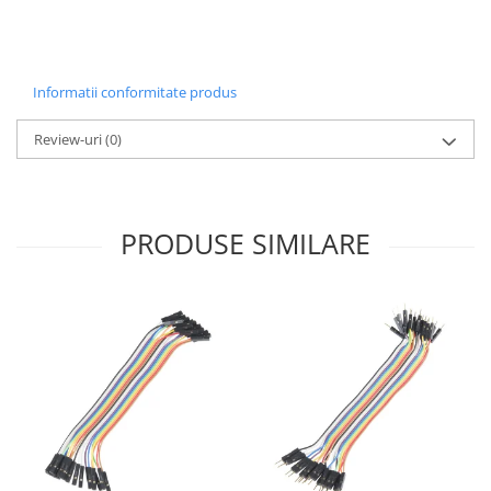
Generale
LED
Microcontrollere AVR
Informatii conformitate produs
PCB - Placute Circuit
Review-uri
(0)
Rezistoare
Creion 3D 3Doodler
Imprimante 3D
Imprimante 3D
PRODUSE SIMILARE
3Doodler
Componente
Componente
Componente E3D
Filament Premium ABS 1.75 mm
Filament Premium ABS 3 mm
Filament Premium PLA 1.75 mm