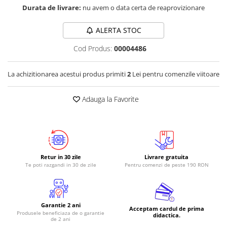
Durata de livrare:
nu avem o data certa de reaprovizionare
ALERTA STOC
Cod Produs:
00004486
La achizitionarea acestui produs primiti
2
Lei pentru comenzile viitoare
Adauga la Favorite
Retur in 30 zile
Livrare gratuita
Te poti razgandi in 30 de zile
Pentru comenzi de peste 190 RON
Garantie 2 ani
Acceptam cardul de prima
Produsele beneficiaza de o garantie
didactica.
de 2 ani