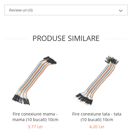
Generale
Review-uri
(0)
LED
Microcontrollere AVR
PCB - Placute Circuit
PRODUSE SIMILARE
Rezistoare
Creion 3D 3Doodler
Imprimante 3D
Imprimante 3D
3Doodler
Componente
Componente
Componente E3D
Filament Premium ABS 1.75 mm
Fire conexiune mama -
Fire conexiune tata - tata
Filament Premium ABS 3 mm
mama (10 bucati) 10cm
(10 bucati) 10cm
Filament Premium PLA 1.75 mm
3,77 Lei
4,20 Lei