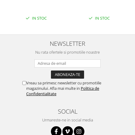
Filamente Speciale
Prusa I3 DIY Kit
IN STOC
IN STOC
Carti
Pentru Incepatori
Kituri incepatori Arduino
NEWSLETTER
Pentru Incepatori
Nu rata ofertele si promotiile noastre
Micro:bit
Junior Robotics
Carti
Junior Robotics
Vreau sa primesc newsletter cu promotiile
magazinului. Afla mai multe in
Politica de
Lego Education
Confidentialitate
STEM Education
Ugears
SOCIAL
Kit Fun
Urmareste-ne in social media
Kit Roboti
Cadouri