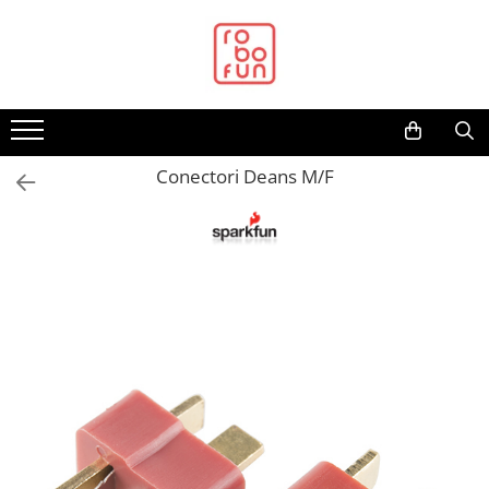
Toate Produsele
Arduino Original
Arduino Compatibil
Raspberry PI
Conectori Deans M/F
Raspberry PI
Alimentare
Racire
Hat
Accesorii
Audio
Cabluri si Conectori
Camera
Cutii