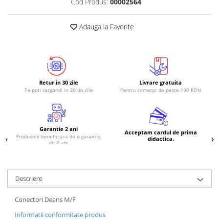
Cod Produs:
00002564
RS-485
Adauga la Favorite
RTC
Telecomenzi
Accesorii
Accesorii
Retur in 30 zile
Livrare gratuita
Antene
Te poti razgandi in 30 de zile
Pentru comenzi de peste 190 RON
Breadboard
Cabluri
Garantie 2 ani
Conectori
Acceptam cardul de prima
Produsele beneficiaza de o garantie
didactica.
de 2 ani
Cutii
Sticker
Componente
Descriere
Butoane, Tastaturi
Conectori Deans M/F
Condensatoare
Informatii conformitate produs