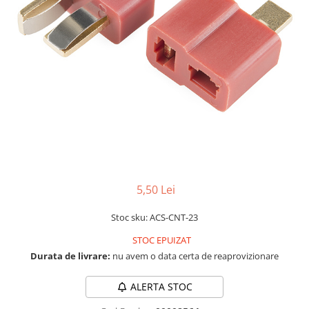
LCD
Module
Adaptoare si convertoare
ADC
Audio
CAN
Convertor nivel logic
Convertor USB la serial
Datalogger
5,50 Lei
LCD
Stoc sku: ACS-CNT-23
Module
STOC EPUIZAT
Multiplexor
Durata de livrare:
nu avem o data certa de reaprovizionare
Radio
Releu
ALERTA STOC
RS-232