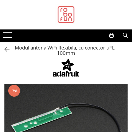
Toate Produsele
Arduino Original
Arduino Compatibil
Raspberry PI
Modul antena WiFi flexibila, cu conector uFL -
100mm
Raspberry PI
Alimentare
Racire
Hat
-7%
Accesorii
Audio
Cabluri si Conectori
Camera
Cutii