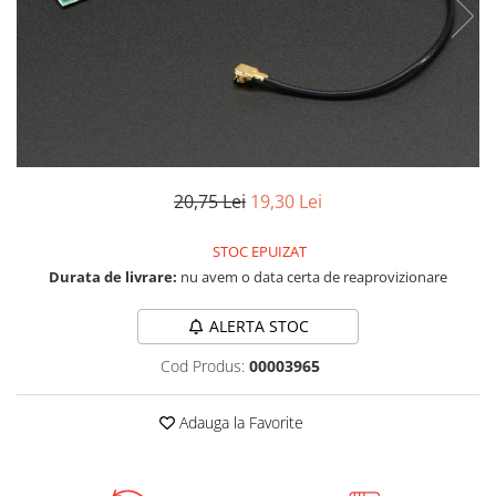
LCD
Module
Adaptoare si convertoare
ADC
Audio
CAN
20,75 Lei
19,30 Lei
Convertor nivel logic
STOC EPUIZAT
Convertor USB la serial
Durata de livrare:
nu avem o data certa de reaprovizionare
Datalogger
LCD
ALERTA STOC
Module
Cod Produs:
00003965
Multiplexor
Adauga la Favorite
Radio
Releu
RS-232