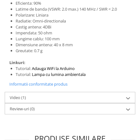
Generale
Eficienta: 90%
Latime de banda (VSWR: 2.0 max.) 140 MHz / SWR < 2.0
LED
Polarizare: Liniara
Microcontrollere AVR
Radiatie: Omni-directionala
Castig antena: 4DBi
PCB - Placute Circuit
Impendata: 50 ohm
Lungime cablu: 100 mm
Rezistoare
Dimensiune antena: 40 x 8 mm
Creion 3D 3Doodler
Greutate: 0.7 g
Imprimante 3D
Linkuri:
Imprimante 3D
Tutorial:
Adauga WiFi la Arduino
Tutorial:
Lampa cu lumina ambientala
3Doodler
Informatii conformitate produs
Componente
Componente
Video
(1)
Componente E3D
Review-uri
(0)
Filament Premium ABS 1.75 mm
Filament Premium ABS 3 mm
Filament Premium PLA 1.75 mm
PRODUSE SIMILARE