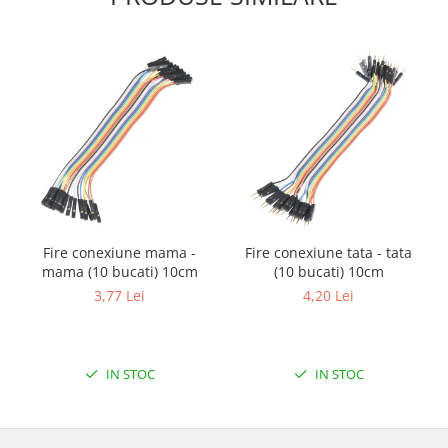
Filamente Speciale
Prusa I3 DIY Kit
Carti
Pentru Incepatori
Kituri incepatori Arduino
Pentru Incepatori
Micro:bit
Junior Robotics
Carti
Fire conexiune mama -
Fire conexiune tata - tata
Junior Robotics
mama (10 bucati) 10cm
(10 bucati) 10cm
3,77 Lei
4,20 Lei
Lego Education
STEM Education
Ugears
IN STOC
IN STOC
Kit Fun
Kit Roboti
Cadouri