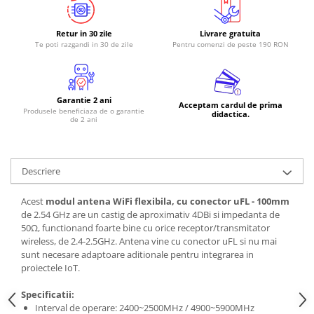
RS-485
Retur in 30 zile
Livrare gratuita
RTC
Te poti razgandi in 30 de zile
Pentru comenzi de peste 190 RON
Telecomenzi
Accesorii
Garantie 2 ani
Accesorii
Acceptam cardul de prima
Produsele beneficiaza de o garantie
didactica.
de 2 ani
Antene
Breadboard
Cabluri
Descriere
Conectori
Acest
modul antena WiFi flexibila, cu conector uFL - 100mm
Cutii
de 2.54 GHz are un castig de aproximativ 4DBi si impedanta de
50Ω, functionand foarte bine cu orice receptor/transmitator
Sticker
wireless, de 2.4-2.5GHz. Antena vine cu conector uFL si nu mai
sunt necesare adaptoare aditionale pentru integrarea in
Componente
proiectele IoT.
Butoane, Tastaturi
Specificatii:
Condensatoare
Interval de operare: 2400~2500MHz / 4900~5900MHz