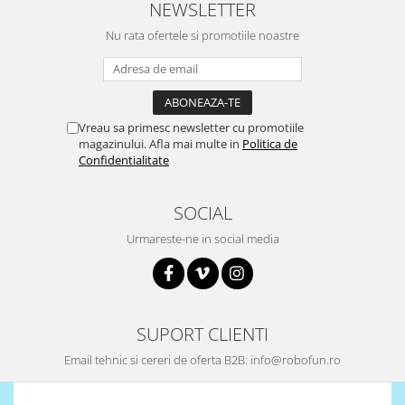
NEWSLETTER
Puzzle mecanic Ugears
Nu rata ofertele si promotiile noastre
Organizator de chei Wunderkey
Constructor foto Mozabrick &
Qbrix
Puzzle lemn Cluebox
Vreau sa primesc newsletter cu promotiile
magazinului. Afla mai multe in
Politica de
Jocuri de societate
Confidentialitate
Mecanice
3D Printer & CNC
SOCIAL
Actuator
Urmareste-ne in social media
Altele
Driver
Altele
SUPORT CLIENTI
DC
Servo
Email tehnic si cereri de oferta B2B: info@robofun.ro
Stepper