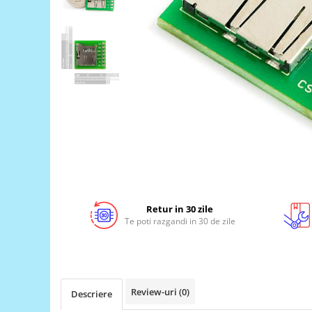
LCD
Module
Adaptoare si convertoare
ADC
Audio
CAN
Convertor nivel logic
Convertor USB la serial
Datalogger
LCD
Retur in 30 zile
Te poti razgandi in 30 de zile
Module
Multiplexor
Radio
Releu
Review-uri
(0)
Descriere
RS-232