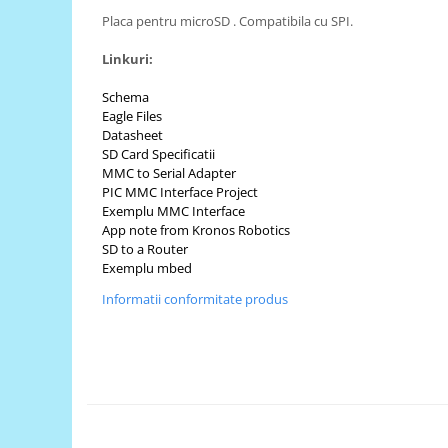
Placa pentru microSD . Compatibila cu SPI.
RS-485
RTC
Linkuri:
Telecomenzi
Schema
Eagle Files
Accesorii
Datasheet
Accesorii
SD Card Specificatii
MMC to Serial Adapter
Antene
PIC MMC Interface Project
Breadboard
Exemplu MMC Interface
App note from Kronos Robotics
Cabluri
SD to a Router
Exemplu mbed
Conectori
Informatii conformitate produs
Cutii
Sticker
Componente
Butoane, Tastaturi
Condensatoare