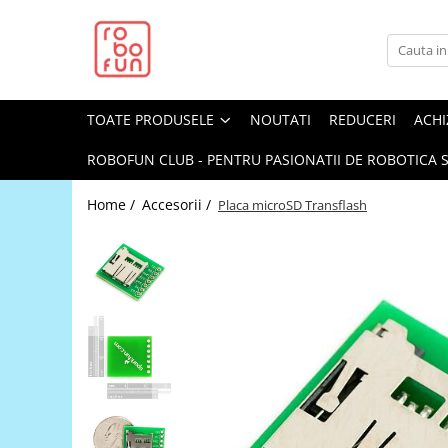
Toate Produsele
Arduino Original
TOATE PRODUSELE
NOUTATI
REDUCERI
ACHI
Arduino Compatibil
Raspberry PI
ROBOFUN CLUB - PENTRU PASIONATII DE ROBOTICA S
Raspberry PI
Home /
Accesorii /
Placa microSD Transflash
Alimentare
Racire
Hat
Accesorii
Audio
Cabluri si Conectori
Camera
Cutii