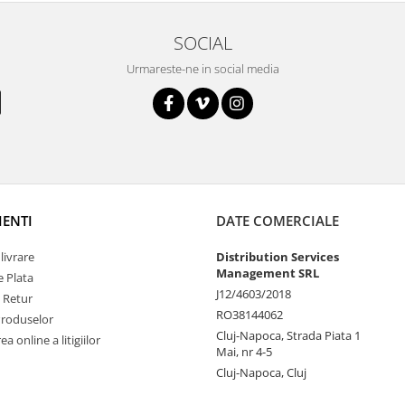
SOCIAL
Urmareste-ne in social media
IENTI
DATE COMERCIALE
livrare
Distribution Services
Management SRL
 Plata
J12/4603/2018
e Retur
RO38144062
Produselor
Cluj-Napoca, Strada Piata 1
a online a litigiilor
Mai, nr 4-5
Cluj-Napoca, Cluj