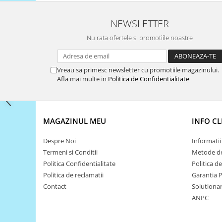
Filamente Speciale
Prusa I3 DIY Kit
NEWSLETTER
Carti
Nu rata ofertele si promotiile noastre
Pentru Incepatori
Kituri incepatori Arduino
Vreau sa primesc newsletter cu promotiile magazinului.
Pentru Incepatori
Afla mai multe in
Politica de Confidentialitate
Micro:bit
Junior Robotics
Carti
MAGAZINUL MEU
INFO CL
Junior Robotics
Despre Noi
Informatii 
Lego Education
Termeni si Conditii
Metode de
STEM Education
Politica Confidentialitate
Politica d
Politica de reclamatii
Garantia 
Ugears
Contact
Solutionare
Kit Fun
ANPC
Kit Roboti
Cadouri