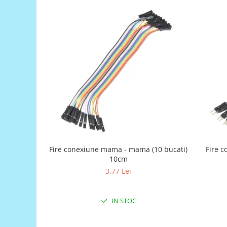
Generale
LED
Microcontrollere AVR
PCB - Placute Circuit
Rezistoare
Creion 3D 3Doodler
Imprimante 3D
Imprimante 3D
3Doodler
Componente
Fire conexiune mama - mama (10 bucati)
Fire c
Componente
10cm
Componente E3D
3,77 Lei
Filament Premium ABS 1.75 mm
Filament Premium ABS 3 mm
IN STOC
Filament Premium PLA 1.75 mm