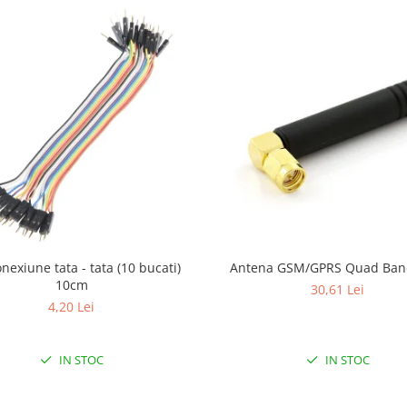
onexiune tata - tata (10 bucati)
Antena GSM/GPRS Quad Ba
10cm
30,61 Lei
4,20 Lei
IN STOC
IN STOC