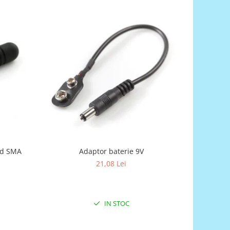
nd SMA
Adaptor baterie 9V
Bareta
21,08 Lei
IN STOC