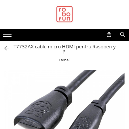
Toate Produsele
Arduino Original
Arduino Compatibil
Raspberry PI
T7732AX cablu micro HDMI pentru Raspberry
Pi
Raspberry PI
Farnell
Alimentare
Racire
Hat
Accesorii
Audio
Cabluri si Conectori
Camera
Cutii