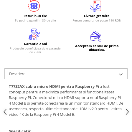
RS-485
Retur in 30 zile
Livrare gratuita
RTC
Te poti razgandi in 30 de zile
Pentru comenzi de peste 190 RON
Telecomenzi
Accesorii
Accesorii
Garantie 2 ani
Acceptam cardul de prima
Produsele beneficiaza de o garantie
didactica.
Antene
de 2 ani
Breadboard
Cabluri
Descriere
Conectori
T7732AX cablu micro HDMI pentru Raspberry Pi
a fost
Cutii
conceput pentru a maximiza performanta si functionalitatea
Raspberry Pi. Conectorul micro HDMI suporta noul Raspberry Pi
Sticker
4 Model B si permte conectarea la un monitor standard HDMI. De
Componente
asemenea, respecta ultimele standarde HDMI v2.0 pentru iesirea
video 4K de la Raspberry Pi 4 Model B.
Butoane, Tastaturi
Condensatoare
Specificatii: