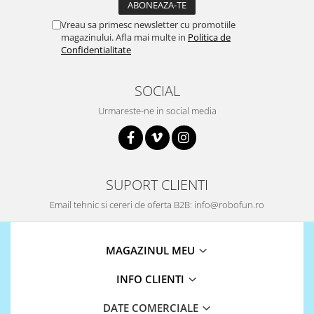
Puzzle mecanic Ugears
Vreau sa primesc newsletter cu promotiile
Organizator de chei Wunderkey
magazinului. Afla mai multe in
Politica de
Confidentialitate
Constructor foto Mozabrick &
Qbrix
SOCIAL
Puzzle lemn Cluebox
Urmareste-ne in social media
Jocuri de societate
Mecanice
3D Printer & CNC
Actuator
SUPORT CLIENTI
Altele
Email tehnic si cereri de oferta B2B: info@robofun.ro
Driver
Altele
MAGAZINUL MEU
DC
Servo
INFO CLIENTI
Stepper
DATE COMERCIALE