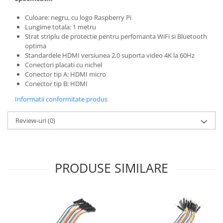
Generale
LED
Culoare: negru, cu logo Raspberry Pi
Lungime totala: 1 metru
Microcontrollere AVR
Strat striplu de protectie pentru perfomanta WiFi si Bluetooth
optima
PCB - Placute Circuit
Standardele HDMI versiunea 2.0 suporta video 4K la 60Hz
Rezistoare
Conectori placati cu nichel
Conector tip A: HDMI micro
Creion 3D 3Doodler
Conector tip B: HDMI
Imprimante 3D
Informatii conformitate produs
Imprimante 3D
3Doodler
Review-uri
(0)
Componente
Componente
PRODUSE SIMILARE
Componente E3D
Filament Premium ABS 1.75 mm
Filament Premium ABS 3 mm
Filament Premium PLA 1.75 mm