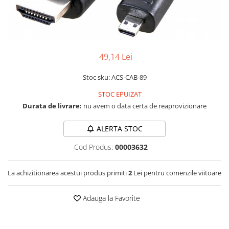
LCD
Module
Adaptoare si convertoare
ADC
49,14 Lei
Audio
Stoc sku: ACS-CAB-89
CAN
STOC EPUIZAT
Convertor nivel logic
Durata de livrare:
nu avem o data certa de reaprovizionare
Convertor USB la serial
ALERTA STOC
Datalogger
Cod Produs:
00003632
LCD
Module
La achizitionarea acestui produs primiti
2
Lei pentru comenzile viitoare
Multiplexor
Radio
Adauga la Favorite
Releu
RS-232