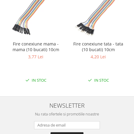
Filamente Speciale
Prusa I3 DIY Kit
Carti
Pentru Incepatori
Kituri incepatori Arduino
Pentru Incepatori
Fire conexiune mama -
Fire conexiune tata - tata
mama (10 bucati) 10cm
(10 bucati) 10cm
Micro:bit
3,77 Lei
4,20 Lei
Junior Robotics
Carti
Junior Robotics
IN STOC
IN STOC
Lego Education
STEM Education
NEWSLETTER
Ugears
Nu rata ofertele si promotiile noastre
Kit Fun
Kit Roboti
Cadouri