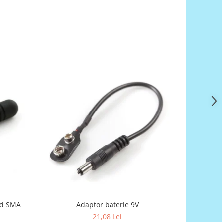
nd SMA
Adaptor baterie 9V
Bareta
21,08 Lei