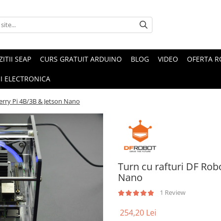
ZITII SEAP
CURS GRATUIT ARDUINO
BLOG
VIDEO
OFERTA 
I ELECTRONICA
erry Pi 4B/3B & Jetson Nano
Turn cu rafturi DF Rob
Nano
1 Review
254,20 Lei