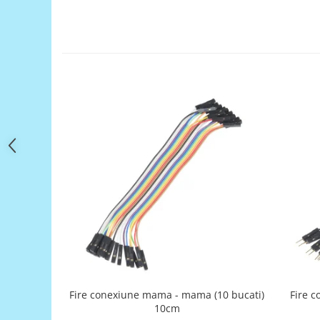
Filamente Speciale
Prusa I3 DIY Kit
Carti
Pentru Incepatori
Kituri incepatori Arduino
Pentru Incepatori
Micro:bit
Junior Robotics
Carti
Junior Robotics
Lego Education
STEM Education
Ugears
Kit Fun
Fire conexiune mama - mama (10 bucati)
Fire c
Kit Roboti
10cm
Cadouri