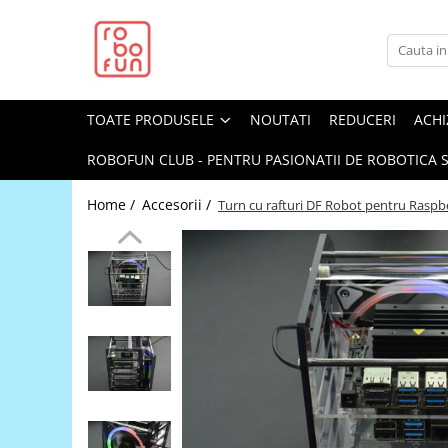
Toate Produsele
Arduino Original
TOATE PRODUSELE
NOUTATI
REDUCERI
ACHI
Arduino Compatibil
Raspberry PI
ROBOFUN CLUB - PENTRU PASIONATII DE ROBOTICA S
Raspberry PI
Home /
Accesorii /
Turn cu rafturi DF Robot pentru Raspb
Alimentare
Racire
Hat
Accesorii
Audio
Cabluri si Conectori
Camera
Cutii