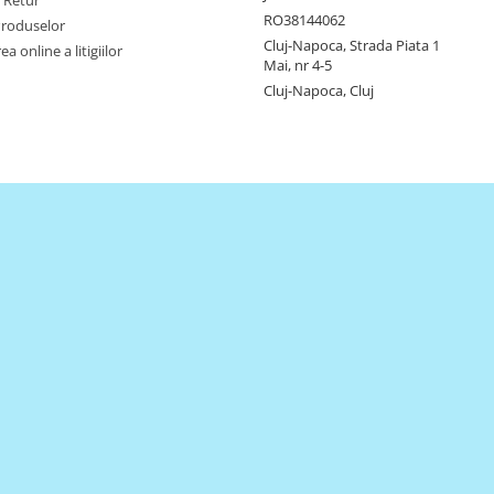
e Retur
RO38144062
Produselor
Cluj-Napoca, Strada Piata 1
a online a litigiilor
Mai, nr 4-5
Cluj-Napoca, Cluj