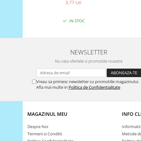
3,77 Lei
Puzzle mecanic Ugears
Organizator de chei Wunderkey
IN STOC
Constructor foto Mozabrick &
Qbrix
Puzzle lemn Cluebox
NEWSLETTER
Jocuri de societate
Mecanice
Nu rata ofertele si promotiile noastre
3D Printer & CNC
Actuator
Vreau sa primesc newsletter cu promotiile magazinului.
Afla mai multe in
Politica de Confidentialitate
Altele
Driver
Altele
MAGAZINUL MEU
INFO CL
DC
Servo
Despre Noi
Informatii 
Stepper
Termeni si Conditii
Metode de