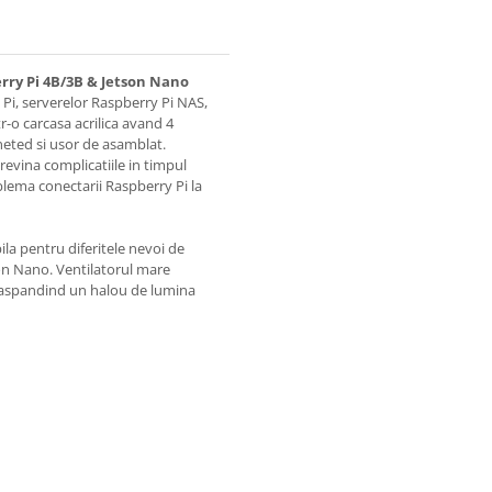
rry Pi 4B/3B & Jetson Nano
y Pi, serverelor Raspberry Pi NAS,
tr-o carcasa acrilica avand 4
 neted si usor de asamblat.
previna complicatiile in timpul
oblema conectarii Raspberry Pi la
bila pentru diferitele nevoi de
son Nano. Ventilatorul mare
, raspandind un halou de lumina