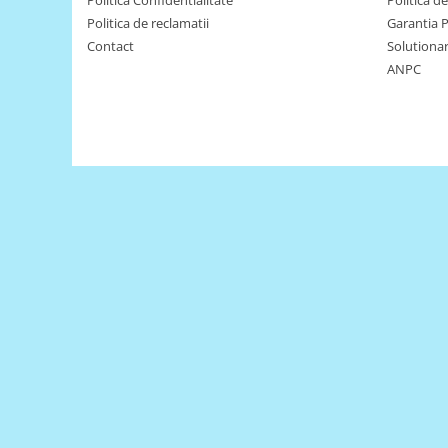
Encoder
Politica Confidentialitate
Politica d
Politica de reclamatii
Garantia 
Mecanice
Contact
Solutionare
Motoare
ANPC
Micro Metal
Motoare
Motor 25D
Motor 37D
Motoreductor plastic
Stepper
Sub-Micro
Tamiya
Roti si Senile
Rulmenti
Sasiu
Servomotoare
Suruburi, Piulite, Conectare