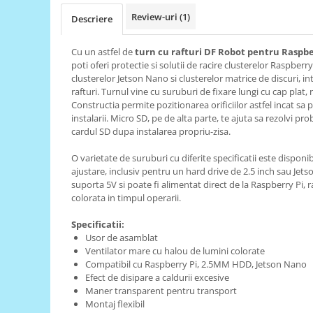
Review-uri
(1)
Descriere
RS-485
RTC
Cu un astfel de
turn cu rafturi DF Robot pentru Raspbe
Telecomenzi
poti oferi protectie si solutii de racire clusterelor Raspberr
clusterelor Jetson Nano si clusterelor matrice de discuri, in
Accesorii
rafturi. Turnul vine cu suruburi de fixare lungi cu cap plat,
Accesorii
Constructia permite pozitionarea orificiilor astfel incat sa 
instalarii. Micro SD, pe de alta parte, te ajuta sa rezolvi pr
Antene
cardul SD dupa instalarea propriu-zisa.
Breadboard
O varietate de suruburi cu diferite specificatii este disponi
Cabluri
ajustare, inclusiv pentru un hard drive de 2.5 inch sau Jet
suporta 5V si poate fi alimentat direct de la Raspberry Pi
Conectori
colorata in timpul operarii.
Cutii
Specificatii:
Sticker
Usor de asamblat
Ventilator mare cu halou de lumini colorate
Componente
Compatibil cu Raspberry Pi, 2.5MM HDD, Jetson Nano
Butoane, Tastaturi
Efect de disipare a caldurii excesive
Maner transparent pentru transport
Condensatoare
Montaj flexibil