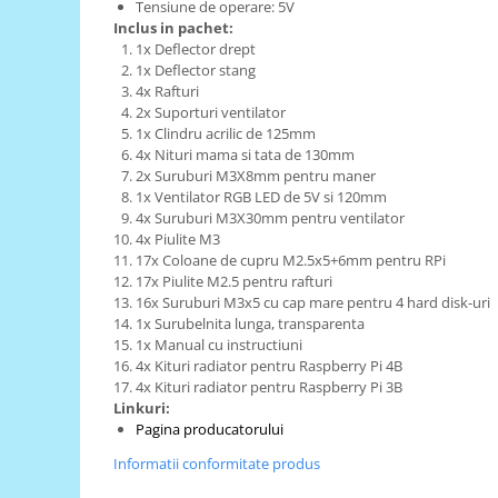
Generale
Tensiune de operare: 5V
Inclus in pachet:
LED
1x Deflector drept
1x Deflector stang
Microcontrollere AVR
4x Rafturi
PCB - Placute Circuit
2x Suporturi ventilator
1x Clindru acrilic de 125mm
Rezistoare
4x Nituri mama si tata de 130mm
2x Suruburi M3X8mm pentru maner
Creion 3D 3Doodler
1x Ventilator RGB LED de 5V si 120mm
Imprimante 3D
4x Suruburi M3X30mm pentru ventilator
Imprimante 3D
4x Piulite M3
17x Coloane de cupru M2.5x5+6mm pentru RPi
3Doodler
17x Piulite M2.5 pentru rafturi
16x Suruburi M3x5 cu cap mare pentru 4 hard disk-uri
Componente
1x Surubelnita lunga, transparenta
Componente
1x Manual cu instructiuni
4x Kituri radiator pentru Raspberry Pi 4B
Componente E3D
4x Kituri radiator pentru Raspberry Pi 3B
Filament Premium ABS 1.75 mm
Linkuri:
Pagina producatorului
Filament Premium ABS 3 mm
Informatii conformitate produs
Filament Premium PLA 1.75 mm