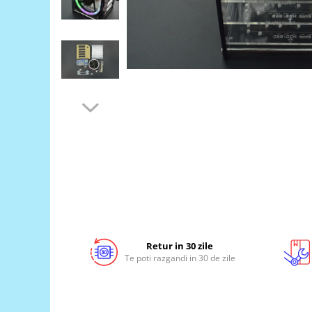
LCD
Module
Adaptoare si convertoare
ADC
Audio
CAN
Convertor nivel logic
Convertor USB la serial
Datalogger
LCD
Module
Multiplexor
Retur in 30 zile
Te poti razgandi in 30 de zile
Radio
Releu
RS-232