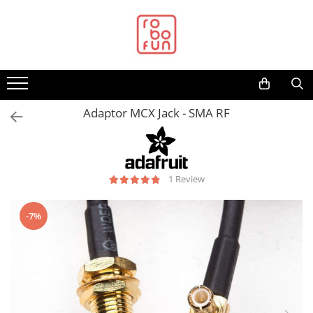
Toate Produsele
Arduino Original
Arduino Compatibil
Raspberry PI
Adaptor MCX Jack - SMA RF
Raspberry PI
Alimentare
Racire
1 Review
Hat
Accesorii
-7%
Audio
Cabluri si Conectori
Camera
Cutii