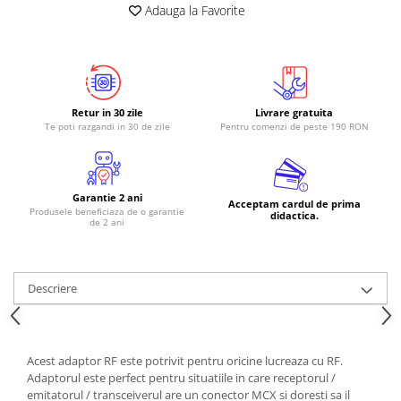
Adauga la Favorite
RS-485
RTC
Telecomenzi
Accesorii
Retur in 30 zile
Livrare gratuita
Te poti razgandi in 30 de zile
Pentru comenzi de peste 190 RON
Accesorii
Antene
Breadboard
Garantie 2 ani
Acceptam cardul de prima
Produsele beneficiaza de o garantie
Cabluri
didactica.
de 2 ani
Conectori
Cutii
Descriere
Sticker
Componente
Butoane, Tastaturi
Acest adaptor RF este potrivit pentru oricine lucreaza cu RF.
Condensatoare
Adaptorul este perfect pentru situatiile in care receptorul /
emitatorul / transceiverul are un conector MCX si doresti sa il