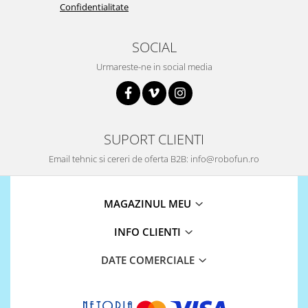
Confidentialitate
Puzzle mecanic Ugears
Organizator de chei Wunderkey
SOCIAL
Constructor foto Mozabrick &
Urmareste-ne in social media
Qbrix
Puzzle lemn Cluebox
Jocuri de societate
Mecanice
SUPORT CLIENTI
3D Printer & CNC
Email tehnic si cereri de oferta B2B: info@robofun.ro
Actuator
Altele
MAGAZINUL MEU
Driver
INFO CLIENTI
Altele
DC
DATE COMERCIALE
Servo
Stepper