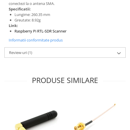
Generale
conectezi la o antena SMA.
Specificatii:
LED
Lungime: 260.35 mm
Microcontrollere AVR
Greutate: 8.92g
Link:
PCB - Placute Circuit
Raspberry Pi RTL-SDR Scanner
Rezistoare
Informatii conformitate produs
Creion 3D 3Doodler
Review-uri
(1)
Imprimante 3D
Imprimante 3D
3Doodler
PRODUSE SIMILARE
Componente
Componente
Componente E3D
Filament Premium ABS 1.75 mm
Filament Premium ABS 3 mm
Filament Premium PLA 1.75 mm