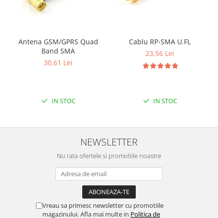
Filamente Speciale
Prusa I3 DIY Kit
Carti
Antena GSM/GPRS Quad
Cablu RP-SMA U.FL
Pentru Incepatori
Band SMA
23,56 Lei
Kituri incepatori Arduino
30,61 Lei
Pentru Incepatori
Micro:bit
IN STOC
IN STOC
Junior Robotics
Carti
Junior Robotics
NEWSLETTER
Lego Education
Nu rata ofertele si promotiile noastre
STEM Education
Ugears
Kit Fun
Kit Roboti
Vreau sa primesc newsletter cu promotiile
magazinului. Afla mai multe in
Politica de
Cadouri