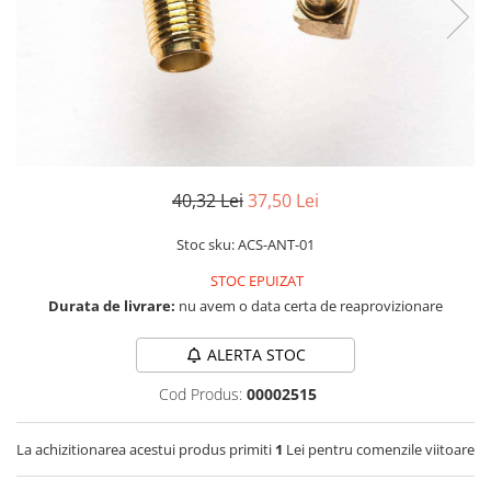
LCD
Module
Adaptoare si convertoare
ADC
Audio
CAN
40,32 Lei
37,50 Lei
Convertor nivel logic
Stoc sku: ACS-ANT-01
Convertor USB la serial
STOC EPUIZAT
Datalogger
Durata de livrare:
nu avem o data certa de reaprovizionare
LCD
Module
ALERTA STOC
Multiplexor
Cod Produs:
00002515
Radio
La achizitionarea acestui produs primiti
1
Lei pentru comenzile viitoare
Releu
RS-232