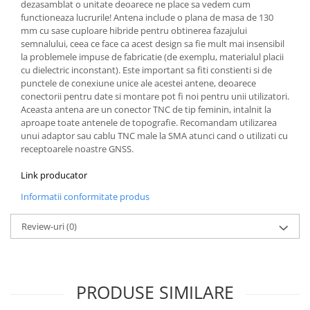
dezasamblat o unitate deoarece ne place sa vedem cum
functioneaza lucrurile! Antena include o plana de masa de 130
mm cu sase cuploare hibride pentru obtinerea fazajului
semnalului, ceea ce face ca acest design sa fie mult mai insensibil
la problemele impuse de fabricatie (de exemplu, materialul placii
cu dielectric inconstant). Este important sa fiti constienti si de
punctele de conexiune unice ale acestei antene, deoarece
conectorii pentru date si montare pot fi noi pentru unii utilizatori.
Aceasta antena are un conector TNC de tip feminin, intalnit la
aproape toate antenele de topografie. Recomandam utilizarea
unui adaptor sau cablu TNC male la SMA atunci cand o utilizati cu
receptoarele noastre GNSS.
Link producator
Informatii conformitate produs
Review-uri
(0)
PRODUSE SIMILARE