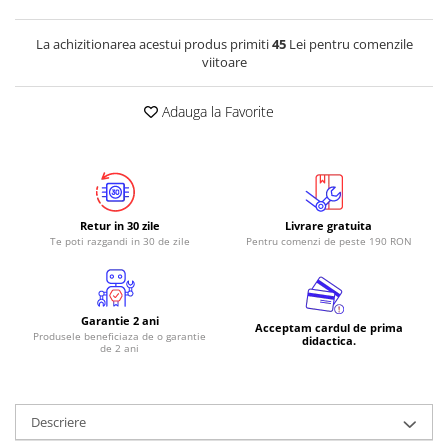
La achizitionarea acestui produs primiti
45
Lei pentru comenzile
viitoare
Adauga la Favorite
Retur in 30 zile
Livrare gratuita
Te poti razgandi in 30 de zile
Pentru comenzi de peste 190 RON
Garantie 2 ani
Acceptam cardul de prima
Produsele beneficiaza de o garantie
didactica.
de 2 ani
Descriere