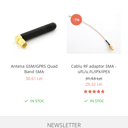
-7%
Antena GSM/GPRS Quad
Cablu RF adaptor SMA -
Band SMA
uFL/u.FL/IPX/IPEX
30,61 Lei
31,53 Lei
29,32 Lei
IN STOC
IN STOC
NEWSLETTER