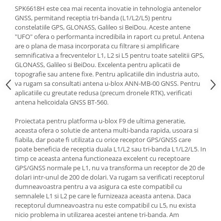
SPK6618H este cea mai recenta inovatie in tehnologia antenelor
GNSS, permitand receptia tri-banda (L1/L2/L5) pentru
constelatiile GPS, GLONASS, Galileo si BeiDou. Aceste antene
"UFO" ofera o performanta incredibila in raport cu pretul. Antena
are o plana de masa incorporata cu filtrare si amplificare
semnificativa a frecventelor L1, L2 si L5 pentru toate satelitii GPS,
GLONASS, Galileo si BeiDou. Excelenta pentru aplicatii de
topografie sau antene fixe. Pentru aplicatiile din industria auto,
va rugam sa consultati antena u-blox ANN-MB-00 GNSS. Pentru
aplicatiile cu greutate redusa (precum dronele RTK), verificati
antena helicoidala GNSS BT-560.
Proiectata pentru platforma u-blox F9 de ultima generatie,
aceasta ofera o solutie de antena multi-banda rapida, usoara si
fiabila, dar poate fi utilizata cu orice receptor GPS/GNSS care
poate beneficia de receptia duala L1/L2 sau tri-banda L1/L2/L5. In
timp ce aceasta antena functioneaza excelent cu receptoare
GPS/GNSS normale pe L1, nu va transforma un receptor de 20 de
dolari intr-unul de 200 de dolari. Va rugam sa verificati receptorul
dumneavoastra pentru a va asigura ca este compatibil cu
semnalele L1 si L2 pe care le furnizeaza aceasta antena. Daca
receptorul dumneavoastra nu este compatibil cu L5, nu exista
nicio problema in utilizarea acestei antene tri-banda. Am