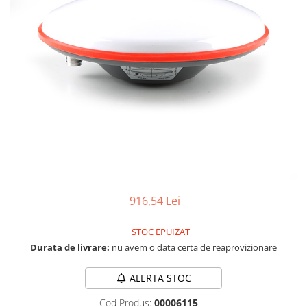
RS-232
Micro:bit
PIR
Motor 25D
Motor 37D
RS-485
Nvidia
Radar
Motoreductor plastic
RTC
Olinuxino
Sonar
Stepper
Telecomenzi
Photon
Sunet
Sub-Micro
PIC
Tensiune
Tamiya
Platforme de dezvoltare
Termocuple
Roti si Senile
Python
Video
Rulmenti
Teensy
Vreme
Sasiu
Thing
Servomotoare
916,54 Lei
TI
Suruburi, Piulite, Conectare
STOC EPUIZAT
Durata de livrare:
nu avem o data certa de reaprovizionare
ALERTA STOC
Cod Produs:
00006115