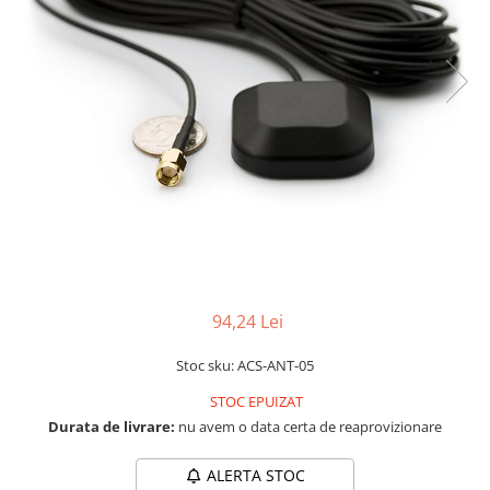
LCD
Module
Adaptoare si convertoare
ADC
Audio
CAN
Convertor nivel logic
Convertor USB la serial
Datalogger
LCD
94,24 Lei
Module
Stoc sku: ACS-ANT-05
Multiplexor
STOC EPUIZAT
Radio
Durata de livrare:
nu avem o data certa de reaprovizionare
Releu
ALERTA STOC
RS-232