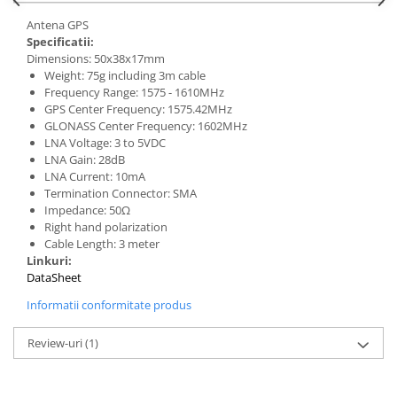
Generale
Antena GPS
LED
Specificatii:
Dimensions: 50x38x17mm
Microcontrollere AVR
Weight: 75g including 3m cable
PCB - Placute Circuit
Frequency Range: 1575 - 1610MHz
GPS Center Frequency: 1575.42MHz
Rezistoare
GLONASS Center Frequency: 1602MHz
Creion 3D 3Doodler
LNA Voltage: 3 to 5VDC
LNA Gain: 28dB
Imprimante 3D
LNA Current: 10mA
Imprimante 3D
Termination Connector: SMA
Impedance: 50Ω
3Doodler
Right hand polarization
Componente
Cable Length: 3 meter
Linkuri:
Componente
DataSheet
Componente E3D
Informatii conformitate produs
Filament Premium ABS 1.75 mm
Review-uri
(1)
Filament Premium ABS 3 mm
Filament Premium PLA 1.75 mm