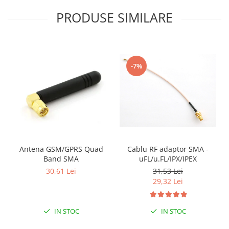
Filamente Speciale
PRODUSE SIMILARE
Prusa I3 DIY Kit
Carti
Pentru Incepatori
Kituri incepatori Arduino
-7%
Pentru Incepatori
Micro:bit
Junior Robotics
Carti
Junior Robotics
Antena GSM/GPRS Quad
Cablu RF adaptor SMA -
Lego Education
Band SMA
uFL/u.FL/IPX/IPEX
STEM Education
30,61 Lei
31,53 Lei
29,32 Lei
Ugears
Kit Fun
IN STOC
IN STOC
Kit Roboti
Cadouri