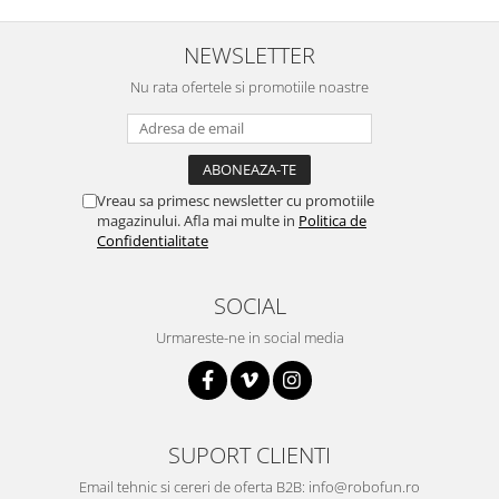
Puzzle mecanic Ugears
NEWSLETTER
Organizator de chei Wunderkey
Nu rata ofertele si promotiile noastre
Constructor foto Mozabrick &
Qbrix
Puzzle lemn Cluebox
Jocuri de societate
Vreau sa primesc newsletter cu promotiile
Mecanice
magazinului. Afla mai multe in
Politica de
Confidentialitate
3D Printer & CNC
Actuator
SOCIAL
Altele
Urmareste-ne in social media
Driver
Altele
DC
Servo
SUPORT CLIENTI
Stepper
Email tehnic si cereri de oferta B2B: info@robofun.ro