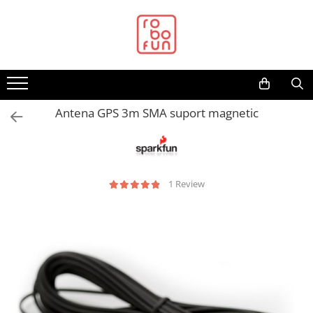
Toate Produsele
Arduino Original
Arduino Compatibil
Raspberry PI
Antena GPS 3m SMA suport magnetic
Raspberry PI
Alimentare
Racire
1 Review
Hat
Accesorii
Audio
Cabluri si Conectori
Camera
Cutii