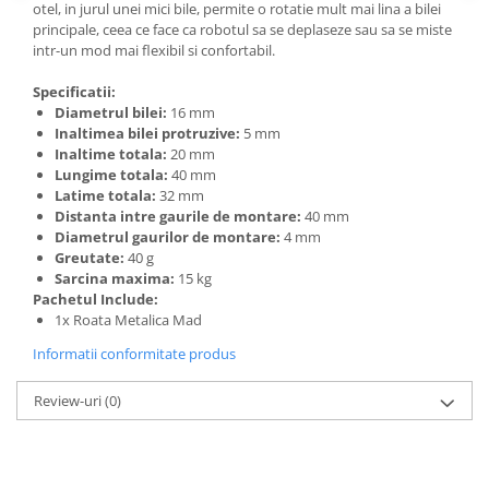
Generale
otel, in jurul unei mici bile, permite o rotatie mult mai lina a bilei
principale, ceea ce face ca robotul sa se deplaseze sau sa se miste
LED
intr-un mod mai flexibil si confortabil.
Microcontrollere AVR
Specificatii:
PCB - Placute Circuit
Diametrul bilei:
16 mm
Inaltimea bilei protruzive:
5 mm
Rezistoare
Inaltime totala:
20 mm
Creion 3D 3Doodler
Lungime totala:
40 mm
Latime totala:
32 mm
Imprimante 3D
Distanta intre gaurile de montare:
40 mm
Imprimante 3D
Diametrul gaurilor de montare:
4 mm
Greutate:
40 g
3Doodler
Sarcina maxima:
15 kg
Componente
Pachetul Include:
1x Roata Metalica Mad
Componente
Informatii conformitate produs
Componente E3D
Filament Premium ABS 1.75 mm
Review-uri
(0)
Filament Premium ABS 3 mm
Filament Premium PLA 1.75 mm