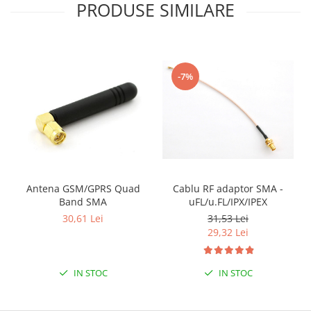
Filamente Speciale
PRODUSE SIMILARE
Prusa I3 DIY Kit
Carti
Pentru Incepatori
-7%
Kituri incepatori Arduino
Pentru Incepatori
Micro:bit
Junior Robotics
Carti
Junior Robotics
Antena GSM/GPRS Quad
Cablu RF adaptor SMA -
Band SMA
uFL/u.FL/IPX/IPEX
Lego Education
30,61 Lei
31,53 Lei
STEM Education
29,32 Lei
Ugears
Kit Fun
IN STOC
IN STOC
Kit Roboti
Cadouri