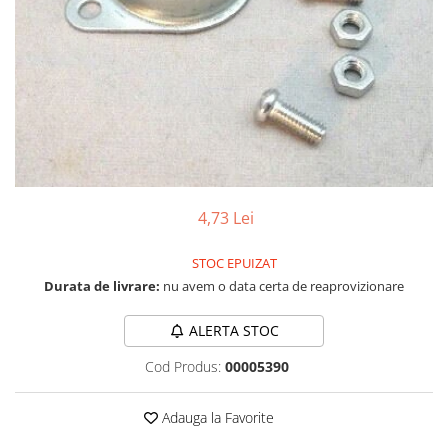
LCD
Module
Adaptoare si convertoare
ADC
Audio
CAN
Convertor nivel logic
4,73 Lei
Convertor USB la serial
Datalogger
STOC EPUIZAT
Durata de livrare:
nu avem o data certa de reaprovizionare
LCD
Module
ALERTA STOC
Multiplexor
Cod Produs:
00005390
Radio
Releu
Adauga la Favorite
RS-232