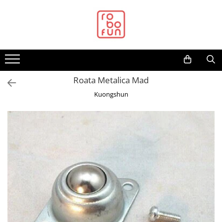
Toate Produsele
Arduino Original
Arduino Compatibil
Raspberry PI
Roata Metalica Mad
Raspberry PI
Kuongshun
Alimentare
Racire
Hat
Accesorii
Audio
Cabluri si Conectori
Camera
Cutii