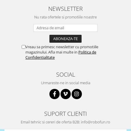
Puzzle mecanic Ugears
NEWSLETTER
Organizator de chei Wunderkey
Nu rata ofertele si promotiile noastre
Constructor foto Mozabrick &
Qbrix
Puzzle lemn Cluebox
Vreau sa primesc newsletter cu promotiile
Jocuri de societate
magazinului. Afla mai multe in
Politica de
Mecanice
Confidentialitate
3D Printer & CNC
SOCIAL
Actuator
Altele
Urmareste-ne in social media
Driver
Altele
DC
SUPORT CLIENTI
Servo
Email tehnic si cereri de oferta B2B: info@robofun.ro
Stepper