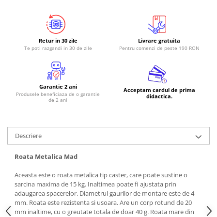
RS-485
RTC
Retur in 30 zile
Livrare gratuita
Telecomenzi
Te poti razgandi in 30 de zile
Pentru comenzi de peste 190 RON
Accesorii
Accesorii
Antene
Garantie 2 ani
Acceptam cardul de prima
Produsele beneficiaza de o garantie
didactica.
de 2 ani
Breadboard
Cabluri
Conectori
Descriere
Cutii
Roata Metalica Mad
Sticker
Aceasta este o roata metalica tip caster, care poate sustine o
Componente
sarcina maxima de 15 kg. Inaltimea poate fi ajustata prin
Butoane, Tastaturi
adaugarea spacerelor. Diametrul gaurilor de montare este de 4
mm. Roata este rezistenta si usoara. Are un corp rotund de 20
Condensatoare
mm inaltime, cu o greutate totala de doar 40 g. Roata mare din