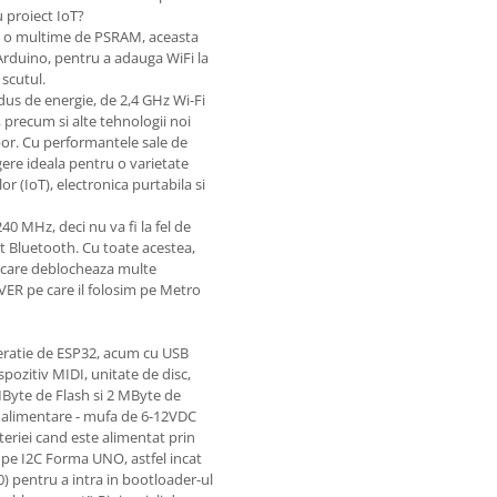
 proiect IoT?
si o multime de PSRAM, aceasta
 Arduino, pentru a adauga WiFi la
 scutul.
dus de energie, de 2,4 GHz Wi-Fi
precum si alte tehnologii noi
bor. Cu performantele sale de
gere ideala pentru o varietate
lor (IoT), electronica purtabila si
40 MHz, deci nu va fi la fel de
t Bluetooth. Cu toate acestea,
 care deblocheaza multe
ER pe care il folosim pe Metro
eratie de ESP32, acum cu USB
spozitiv MIDI, unitate de disc,
MByte de Flash si 2 MByte de
e alimentare - mufa de 6-12VDC
teriei cand este alimentat prin
pe I2C Forma UNO, astfel incat
) pentru a intra in bootloader-ul