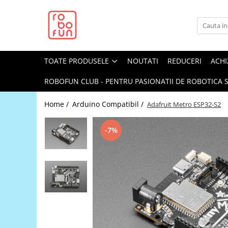
Toate Produsele
Arduino Original
TOATE PRODUSELE
NOUTATI
REDUCERI
ACHI
Arduino Compatibil
Raspberry PI
ROBOFUN CLUB - PENTRU PASIONATII DE ROBOTICA S
Raspberry PI
Home /
Arduino Compatibil /
Adafruit Metro ESP32-S2
Alimentare
Racire
-7%
Hat
Accesorii
Audio
Cabluri si Conectori
Camera
Cutii