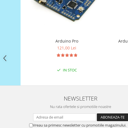
Filamente Speciale
Prusa I3 DIY Kit
Carti
Pentru Incepatori
Kituri incepatori Arduino
Arduino Pro
Ardu
Pentru Incepatori
121,00 Lei
Micro:bit
Junior Robotics
Carti
IN STOC
Junior Robotics
Lego Education
STEM Education
NEWSLETTER
Ugears
Nu rata ofertele si promotiile noastre
Kit Fun
Kit Roboti
Vreau sa primesc newsletter cu promotiile magazinului.
Cadouri