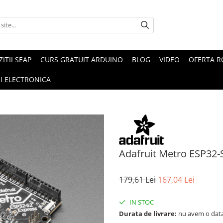
ZITII SEAP
CURS GRATUIT ARDUINO
BLOG
VIDEO
OFERTA 
I ELECTRONICA
Adafruit Metro ESP32-
179,61 Lei
167,04 Lei
IN STOC
Durata de livrare:
nu avem o data