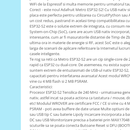
WiFi de la Espressif si multa memorie pentru urmatorul tau
RS-485
Corect - este noul Adafruit Metro ESP32-S2! Cu USB nativ 
placa este perfecta pentru utilizarea cu CircuitPython sau
RTC
un cost redus, pastrand in acelasi timp compatibilitatea cu
Telecomenzi
ESP32-S2 este o solutie extrem de integrata, cu consum re
System-on-Chip (SoC), care are acum USB nativ incorporat, 
Accesorii
interesante, cum ar fi masuratorile distantei de Timp de Z
Accesorii
ultima ora in materie de energie si RF, acest SoC este o ale
larga de scenarii de aplicare referitoare la Internetul lucruri
Antene
casele inteligente.
Te rog sa retii ca Metro ESP32-S2 are un cip single-core de 2
Breadboard
rapid ca ESP32 cu dual-core. De asemenea, nu exista supor
Cabluri
suntem extrem de entuziasmati de USB-ul nativ ESP32-S2,
capacitati pentru interfatarea avansata! Acest modul WROV
Conectori
vine cu 4 MB flash si 2 MB PSRAM.
Caracteristici:
Cutii
Procesor ESP32-S2 Tensilica de 240 MHz - urmatoarea gen
Sticker
nativ, astfel incat sa poata actiona ca tastatura / mouse, di
etc! Modulul WROVER are certificare FCC / CE si vine cu 4 
Componente
PSRAM - poti avea buffere de date uriase Multe optiuni d
Butoane, Tastaturi
sau USB tip C sau baterie Lipoly Incarcare incorporata a ba
DC sau USB Monitorizare precisa a bateriei prin MAX17048 
Condensatoare
scuturile sa se poata conecta Butoane Reset si DFU (BOOT0