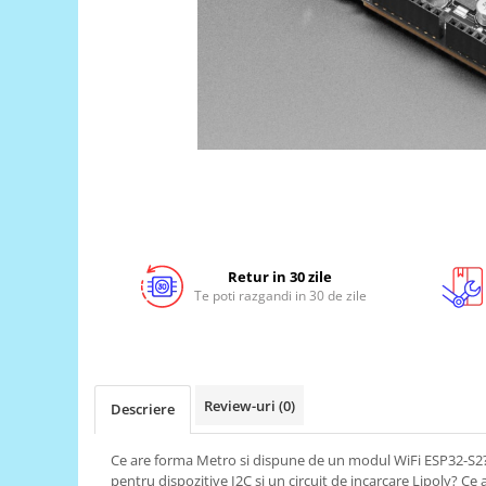
LCD
Module
Adaptoare si convertoare
ADC
Audio
CAN
Convertor nivel logic
Convertor USB la serial
Retur in 30 zile
Datalogger
Te poti razgandi in 30 de zile
LCD
Module
Multiplexor
Review-uri
(0)
Descriere
Radio
Releu
Ce are forma Metro si dispune de un modul WiFi ESP32-S
pentru dispozitive I2C si un circuit de incarcare Lipoly? Ce
RS-232