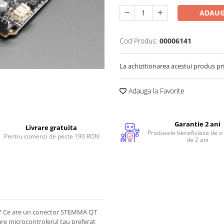
ADAUG
Cod Produs:
00006141
La achizitionarea acestui produs pr
Adauga la Favorite
Garantie 2 ani
Livrare gratuita
Produsele beneficiaza de o
Pentru comenzi de peste 190 RON
de 2 ani
2? Ce are un conector STEMMA QT
 are microcontrolerul tau preferat