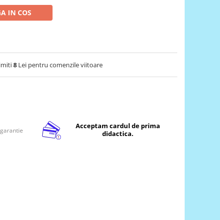
A IN COS
imiti
8
Lei pentru comenzile viitoare
Acceptam cardul de prima
 garantie
didactica.