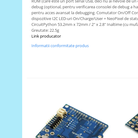
ROM (care este un port serial USB, deci nu ai nevoie de un c
Generale
debug (optional, pentru verificarea consolei de debug a ha
LED
pentru acces avansat la debugging. Comutator On/Off C
dispozitive I2C LED-uri On/Charge/User + NeoPixel de sta
Microcontrollere AVR
CircuitPython 53.2mm x 72mm / 2" x 2.8" Inaltime (cu mufa 
PCB - Placute Circuit
Greutate: 22.5g
Link producator
Rezistoare
Informatii conformitate produs
Creion 3D 3Doodler
Imprimante 3D
Imprimante 3D
3Doodler
Componente
Componente
Componente E3D
Filament Premium ABS 1.75 mm
Filament Premium ABS 3 mm
Filament Premium PLA 1.75 mm