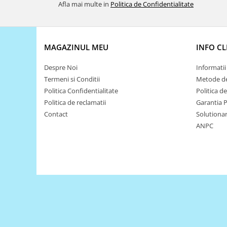
Afla mai multe in
Politica de Confidentialitate
Puzzle mecanic Ugears
Organizator de chei Wunderkey
Constructor foto Mozabrick &
MAGAZINUL MEU
INFO CL
Qbrix
Puzzle lemn Cluebox
Despre Noi
Informatii 
Termeni si Conditii
Metode de
Jocuri de societate
Politica Confidentialitate
Politica d
Mecanice
Politica de reclamatii
Garantia 
3D Printer & CNC
Contact
Solutionare
ANPC
Actuator
Altele
Driver
Altele
DC
Servo
Stepper