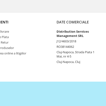
IENTI
DATE COMERCIALE
livrare
Distribution Services
Management SRL
 Plata
J12/4603/2018
e Retur
RO38144062
Produselor
Cluj-Napoca, Strada Piata 1
a online a litigiilor
Mai, nr 4-5
Cluj-Napoca, Cluj