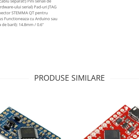
ablu separat!) Pini seriali de
rdware-ului serial) Pad-uri JTAG
onector STEMMA QT pentru
tus Functioneaza cu Arduino sau
de baril): 14.8mm / 0.6"
PRODUSE SIMILARE