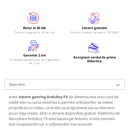
Retur in 30 zile
Livrare gratuita
Te poti razgandi in 30 de zile
Pentru comenzi de peste 190 RON
Garantie 2 ani
Acceptam cardul de prima
Produsele beneficiaza de o garantie
didactica.
de 2 ani
Descriere
Acest
sistem gaming Arduboy FX
de dimensiunea unui card de
credit este cu sursa deschisa si permite utilizatorilor sa creeze
propriile jocuri video, sa invete sa programeze sau sa descarce
jocuri deja create, dintr-o librarie disponibila gratuit. Platforma de
dezvoltare Arduboy FX este bazata pe Arduino si este potrivita
atat incepatorilor cat si utilizatorilor mai avansati.