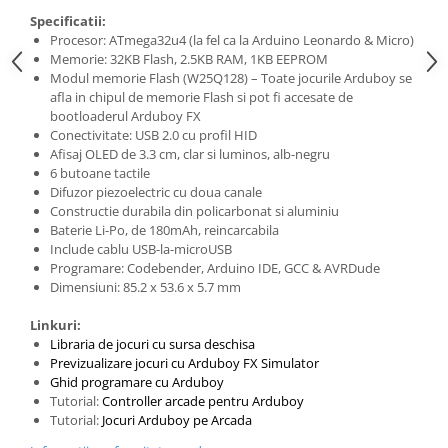
Specificatii:
Procesor: ATmega32u4 (la fel ca la Arduino Leonardo & Micro)
Memorie: 32KB Flash, 2.5KB RAM, 1KB EEPROM
Modul memorie Flash (W25Q128) – Toate jocurile Arduboy se
afla in chipul de memorie Flash si pot fi accesate de
bootloaderul Arduboy FX
Conectivitate: USB 2.0 cu profil HID
Afisaj OLED de 3.3 cm, clar si luminos, alb-negru
6 butoane tactile
Difuzor piezoelectric cu doua canale
Constructie durabila din policarbonat si aluminiu
Baterie Li-Po, de 180mAh, reincarcabila
Include cablu USB-la-microUSB
Programare: Codebender, Arduino IDE, GCC & AVRDude
Dimensiuni: 85.2 x 53.6 x 5.7 mm
Linkuri:
Libraria de jocuri cu sursa deschisa
Previzualizare jocuri cu Arduboy FX Simulator
Ghid programare cu Arduboy
Tutorial:
Controller arcade pentru Arduboy
Tutorial:
Jocuri Arduboy pe Arcada