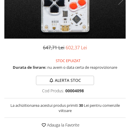
RS-232
Micro:bit
PIR
Motor 25D
Motor 37D
RS-485
Nvidia
Radar
Motoreductor plastic
RTC
Olinuxino
Sonar
Stepper
Telecomenzi
Photon
Sunet
Sub-Micro
PIC
Tensiune
Tamiya
647,71 Lei
602,37 Lei
Platforme de dezvoltare
Termocuple
Roti si Senile
Python
Video
STOC EPUIZAT
Rulmenti
Durata de livrare:
nu avem o data certa de reaprovizionare
Teensy
Vreme
Sasiu
Thing
Servomotoare
ALERTA STOC
TI
Suruburi, Piulite, Conectare
Cod Produs:
00004098
La achizitionarea acestui produs primiti
30
Lei pentru comenzile
viitoare
Adauga la Favorite