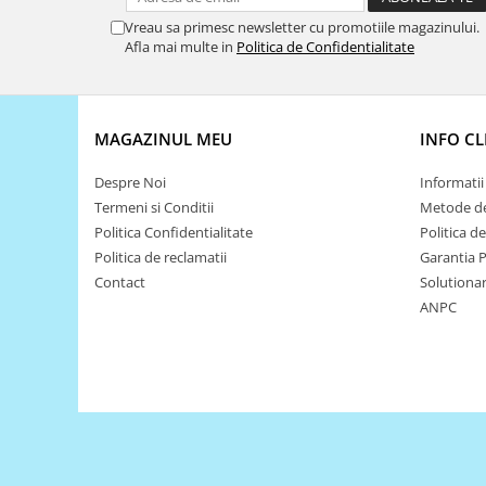
Puzzle mecanic Ugears
Vreau sa primesc newsletter cu promotiile magazinului.
Afla mai multe in
Politica de Confidentialitate
Organizator de chei Wunderkey
Constructor foto Mozabrick &
Qbrix
MAGAZINUL MEU
INFO CL
Puzzle lemn Cluebox
Jocuri de societate
Despre Noi
Informatii 
Termeni si Conditii
Metode de
Mecanice
Politica Confidentialitate
Politica d
3D Printer & CNC
Politica de reclamatii
Garantia 
Actuator
Contact
Solutionare
Altele
ANPC
Driver
Altele
DC
Servo
Stepper