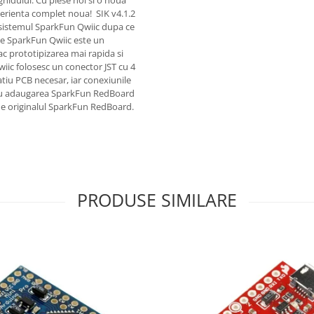
hidului. Cu piese noi si o noua
perienta complet noua! ​ SIK v4.1.2
cosistemul SparkFun Qwiic dupa ce
are SparkFun Qwiic este un
fac prototipizarea mai rapida si
wiic folosesc un conector JST cu 4
tiu PCB necesar, iar conexiunile
. Cu adaugarea SparkFun RedBoard
t de originalul SparkFun RedBoard.
PRODUSE SIMILARE