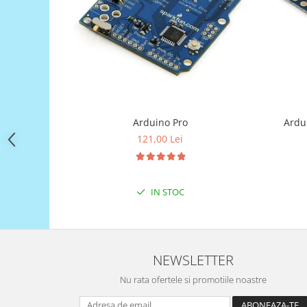
Filamente Speciale
Prusa I3 DIY Kit
Carti
Pentru Incepatori
Kituri incepatori Arduino
Pentru Incepatori
Micro:bit
Arduino Pro
Ardu
121,00 Lei
Junior Robotics
Carti
Junior Robotics
IN STOC
Lego Education
STEM Education
Ugears
NEWSLETTER
Kit Fun
Nu rata ofertele si promotiile noastre
Kit Roboti
Cadouri