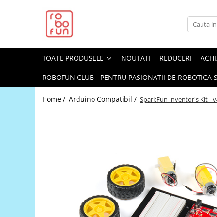
Toate Produsele
Arduino Original
TOATE PRODUSELE
NOUTATI
REDUCERI
ACHI
Arduino Compatibil
Raspberry PI
ROBOFUN CLUB - PENTRU PASIONATII DE ROBOTICA S
Raspberry PI
Home /
Arduino Compatibil /
SparkFun Inventor's Kit - v
Alimentare
Racire
Hat
Accesorii
Audio
Cabluri si Conectori
Camera
Cutii