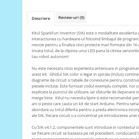
RS-485
Review-uri
(0)
RTC
Descriere
Telecomenzi
Kitul SparkFun Inventor (SIK) este o modalitate excelenta 
Accesorii
interactiunea cu hardware-ul folosind limbajul de programa
nevoie pentru a finaliza cinci proiecte mari formate din 16 
Accesorii
invata totul, de la clipirea unui LED pana la citirea senzorilo
Antene
tau robot autonom!
Breadboard
Nu este necesara nicio experienta anterioara in programare
acest kit. ​ Ghidul SIK color si legat in spirala (inclus) conti
Cabluri
diagrame de circuit si tabele de conexiune pentru construire
Conectori
piesele incluse. Este furnizat codul exemplu complet, noi
explicate la punctul de utilizare, iar sfaturile de depanare 
Cutii
merge bine. ​ Kitul nu necesita lipire si este recomandat pe
Sticker
ani si peste care cauta un kit de start Arduino. Pentru seri
abordare cu totul diferita pentru a preda electronica incor
Componente
ale SIK, fiecare circuit s-a concentrat pe introducerea unei 
Butoane, Tastaturi
Cu SIK v4.1.2, componentele sunt introduse in contextul circ
Condensatoare
iar fiecare circuit se bazeaza pe cel precedent, conducand 