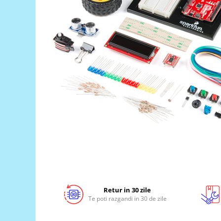
LCD
Module
Adaptoare si convertoare
ADC
Audio
CAN
Convertor nivel logic
Convertor USB la serial
Datalogger
LCD
Module
Multiplexor
Radio
Retur in 30 zile
Te poti razgandi in 30 de zile
Releu
RS-232