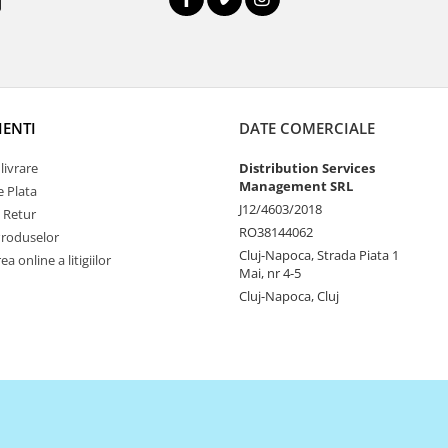
IENTI
DATE COMERCIALE
livrare
Distribution Services
Management SRL
 Plata
J12/4603/2018
e Retur
RO38144062
Produselor
Cluj-Napoca, Strada Piata 1
a online a litigiilor
Mai, nr 4-5
Cluj-Napoca, Cluj