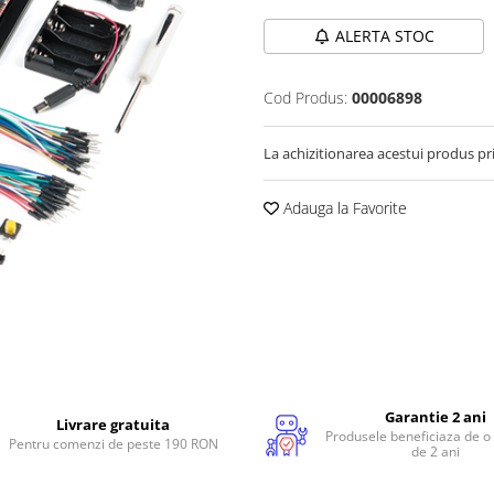
ALERTA STOC
Cod Produs:
00006898
La achizitionarea acestui produs pr
Adauga la Favorite
Garantie 2 ani
Livrare gratuita
Produsele beneficiaza de o
Pentru comenzi de peste 190 RON
de 2 ani