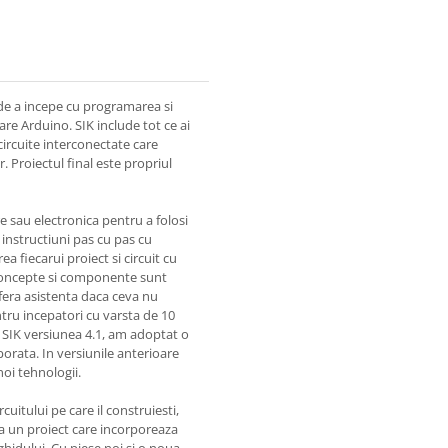
de a incepe cu programarea si
re Arduino. SIK include tot ce ai
circuite interconectate care
r. Proiectul final este propriul
 sau electronica pentru a folosi
ne instructiuni pas cu pas cu
a fiecarui proiect si circuit cu
 concepte si componente sunt
ofera asistenta daca ceva nu
ntru incepatori cu varsta de 10
a SIK versiunea 4.1, am adoptat o
porata. In versiunile anterioare
noi tehnologii.
uitului pe care il construiesti,
la un proiect care incorporeaza