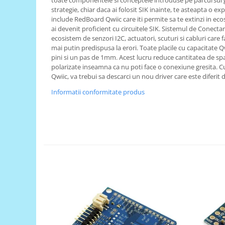
toate componentele si conceptele introduse pe parcursul g
Generale
strategie, chiar daca ai folosit SIK inainte, te asteapta o ex
LED
include RedBoard Qwiic care iti permite sa te extinzi in e
ai devenit proficient cu circuitele SIK. Sistemul de Conect
Microcontrollere AVR
ecosistem de senzori I2C, actuatori, scuturi si cabluri care 
mai putin predispusa la erori. Toate placile cu capacitate Q
PCB - Placute Circuit
pini si un pas de 1mm. Acest lucru reduce cantitatea de spa
Rezistoare
polarizate inseamna ca nu poti face o conexiune gresita
Qwiic, va trebui sa descarci un nou driver care este diferi
Creion 3D 3Doodler
Informatii conformitate produs
Imprimante 3D
Imprimante 3D
3Doodler
Componente
Componente
Componente E3D
Filament Premium ABS 1.75 mm
Filament Premium ABS 3 mm
Filament Premium PLA 1.75 mm