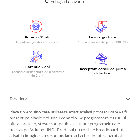
Adauga la Favorite
Retur in 30 zile
Livrare gratuita
Te poti razgandi in 30 de zile
Pentru comenzi de peste 190 RON
Garantie 2 ani
Acceptam cardul de prima
Produsele beneficiaza de o garantie
didactica.
de 2 ani
Descriere
Placa tip Arduino care utilizeaza exact acelasi procesor care va fi
prezent pe placile Arduino Leonardo. Se programeaza cu IDE-ul
oficial Arduino, si este compatibila cu toate programele care
ruleaza pe Arduino UNO. Produsul nu contine breadboard-ul
afisat in imagine, va recomandam sa-l achizitionati separat
aici
.