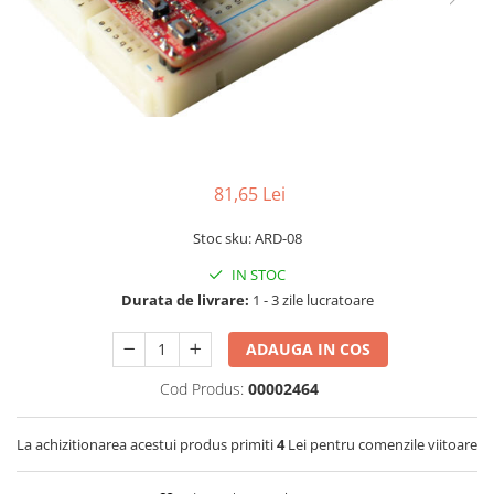
RS-232
Micro:bit
PIR
Motor 25D
Motor 37D
RS-485
Nvidia
Radar
Motoreductor plastic
RTC
Olinuxino
Sonar
Stepper
Telecomenzi
Photon
Sunet
Sub-Micro
PIC
Tensiune
Tamiya
81,65 Lei
Platforme de dezvoltare
Termocuple
Roti si Senile
Python
Video
Rulmenti
Stoc sku: ARD-08
Teensy
Vreme
Sasiu
IN STOC
Thing
Servomotoare
Durata de livrare:
1 - 3 zile lucratoare
TI
Suruburi, Piulite, Conectare
ADAUGA IN COS
Cod Produs:
00002464
La achizitionarea acestui produs primiti
4
Lei pentru comenzile viitoare