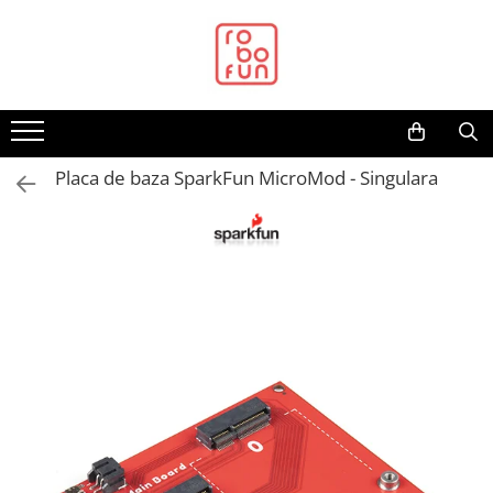
Toate Produsele
Arduino Original
Arduino Compatibil
Raspberry PI
Placa de baza SparkFun MicroMod - Singulara
Raspberry PI
Alimentare
Racire
Hat
Accesorii
Audio
Cabluri si Conectori
Camera
Cutii