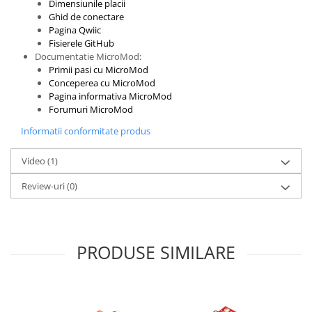
Encoder
Dimensiunile placii
Ghid de conectare
Mecanice
Pagina Qwiic
Fisierele GitHub
Motoare
Documentatie MicroMod:
Micro Metal
Primii pasi cu MicroMod
Conceperea cu MicroMod
Motoare
Pagina informativa MicroMod
Motor 25D
Forumuri MicroMod
Motor 37D
Informatii conformitate produs
Motoreductor plastic
Stepper
Video
(1)
Sub-Micro
Review-uri
(0)
Tamiya
Roti si Senile
Rulmenti
PRODUSE SIMILARE
Sasiu
Servomotoare
Suruburi, Piulite, Conectare