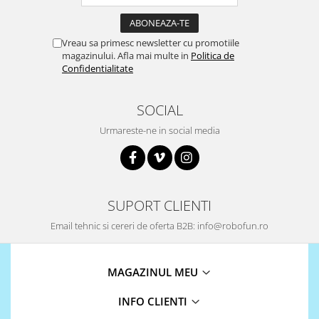
Olinuxino
Photon
Vreau sa primesc newsletter cu promotiile
magazinului. Afla mai multe in
Politica de
PIC
Confidentialitate
Platforme de dezvoltare
Python
SOCIAL
Teensy
Urmareste-ne in social media
Thing
TI
Senzori
SUPORT CLIENTI
Accelerometru
Email tehnic si cereri de oferta B2B: info@robofun.ro
Biometric
Curent
MAGAZINUL MEU
Forta
Giroscop
INFO CLIENTI