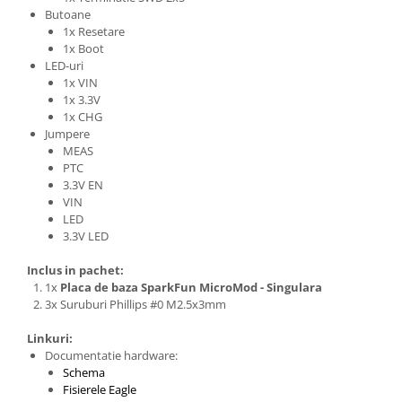
Butoane
Puzzle mecanic Ugears
1x Resetare
Organizator de chei Wunderkey
1x Boot
LED-uri
Constructor foto Mozabrick &
1x VIN
Qbrix
1x 3.3V
1x CHG
Puzzle lemn Cluebox
Jumpere
Jocuri de societate
MEAS
PTC
Mecanice
3.3V EN
3D Printer & CNC
VIN
LED
Actuator
3.3V LED
Altele
Inclus in pachet:
Driver
1x
Placa de baza SparkFun MicroMod - Singulara
3x Suruburi Phillips #0 M2.5x3mm
Altele
DC
Linkuri:
Documentatie hardware:
Servo
Schema
Stepper
Fisierele Eagle