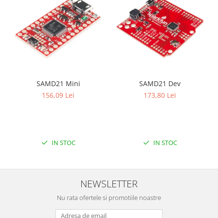
Platforme de dezvoltare
Arduino
Raspberry
.NET
Android
ARM
SAMD21 Mini
SAMD21 Dev
AVR
156,09 Lei
173,80 Lei
Espruino
Feather
Flora
IN STOC
IN STOC
FPGA
Intel
NEWSLETTER
Latte Panda
Nu rata ofertele si promotiile noastre
Micro:bit
Nvidia