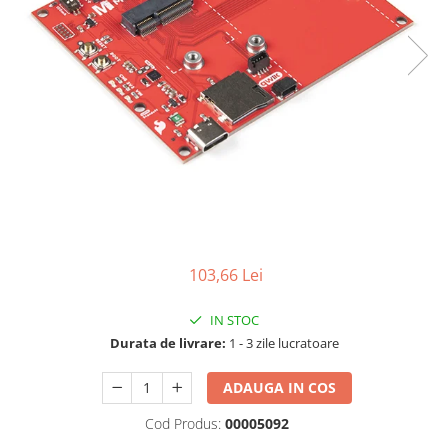
LCD
Module
Adaptoare si convertoare
ADC
Audio
CAN
Convertor nivel logic
Convertor USB la serial
Datalogger
103,66 Lei
LCD
IN STOC
Module
Durata de livrare:
1 - 3 zile lucratoare
Multiplexor
Radio
ADAUGA IN COS
Releu
Cod Produs:
00005092
RS-232