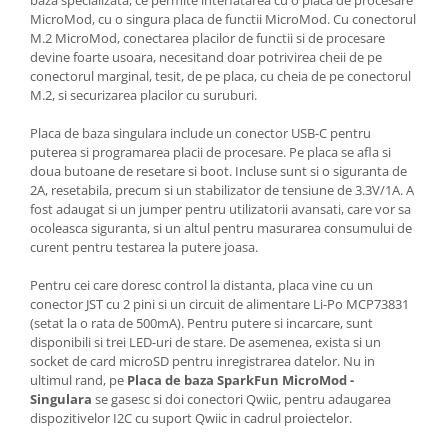
Generale
MicroMod, cu o singura placa de functii MicroMod. Cu conectorul
LED
M.2 MicroMod, conectarea placilor de functii si de procesare
devine foarte usoara, necesitand doar potrivirea cheii de pe
Microcontrollere AVR
conectorul marginal, tesit, de pe placa, cu cheia de pe conectorul
M.2, si securizarea placilor cu suruburi.
PCB - Placute Circuit
Rezistoare
Placa de baza singulara include un conector USB-C pentru
puterea si programarea placii de procesare. Pe placa se afla si
Creion 3D 3Doodler
doua butoane de resetare si boot. Incluse sunt si o siguranta de
Imprimante 3D
2A, resetabila, precum si un stabilizator de tensiune de 3.3V/1A. A
fost adaugat si un jumper pentru utilizatorii avansati, care vor sa
Imprimante 3D
ocoleasca siguranta, si un altul pentru masurarea consumului de
3Doodler
curent pentru testarea la putere joasa.
Componente
Pentru cei care doresc control la distanta, placa vine cu un
conector JST cu 2 pini si un circuit de alimentare Li-Po MCP73831
Componente
(setat la o rata de 500mA). Pentru putere si incarcare, sunt
Componente E3D
disponibili si trei LED-uri de stare. De asemenea, exista si un
Filament Premium ABS 1.75 mm
socket de card microSD pentru inregistrarea datelor. Nu in
ultimul rand, pe
Placa de baza SparkFun MicroMod -
Filament Premium ABS 3 mm
Singulara
se gasesc si doi conectori Qwiic, pentru adaugarea
dispozitivelor I2C cu suport Qwiic in cadrul proiectelor.
Filament Premium PLA 1.75 mm