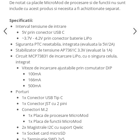
Filamente Speciale
De notat ca placile MicroMod de procesare si de functii nu sunt
include cu acest produs si necesita a fi achizitionate separat.
Prusa I3 DIY Kit
Carti
Specificatii:
Interval tensiune de intrare
Pentru Incepatori
5V prin conector USB C
Kituri incepatori Arduino
~3.7V - 4.2V prin conector baterie LiPo
Siguranta PTC resetabila, integrata (evaluata la 5V/2A)
Pentru Incepatori
Stabilizator de tensiune AP7361C 3.3V (evaluat la 1A)
Micro:bit
Circuit MCP73831 de incarcare LiPo, cu o singura celula,
integrat
Junior Robotics
Viteze de incarcare ajustabile prin comutator DIP
Carti
100mA
166mA
Junior Robotics
500mA
Porturi
Lego Education
1x Conector USB Tip C
STEM Education
1x Conector JST cu 2 pini
Conectori M.2
Ugears
1x Placa de procesare MicroMod
1x Placa de functii MicroMod
Kit Fun
2x Magistrale I2C cu suport Qwiic
Kit Roboti
1x Socket card microSD
Cadouri
1x Terminatie SWD 2x5