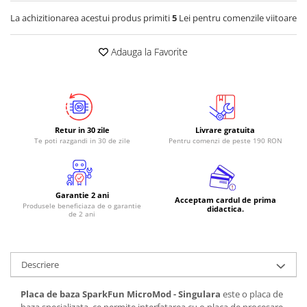
La achizitionarea acestui produs primiti
5
Lei pentru comenzile viitoare
RS-485
RTC
Adauga la Favorite
Telecomenzi
Accesorii
Accesorii
Antene
Retur in 30 zile
Livrare gratuita
Te poti razgandi in 30 de zile
Pentru comenzi de peste 190 RON
Breadboard
Cabluri
Conectori
Garantie 2 ani
Acceptam cardul de prima
Produsele beneficiaza de o garantie
Cutii
didactica.
de 2 ani
Sticker
Componente
Descriere
Butoane, Tastaturi
Condensatoare
Placa de baza SparkFun MicroMod - Singulara
este o placa de
baza specializata, ce permite interfatarea cu o placa de procesare