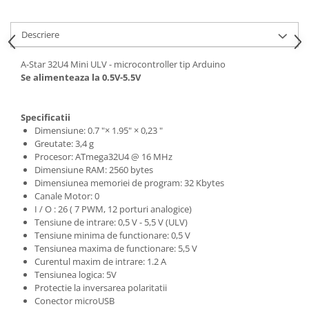
Descriere
A-Star 32U4 Mini ULV
- microcontroller tip Arduino
Se alimenteaza la 0.5V-5.5V
Specificatii
Dimensiune: 0.7 "× 1.95" × 0,23 "
Greutate: 3,4 g
Procesor: ATmega32U4 @ 16 MHz
Dimensiune RAM: 2560 bytes
Dimensiunea memoriei de program: 32 Kbytes
Canale Motor: 0
I / O : 26
( 7 PWM, 12 porturi analogice)
Tensiune de intrare: 0,5 V - 5,5 V (ULV)
Tensiune minima de functionare: 0,5 V
Tensiunea maxima de functionare: 5,5 V
Curentul maxim de intrare: 1.2 A
Tensiunea logica: 5V
Protectie la inversarea polaritatii
Conector microUSB