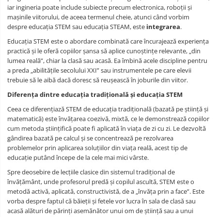
iar ingineria poate include subiecte precum electronica, roboții și
mașinile viitorului, de aceea termenul cheie, atunci când vorbim
despre educația STEM sau educația STEAM, este
integrarea
.
Educația STEM este o abordare combinată care încurajează experiența
practică și le oferă copiilor șansa să aplice cunoștințe relevante, „din
lumea reală”, chiar la clasă sau acasă. Ea îmbină acele discipline pentru
a preda „abilitățile secolului XXI” sau instrumentele pe care elevii
trebuie să le aibă dacă doresc să reușească în joburile din viitor.
Diferența dintre educația tradițională și educația STEM
Ceea ce diferențiază STEM de educația tradițională (bazată pe știință și
matematică) este învățarea coezivă, mixtă, ce le demonstrează copiilor
cum metoda științifică poate fi aplicată în viața de zi cu zi. Le dezvoltă
gândirea bazată pe calcul și se concentrează pe rezolvarea
problemelor prin aplicarea soluțiilor din viața reală, acest tip de
educație putând începe de la cele mai mici vârste.
Spre deosebire de lecțiile clasice din sistemul tradițional de
învățământ, unde profesorul predă și copilul ascultă, STEM este o
metodă activă, aplicată, constructivistă, de a „învăța prin a face”. Este
vorba despre faptul că băieții și fetele vor lucra în sala de clasă sau
acasă alături de părinți asemănător unui om de știință sau a unui