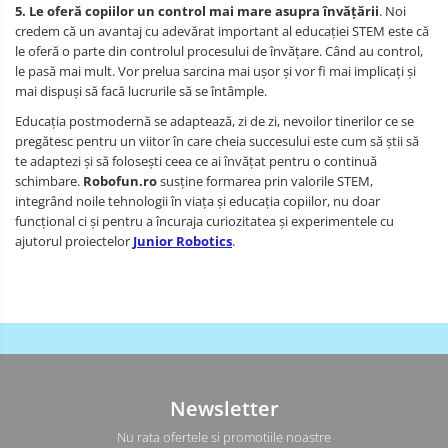
5. Le oferă copiilor un control mai mare asupra învățării
. Noi
credem că un avantaj cu adevărat important al educației STEM este că
le oferă o parte din controlul procesului de învățare. Când au control,
le pasă mai mult. Vor prelua sarcina mai ușor și vor fi mai implicați și
mai dispuși să facă lucrurile să se întâmple.
Educația postmodernă se adaptează, zi de zi, nevoilor tinerilor ce se
pregătesc pentru un viitor în care cheia succesului este cum să știi să
te adaptezi și să folosești ceea ce ai învățat pentru o continuă
schimbare.
Robofun.ro
susține formarea prin valorile STEM,
integrând noile tehnologii în viața și educația copiilor, nu doar
funcțional ci și pentru a încuraja curiozitatea și experimentele cu
ajutorul proiectelor
Junior Robotics
.
Newsletter
Nu rata ofertele si promotiile noastre