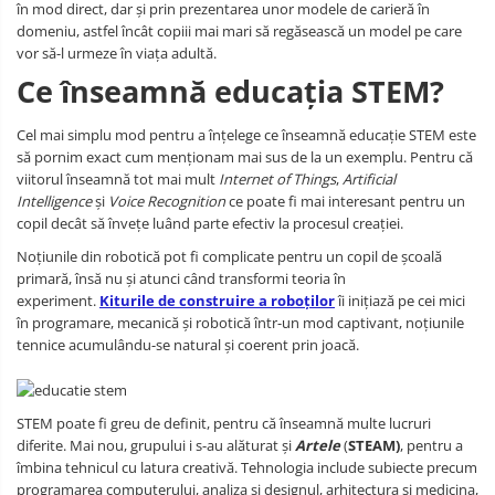
în mod direct, dar și prin prezentarea unor modele de carieră în
domeniu, astfel încât copiii mai mari să regăsească un model pe care
vor să-l urmeze în viața adultă.
Ce înseamnă educația STEM?
Cel mai simplu mod pentru a înțelege ce înseamnă educație STEM este
să pornim exact cum menționam mai sus de la un exemplu. Pentru că
viitorul înseamnă tot mai mult
Internet of Things
,
Artificial
Intelligence
și
Voice Recognition
ce poate fi mai interesant pentru un
copil decât să învețe luând parte efectiv la procesul creației.
Noțiunile din robotică pot fi complicate pentru un copil de școală
primară, însă nu și atunci când transformi teoria în
experiment.
Kiturile de construire a roboților
îi inițiază pe cei mici
în programare, mecanică și robotică într-un mod captivant, noțiunile
tennice acumulându-se natural și coerent prin joacă.
STEM poate fi greu de definit, pentru că înseamnă multe lucruri
diferite. Mai nou, grupului i s-au alăturat și
Artele
(
STEAM)
, pentru a
îmbina tehnicul cu latura creativă. Tehnologia include subiecte precum
programarea computerului, analiza și designul, arhitectura și medicina,