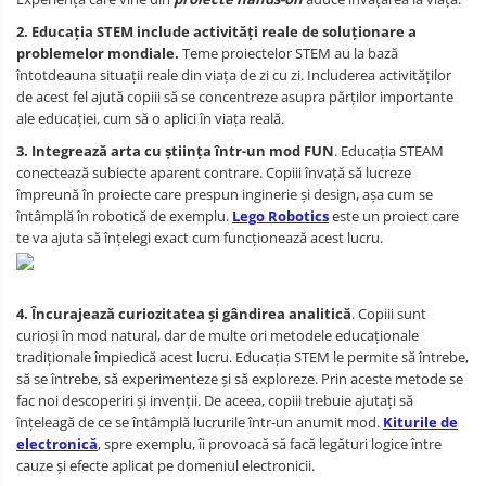
2. Educația STEM include activități reale de soluționare a
problemelor mondiale.
Teme proiectelor STEM au la bază
întotdeauna situații reale din viața de zi cu zi. Includerea activităților
de acest fel ajută copiii să se concentreze asupra părților importante
ale educației, cum să o aplici în viața reală.
3. Integrează arta cu știința într-un mod FUN
. Educația STEAM
conectează subiecte aparent contrare. Copiii învață să lucreze
împreună în proiecte care prespun inginerie și design, așa cum se
întâmplă în robotică de exemplu.
Lego Robotics
este un proiect care
te va ajuta să înțelegi exact cum funcționează acest lucru.
4. Încurajează curiozitatea și gândirea analitică
. Copiii sunt
curioși în mod natural, dar de multe ori metodele educaționale
tradiționale împiedică acest lucru. Educația STEM le permite să întrebe,
să se întrebe, să experimenteze și să exploreze. Prin aceste metode se
fac noi descoperiri și invenții. De aceea, copiii trebuie ajutați să
înțeleagă de ce se întâmplă lucrurile într-un anumit mod.
Kiturile de
electronică
, spre exemplu, îi provoacă să facă legături logice între
cauze și efecte aplicat pe domeniul electronicii.