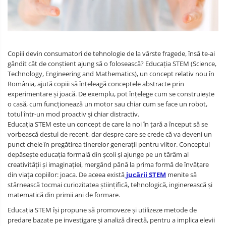
Micro Metal
Radio
Intel
Lumina
Surse de alimentare
Motoare
Releu
Latte Panda
Magnetic
Motor 25D
Motor 37D
RS-232
Micro:bit
PIR
Copiii devin consumatori de tehnologie de la vârste fragede, însă te-ai
Motoreductor plastic
gândit cât de conștient ajung să o folosească? Educația STEM (Science,
RS-485
Nvidia
Radar
Technology, Engineering and Mathematics), un concept relativ nou în
Stepper
România, ajută copiii să înțeleagă conceptele abstracte prin
RTC
Olinuxino
Sonar
Sub-Micro
experimentare și joacă. De exemplu, pot înțelege cum se construiește
o casă, cum funcționează un motor sau chiar cum se face un robot,
Tamiya
Telecomenzi
Photon
Sunet
totul într-un mod proactiv și chiar distractiv.
Roti si Senile
Educația STEM este un concept de care la noi în țară a început să se
PIC
Tensiune
vorbească destul de recent, dar despre care se crede că va deveni un
Rulmenti
Platforme de dezvoltare
Termocuple
punct cheie în pregătirea tinerelor generații pentru viitor. Conceptul
depăsește educația formală din școli și ajunge pe un tărâm al
Sasiu
Python
Video
creativității și imaginației, mergând până la prima formă de învățare
din viața copiilor: joaca. De aceea există
jucării STEM
menite să
Servomotoare
Teensy
Vreme
stârnească tocmai curiozitatea științifică, tehnologică, inginerească și
matematică din primii ani de formare.
Suruburi, Piulite, Conectare
Thing
Educația STEM își propune să promoveze și utilizeze metode de
TI
predare bazate pe investigare și analiză directă, pentru a implica elevii