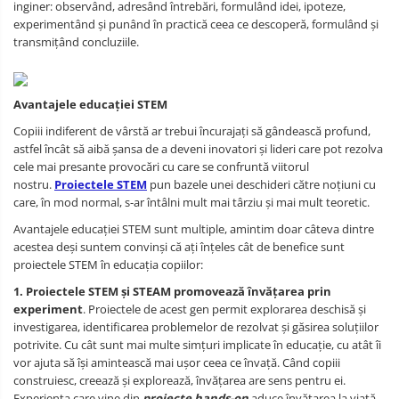
inginer: observând, adresând întrebări, formulând idei, ipoteze,
experimentând și punând în practică ceea ce descoperă, formulând și
transmițând concluziile.
Avantajele educației STEM
Copiii indiferent de vârstă ar trebui încurajați să gândească profund,
astfel încât să aibă șansa de a deveni inovatori și lideri care pot rezolva
cele mai presante provocări cu care se confruntă viitorul
nostru.
Proiectele STEM
pun bazele unei deschideri către noțiuni cu
care, în mod normal, s-ar întâlni mult mai târziu și mai mult teoretic.
Avantajele educației STEM sunt multiple, amintim doar câteva dintre
acestea deși suntem convinși că ați înțeles cât de benefice sunt
proiectele STEM în educația copiilor:
1. Proiectele STEM și STEAM promovează învățarea prin
experiment
. Proiectele de acest gen permit explorarea deschisă și
investigarea, identificarea problemelor de rezolvat și găsirea soluțiilor
potrivite. Cu cât sunt mai multe simțuri implicate în educație, cu atât îi
vor ajuta să își amintească mai ușor ceea ce învață. Când copiii
construiesc, creează și explorează, învățarea are sens pentru ei.
Experiența care vine din
proiecte hands-on
aduce învățarea la viață.