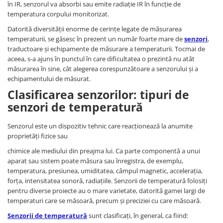
în IR, senzorul va absorbi sau emite radiaţie IR în funcţie de
RS-485
temperatura corpului monitorizat.
Datorită diversităţii enorme de cerinţe legate de măsurarea
RTC
temperaturii, se găsesc în prezent un număr foarte mare de
senzori
,
Telecomenzi
traductoare şi echipamente de măsurare a temperaturii. Tocmai de
aceea, s-a ajuns în punctul în care dificultatea o prezintă nu atât
Accesorii
măsurarea în sine, cât alegerea corespunzătoare a senzorului şi a
Accesorii
echipamentului de măsurat.
Antene
Clasificarea senzorilor: tipuri de
senzori de temperatură
Breadboard
Cabluri
Senzorul este un dispozitiv tehnic care reacționează la anumite
Conectori
proprietăți fizice sau
Cutii
chimice ale mediului din preajma lui. Ca parte componentă a unui
aparat sau sistem poate măsura sau înregistra, de exemplu,
Sticker
temperatura, presiunea, umiditatea, câmpul magnetic, accelerația,
forța, intensitatea sonoră, radiațiile. Senzorii de temperatură folosiți
Componente
pentru diverse proiecte au o mare varietate, datorită gamei largi de
Butoane, Tastaturi
temperaturi care se măsoară, precum și preciziei cu care măsoară.
Condensatoare
Senzorii de temperatură
sunt clasificaţi, în general, ca fiind: