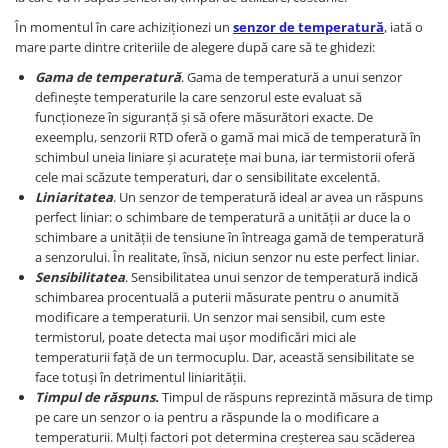
Filamente Speciale
În momentul în care achiziționezi un
senzor de temperatură
, iată o
Prusa I3 DIY Kit
mare parte dintre criteriile de alegere după care să te ghidezi:
Carti
Gama de temperatură
. Gama de temperatură a unui senzor
Pentru Incepatori
definește temperaturile la care senzorul este evaluat să
Kituri incepatori Arduino
funcționeze în siguranță și să ofere măsurători exacte. De
exeemplu, senzorii RTD oferă o gamă mai mică de temperatură în
Pentru Incepatori
schimbul uneia liniare și acuratețe mai buna, iar termistorii oferă
Micro:bit
cele mai scăzute temperaturi, dar o sensibilitate excelentă.
Liniaritatea
. Un senzor de temperatură ideal ar avea un răspuns
Junior Robotics
perfect liniar: o schimbare de temperatură a unității ar duce la o
Carti
schimbare a unității de tensiune în întreaga gamă de temperatură
a senzorului. În realitate, însă, niciun senzor nu este perfect liniar.
Junior Robotics
Sensibilitatea
. Sensibilitatea unui senzor de temperatură indică
Lego Education
schimbarea procentuală a puterii măsurate pentru o anumită
modificare a temperaturii. Un senzor mai sensibil, cum este
STEM Education
termistorul, poate detecta mai ușor modificări mici ale
temperaturii față de un termocuplu. Dar, această sensibilitate se
Ugears
face totuși în detrimentul liniarității.
Kit Fun
Timpul de răspuns.
Timpul de răspuns reprezintă măsura de timp
Kit Roboti
pe care un senzor o ia pentru a răspunde la o modificare a
temperaturii. Mulți factori pot determina creșterea sau scăderea
Cadouri