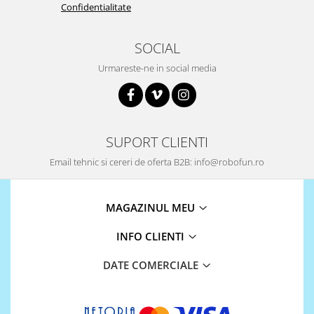
Confidentialitate
Olinuxino
Photon
SOCIAL
PIC
Urmareste-ne in social media
Platforme de dezvoltare
Python
Teensy
SUPORT CLIENTI
Thing
Email tehnic si cereri de oferta B2B: info@robofun.ro
TI
Senzori
Accelerometru
MAGAZINUL MEU
Biometric
INFO CLIENTI
Curent
DATE COMERCIALE
Forta
Giroscop