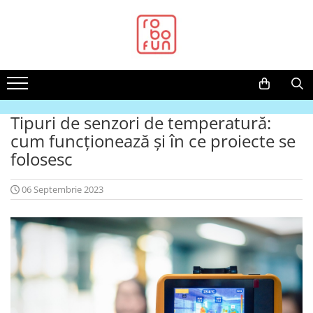
Toate Produsele
Arduino Original
Arduino Compatibil
Raspberry PI
Tipuri de senzori de temperatură:
Raspberry PI
cum funcționează și în ce proiecte se
Alimentare
folosesc
Racire
06 Septembrie 2023
Hat
Accesorii
Audio
Cabluri si Conectori
Camera
Cutii