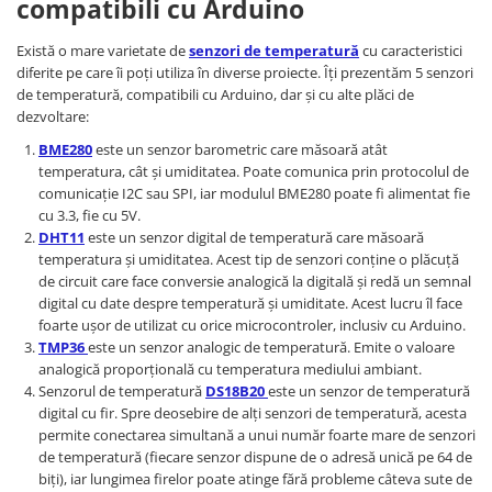
Encoder
compatibili cu Arduino
Mecanice
Există o mare varietate de
senzori de temperatură
cu caracteristici
Motoare
diferite pe care îi poți utiliza în diverse proiecte. Îți prezentăm 5 senzori
de temperatură, compatibili cu Arduino, dar și cu alte plăci de
Micro Metal
dezvoltare:
Motoare
BME280
este un senzor barometric care măsoară atât
Motor 25D
temperatura, cât și umiditatea. Poate comunica prin protocolul de
Motor 37D
comunicație I2C sau SPI, iar modulul BME280 poate fi alimentat fie
cu 3.3, fie cu 5V.
Motoreductor plastic
DHT11
este un senzor digital de temperatură care măsoară
Stepper
temperatura și umiditatea. Acest tip de senzori conține o plăcuță
Sub-Micro
de circuit care face conversie analogică la digitală și redă un semnal
Tamiya
digital cu date despre temperatură și umiditate. Acest lucru îl face
foarte ușor de utilizat cu orice microcontroler, inclusiv cu Arduino.
Roti si Senile
TMP36
este un senzor analogic de temperatură. Emite o valoare
Rulmenti
analogică proporțională cu temperatura mediului ambiant.
Senzorul de temperatură
DS18B20
este un senzor de temperatură
Sasiu
digital cu fir. Spre deosebire de alți senzori de temperatură, acesta
Servomotoare
permite conectarea simultană a unui număr foarte mare de senzori
de temperatură (fiecare senzor dispune de o adresă unică pe 64 de
Suruburi, Piulite, Conectare
biți), iar lungimea firelor poate atinge fără probleme câteva sute de