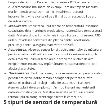
timpilor de răspuns. De exemplu, un senzor RTD sau un termistor
Puzzle mecanic Ugears
cu o dimensiune mai mare, de exemplu, are un timp de răspuns
mai lent decât un senzor mai mic. În schimbul acestui
Organizator de chei Wunderkey
inconvenient, vine avantajul de a fi mai puțin susceptibil de erori
Constructor foto Mozabrick &
de auto-încălzire.
Qbrix
Stabilitatea
. Stabilitatea unui senzor de temperatură înseamnă
capacitatea de a menține o producție consistentă la o temperatură
Puzzle lemn Cluebox
dată . Materialul joacă un rol-cheie în stabilitatea unui senzor. RTD-
Jocuri de societate
urile sunt adesea construite din platină pentru acest motiv,
precum și pentru a asigura reactivitate scăzută.
Mecanice
Acuratețea
. Alegerea senzorilor și a echipamentelor de măsurare
3D Printer & CNC
joacă un rol semnificativ în precizia absolută a măsurătorilor, dar
detalii mai mici, cum ar fi cablarea, apropierea relativă de alte
Actuator
echipamente, ecranarea, împământarea și așa mai departe, pot
Altele
afecta și acuratețea.
Durabilitatea
. Pentru a te asigura că senzorii de temperatură aleși
Driver
pentru proiectele dorite rămân operaționali pe toată durata
Altele
aplicației, trebuie să înțelegi mediulde acțiune. Unii senzori
(termocupluri, de exemplu) sunt în mod inerent mai rezistenți
DC
datorită construcției lor. Metalele selectate pentru un anumit
Servo
termocuplu au totuși rezistențe diferite la coroziune.
Stepper
5 tipuri de senzori de temperatură