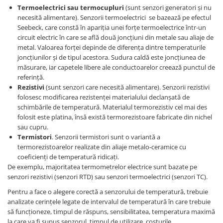
Generale
Termoelectrici sau termocupluri
(sunt senzori generatori şi nu
LED
necesită alimentare). Senzorii termoelectrici se bazează pe efectul
Seebeck, care constă în apariţia unei forţe termoelectrice într-un
Microcontrollere AVR
circuit electric în care se află două joncţiuni din metale sau aliaje de
metal. Valoarea forţei depinde de diferenţa dintre temperaturile
PCB - Placute Circuit
joncţiunilor şi de tipul acestora. Sudura caldă este joncţiunea de
Rezistoare
măsurare, iar capetele libere ale conductoarelor creează punctul de
referinţă.
Creion 3D 3Doodler
Rezistivi
(sunt senzori care necesită alimentare). Senzorii rezistivi
Imprimante 3D
folosesc modificarea rezistenţei materialului declanşată de
Imprimante 3D
schimbările de temperatură. Materialul termorezistiv cel mai des
folosit este platina, însă există termorezistoare fabricate din nichel
3Doodler
sau cupru.
Componente
Termistori
. Senzorii termistori sunt o variantă a
termorezistoarelor realizate din aliaje metalo-ceramice cu
Componente
coeficienţi de temperatură ridicaţi.
Componente E3D
De exemplu, majoritatea termometrelor electrice sunt bazate pe
senzori rezistivi (senzori RTD) sau senzori termoelectrici (senzori TC).
Filament Premium ABS 1.75 mm
Pentru a face o alegere corectă a senzorului de temperatură, trebuie
Filament Premium ABS 3 mm
analizate cerințele legate de intervalul de temperatură în care trebuie
Filament Premium PLA 1.75 mm
să funcționeze, timpul de răspuns, sensibilitatea, temperatura maximă
la care va fi supus senzorul, timpul de utilizare, costurile.