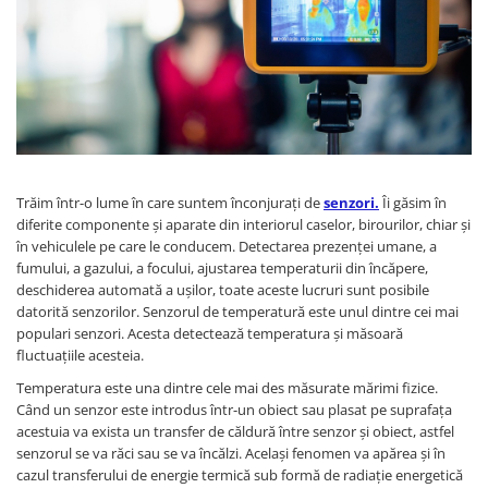
LCD
Module
Adaptoare si convertoare
ADC
Audio
CAN
Trăim într-o lume în care suntem înconjurați de
senzori.
Îi găsim în
Convertor nivel logic
diferite componente și aparate din interiorul caselor, birourilor, chiar și
în vehiculele pe care le conducem. Detectarea prezenței umane, a
Convertor USB la serial
fumului, a gazului, a focului, ajustarea temperaturii din încăpere,
Datalogger
deschiderea automată a ușilor, toate aceste lucruri sunt posibile
datorită senzorilor. Senzorul de temperatură este unul dintre cei mai
LCD
populari senzori. Acesta detectează temperatura și măsoară
Module
fluctuațiile acesteia.
Multiplexor
Temperatura este una dintre cele mai des măsurate mărimi fizice.
Când un senzor este introdus într-un obiect sau plasat pe suprafața
Radio
acestuia va exista un transfer de căldură între senzor și obiect, astfel
Releu
senzorul se va răci sau se va încălzi. Acelaşi fenomen va apărea şi în
cazul transferului de energie termică sub formă de radiaţie energetică
RS-232