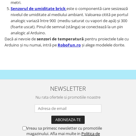
Platforme de dezvoltare
metri.
Senzorul de umiditate brick
este o componentă care sesizează
Arduino
nivelul de umiditate al mediului ambiant. Valoarea citită pe portul
Raspberry
analogic variază între 900 (mediu saturat cu vapori de apă) și 300
(foarte uscat). Pinul de semnal (stânga) se conectează la un pin
.NET
analogic al Arduino.
Android
Dacă ai nevoie de
senzori de temperatură
pentru proiectele tale cu
Arduino și nu numai, intră pe
RoboFun.ro
și alege modelele dorite.
ARM
AVR
Espruino
Feather
Flora
NEWSLETTER
FPGA
Nu rata ofertele si promotiile noastre
Intel
Latte Panda
Micro:bit
Vreau sa primesc newsletter cu promotiile
Nvidia
magazinului. Afla mai multe in
Politica de