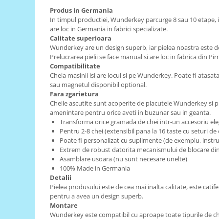
Produs in Germania
RS-485
In timpul productiei, Wunderkey parcurge 8 sau 10 etape, 
RTC
are loc in Germania in fabrici specializate.
Calitate superioara
Telecomenzi
Wunderkey are un design superb, iar pielea noastra este de 
Prelucrarea pielii se face manual si are loc in fabrica din Pi
Accesorii
Compatibilitate
Accesorii
Cheia masinii isi are locul si pe Wunderkey. Poate fi atasa
sau magnetul disponibil optional.
Antene
Fara zgarietura
Breadboard
Cheile ascutite sunt acoperite de placutele Wunderkey si p
amenintare pentru orice aveti in buzunar sau in geanta.
Cabluri
Transforma orice gramada de chei intr-un accesoriu el
Pentru 2-8 chei (extensibil pana la 16 taste cu seturi de
Conectori
Poate fi personalizat cu suplimente (de exemplu, instr
Cutii
Extrem de robust datorita mecanismului de blocare din 
Asamblare usoara (nu sunt necesare unelte)
Sticker
100% Made in Germania
Detalii
Componente
Pielea produsului este de cea mai inalta calitate, este catifel
Butoane, Tastaturi
pentru a avea un design superb.
Montare
Condensatoare
Wunderkey este compatibil cu aproape toate tipurile de ch