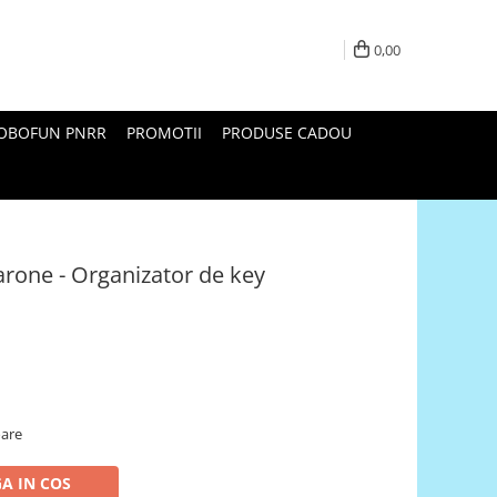
0,00
ROBOFUN PNRR
PROMOTII
PRODUSE CADOU
rone - Organizator de key
oare
A IN COS