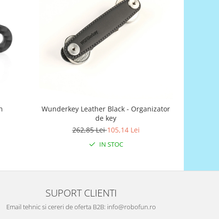
-60%
n
Wunderkey Leather Black - Organizator
Wunde
de key
262,85 Lei
105,14 Lei
2
IN STOC
SUPORT CLIENTI
Email tehnic si cereri de oferta B2B: info@robofun.ro