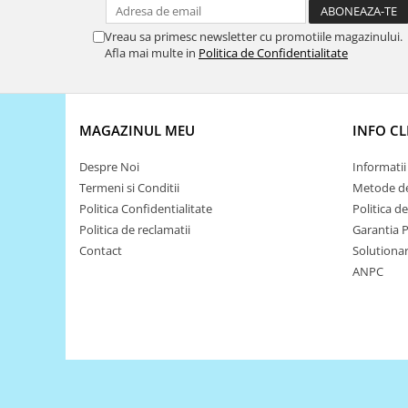
Encoder
Mecanice
Vreau sa primesc newsletter cu promotiile magazinului.
Afla mai multe in
Politica de Confidentialitate
Motoare
Micro Metal
Motoare
MAGAZINUL MEU
INFO CL
Motor 25D
Motor 37D
Despre Noi
Informatii 
Motoreductor plastic
Termeni si Conditii
Metode de
Stepper
Politica Confidentialitate
Politica d
Sub-Micro
Politica de reclamatii
Garantia 
Tamiya
Contact
Solutionare
ANPC
Roti si Senile
Rulmenti
Sasiu
Servomotoare
Suruburi, Piulite, Conectare