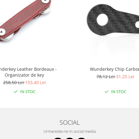
derkey Leather Bordeaux -
Wunderkey Chip Carbo
Organizator de key
78,12 Lei
31,25 Lei
258,50 Lei
103,40 Lei
IN STOC
IN STOC
SOCIAL
Urmareste-ne in social media