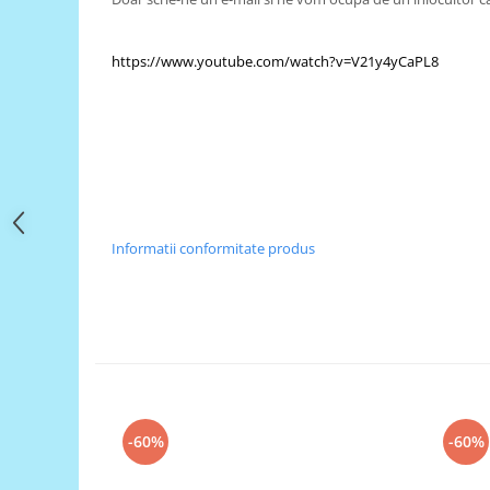
Filamente Speciale
Prusa I3 DIY Kit
https://www.youtube.com/watch?v=V21y4yCaPL8
Carti
Pentru Incepatori
Kituri incepatori Arduino
Pentru Incepatori
Micro:bit
Junior Robotics
Informatii conformitate produs
Carti
Junior Robotics
Lego Education
STEM Education
Ugears
Kit Fun
-60%
-60%
Kit Roboti
Cadouri