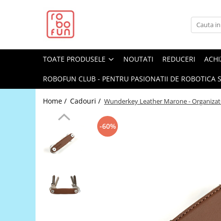
Toate Produsele
Arduino Original
TOATE PRODUSELE
NOUTATI
REDUCERI
ACHI
Arduino Compatibil
Raspberry PI
ROBOFUN CLUB - PENTRU PASIONATII DE ROBOTICA S
Raspberry PI
Home /
Cadouri /
Wunderkey Leather Marone - Organizat
Alimentare
Racire
-60%
Hat
Accesorii
Audio
Cabluri si Conectori
Camera
Cutii