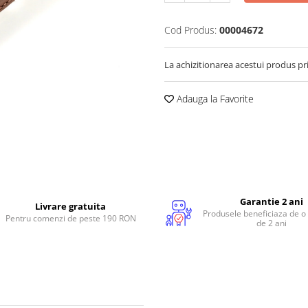
Cod Produs:
00004672
La achizitionarea acestui produs pr
Adauga la Favorite
Garantie 2 ani
Livrare gratuita
Produsele beneficiaza de o
Pentru comenzi de peste 190 RON
de 2 ani