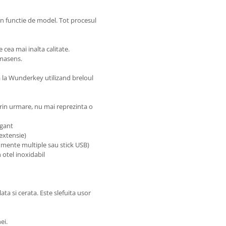
in functie de model. Tot procesul
cea mai inalta calitate.
rmasens.
ta la Wunderkey utilizand breloul
rin urmare, nu mai reprezinta o
egant
 extensie)
umente multiple sau stick USB)
otel inoxidabil
ata si cerata. Este slefuita usor
ei.