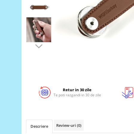
LCD
Module
Adaptoare si convertoare
ADC
Audio
CAN
Convertor nivel logic
Convertor USB la serial
Datalogger
LCD
Retur in 30 zile
Te poti razgandi in 30 de zile
Module
Multiplexor
Radio
Releu
Review-uri
(0)
Descriere
RS-232