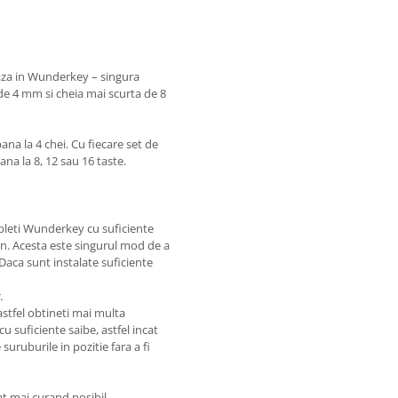
eaza in Wunderkey – singura
 de 4 mm si cheia mai scurta de 8
na la 4 chei. Cu fiecare set de
na la 8, 12 sau 16 taste.
mpleti Wunderkey cu suficiente
on. Acesta este singurul mod de a
. Daca sunt instalate suficiente
.
stfel obtineti mai multa
 suficiente saibe, astfel incat
uruburile in pozitie fara a fi
t mai curand posibil.