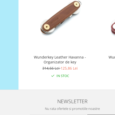
Puzzle mecanic Ugears
Organizator de chei Wunderkey
Constructor foto Mozabrick &
Qbrix
Puzzle lemn Cluebox
Jocuri de societate
Mecanice
3D Printer & CNC
Wunderkey Leather Havanna -
Wun
Organizator de key
Actuator
314,66 Lei
125,86 Lei
Altele
IN STOC
Driver
Altele
DC
NEWSLETTER
Servo
Stepper
Nu rata ofertele si promotiile noastre