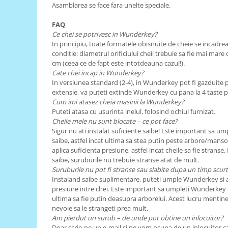
Generale
Asamblarea se face fara unelte speciale.
LED
FAQ
Microcontrollere AVR
Ce chei se potrivesc in Wunderkey?
In principiu, toate formatele obisnuite de cheie se incadr
PCB - Placute Circuit
conditie: diametrul orificiului cheii trebuie sa fie mai mare
cm (ceea ce de fapt este intotdeauna cazul!).
Rezistoare
Cate chei incap in Wunderkey?
Creion 3D 3Doodler
In versiunea standard (2-4), in Wunderkey pot fi gazduite pa
extensie, va puteti extinde Wunderkey cu pana la 4 taste pa
Imprimante 3D
Cum imi atasez cheia masinii la Wunderkey?
Imprimante 3D
Puteti atasa cu usurinta inelul, folosind ochiul furnizat.
Cheile mele nu sunt blocate – ce pot face?
3Doodler
Sigur nu ati instalat suficiente saibe! Este important sa u
Componente
saibe, astfel incat ultima sa stea putin peste arbore/mans
aplica suficienta presiune, astfel incat cheile sa fie stranse
Componente
saibe, suruburile nu trebuie stranse atat de mult.
Componente E3D
Suruburile nu pot fi stranse sau slabite dupa un timp scurt
Instaland saibe suplimentare, puteti umple Wunderkey si a
Filament Premium ABS 1.75 mm
presiune intre chei. Este important sa umpleti Wunderkey cu
Filament Premium ABS 3 mm
ultima sa fie putin deasupra arborelui. Acest lucru mentine s
nevoie sa le strangeti prea mult.
Filament Premium PLA 1.75 mm
Am pierdut un surub – de unde pot obtine un inlocuitor?
Doar scrie-ne un e-mail si ne vom ocupa de un inlocuitor ca