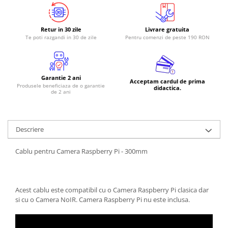
RS-485
Retur in 30 zile
Livrare gratuita
RTC
Te poti razgandi in 30 de zile
Pentru comenzi de peste 190 RON
Telecomenzi
Accesorii
Accesorii
Garantie 2 ani
Acceptam cardul de prima
Produsele beneficiaza de o garantie
didactica.
Antene
de 2 ani
Breadboard
Cabluri
Descriere
Conectori
Cablu pentru Camera Raspberry Pi - 300mm
Cutii
Sticker
Componente
Acest cablu este compatibil cu o Camera Raspberry Pi clasica dar
Butoane, Tastaturi
si cu o Camera NoIR. Camera Raspberry Pi nu este inclusa.
Condensatoare