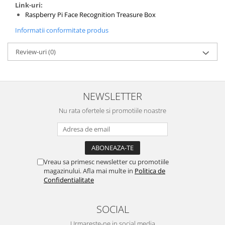
Filamente Speciale
Link-uri:
Raspberry Pi Face Recognition Treasure Box
Prusa I3 DIY Kit
Informatii conformitate produs
Carti
Pentru Incepatori
Review-uri
(0)
Kituri incepatori Arduino
Pentru Incepatori
Micro:bit
NEWSLETTER
Junior Robotics
Nu rata ofertele si promotiile noastre
Carti
Junior Robotics
Lego Education
Vreau sa primesc newsletter cu promotiile
STEM Education
magazinului. Afla mai multe in
Politica de
Confidentialitate
Ugears
Kit Fun
SOCIAL
Kit Roboti
Cadouri
Urmareste-ne in social media