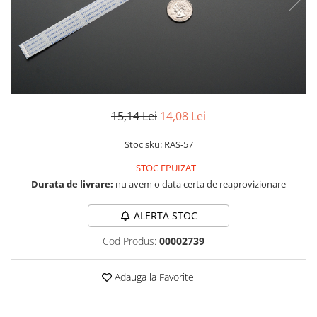
LCD
Module
Adaptoare si convertoare
ADC
Audio
15,14 Lei
14,08 Lei
CAN
Convertor nivel logic
Stoc sku: RAS-57
Convertor USB la serial
STOC EPUIZAT
Datalogger
Durata de livrare:
nu avem o data certa de reaprovizionare
LCD
ALERTA STOC
Module
Cod Produs:
00002739
Multiplexor
Radio
Adauga la Favorite
Releu
RS-232