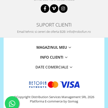
Puzzle mecanic Ugears
Organizator de chei Wunderkey
Constructor foto Mozabrick &
SUPORT CLIENTI
Qbrix
Email tehnic si cereri de oferta B2B: info@robofun.ro
Puzzle lemn Cluebox
Jocuri de societate
Mecanice
MAGAZINUL MEU
3D Printer & CNC
INFO CLIENTI
Actuator
DATE COMERCIALE
Altele
Driver
Altele
DC
Servo
©Copyright Distribution Services Management SRL 2026
Platforma E-commerce by Gomag
Stepper