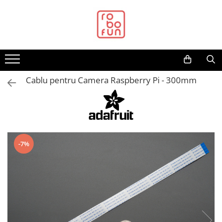
Toate Produsele
Arduino Original
Arduino Compatibil
Raspberry PI
Cablu pentru Camera Raspberry Pi - 300mm
Raspberry PI
Alimentare
Racire
Hat
-7%
Accesorii
Audio
Cabluri si Conectori
Camera
Cutii