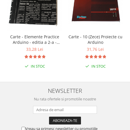
Carte - Elemente Practice
Carte - 10 (Zece) Proiecte cu
Arduino - editia a 2-a -
Arduino
limba romana
33,28 Lei
31,76 Lei
IN STOC
IN STOC
NEWSLETTER
Nu rata ofertele si promotiile noastre
Vreau sa primesc newsletter cu promotiile