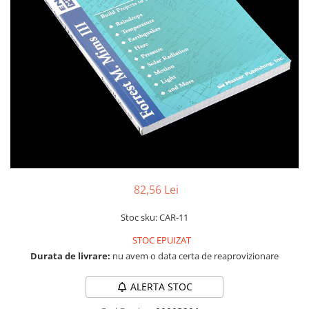
RS-232
Micro:bit
PIR
Motor 25D
Motor 37D
RS-485
Nvidia
Radar
Motoreductor plastic
RTC
Olinuxino
Sonar
Stepper
Telecomenzi
Photon
Sunet
Sub-Micro
PIC
Tensiune
Tamiya
Platforme de dezvoltare
Termocuple
Roti si Senile
Python
Video
Rulmenti
Teensy
Vreme
Sasiu
Thing
Servomotoare
82,56 Lei
TI
Suruburi, Piulite, Conectare
Stoc sku: CAR-11
STOC EPUIZAT
Durata de livrare:
nu avem o data certa de reaprovizionare
ALERTA STOC