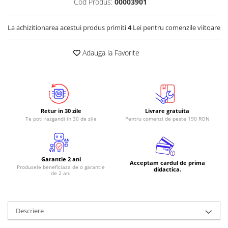
Cod Produs:
00003901
La achizitionarea acestui produs primiti
4
Lei pentru comenzile viitoare
Adauga la Favorite
Retur in 30 zile
Livrare gratuita
Te poti razgandi in 30 de zile
Pentru comenzi de peste 190 RON
Garantie 2 ani
Acceptam cardul de prima
Produsele beneficiaza de o garantie
didactica.
de 2 ani
Descriere