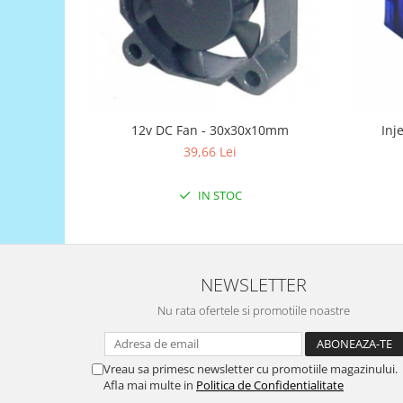
Generale
LED
Microcontrollere AVR
PCB - Placute Circuit
Rezistoare
12v DC Fan - 30x30x10mm
Inj
Creion 3D 3Doodler
39,66 Lei
Imprimante 3D
Imprimante 3D
IN STOC
3Doodler
Componente
Componente
NEWSLETTER
Componente E3D
Nu rata ofertele si promotiile noastre
Filament Premium ABS 1.75 mm
Filament Premium ABS 3 mm
Vreau sa primesc newsletter cu promotiile magazinului.
Filament Premium PLA 1.75 mm
Afla mai multe in
Politica de Confidentialitate