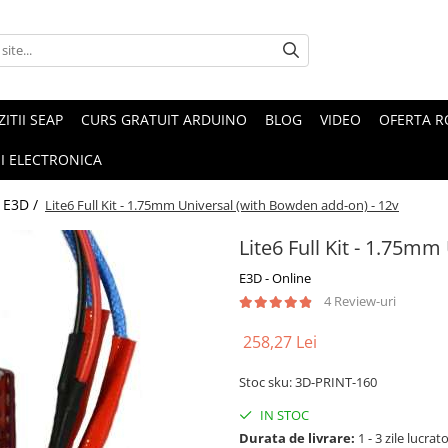
ZITII SEAP
CURS GRATUIT ARDUINO
BLOG
VIDEO
OFERTA 
I ELECTRONICA
 E3D /
Lite6 Full Kit - 1.75mm Universal (with Bowden add-on) - 12v
Lite6 Full Kit - 1.75m
E3D - Online
4 Review-uri
258,27 Lei
Stoc sku: 3D-PRINT-160
IN STOC
Durata de livrare:
1 - 3 zile lucrat