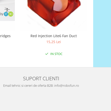
tridges
Red Injection Lite6 Fan Duct
Harden
15,25 Lei
IN STOC
SUPORT CLIENTI
Email tehnic si cereri de oferta B2B: info@robofun.ro