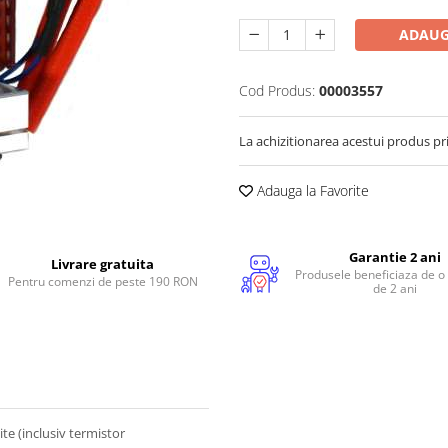
ADAUG
Cod Produs:
00003557
La achizitionarea acestui produs pr
Adauga la Favorite
Garantie 2 ani
Livrare gratuita
Produsele beneficiaza de o
Pentru comenzi de peste 190 RON
de 2 ani
ite (inclusiv termistor