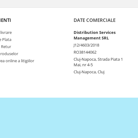
IENTI
DATE COMERCIALE
livrare
Distribution Services
Management SRL
 Plata
J12/4603/2018
e Retur
RO38144062
Produselor
Cluj-Napoca, Strada Piata 1
a online a litigiilor
Mai, nr 4-5
Cluj-Napoca, Cluj