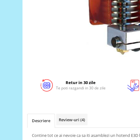
LCD
Module
Adaptoare si convertoare
ADC
Audio
CAN
Convertor nivel logic
Convertor USB la serial
Datalogger
Retur in 30 zile
Te poti razgandi in 30 de zile
LCD
Module
Multiplexor
Radio
Review-uri
(4)
Descriere
Releu
Contine tot ce ai nevoie ca sa iti asamblezi un hotend E3D l
RS-232