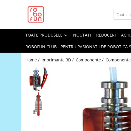
Toate Produsele
Arduino Original
TOATE PRODUSELE
NOUTATI
REDUCERI
ACHI
Arduino Compatibil
Raspberry PI
ROBOFUN CLUB - PENTRU PASIONATII DE ROBOTICA S
Raspberry PI
Home /
Imprimante 3D /
Componente /
Componente
Alimentare
Racire
Hat
Accesorii
Audio
Cabluri si Conectori
Camera
Cutii