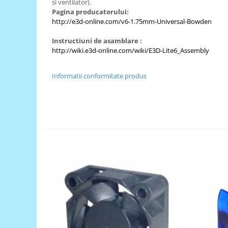
si ventilator).
Pagina producatorului:
RS-485
http://e3d-online.com/v6-1.75mm-Universal-Bowden
RTC
Instructiuni de asamblare :
Telecomenzi
http://wiki.e3d-online.com/wiki/E3D-Lite6_Assembly
Accesorii
Accesorii
Informatii conformitate produs
Antene
Breadboard
Cabluri
Conectori
Cutii
Sticker
Componente
Butoane, Tastaturi
Condensatoare