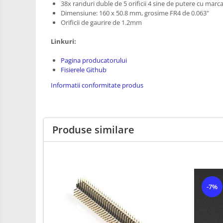
38x randuri duble de 5 orificii 4 sine de putere cu marc
PCB - Placute Circuit
Dimensiune: 160 x 50.8 mm, grosime FR4 de 0.063"
Orificii de gaurire de 1.2mm
Rezistoare
Imprimante 3D
Linkuri:
3Doodler
Pagina producatorului
Fisierele Github
Componente
Informatii conformitate produs
Componente
Componente E3D
Filament Premium ABS 1.75 mm
Produse similare
Filament Premium ABS 3 mm
Filament Premium PLA 1.75 mm
Filamente Speciale
Prusa I3 DIY Kit
-7%
Kituri incepatori Arduino
Pentru Incepatori
Micro:bit