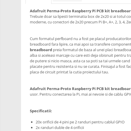
RS-485
Learning
Retrase
RTC
Adafruit Perma-Proto Raspberry Pi PCB kit breadboa
Shield
Trebuie doar sa lipesti terminatia box de 2x20 si ai totul 
Telecomenzi
moderne, cu conectori de 2x20 precum Pi B+, A+, 2, 3, 4, Zer
Unelte
Accesorii
si
Instrumente
Antene
Cum formatul perfboard nu a fost pe placul producatorilor in 
breadboard fara lipire, ca mai apoi sa transfere componente
Breadboard
breadboard
preia formatul de baza al unei placi breadboar
Cabluri
alba si aceleasi marcaje cu care esti deja obisnuit pentru tr
de putere si nicio masca, asta ca sa poti sa tai urmele cand 
Conectori
placate pentru rezistenta si nu se curata. Finisajul a fost f
placa de circuit printat la cutia proiectului tau.
Cutii
Sticker
Adafruit Perma-Proto Raspberry Pi PCB kit breadboa
Butoane, Tastaturi
usor. Pentru conectarea la Pi, mai ai nevoie si de cablu GPI
Condensatoare
Generale
Specificatii:
LED
20x orificii de 4 pini pe 2 randuri pentru cablul GPIO
2x randuri duble de 4 orificii
Microcontrollere AVR