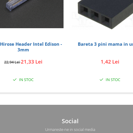
se Header Intel Edison -
Bareta 3 pini mama in u
3mm
21,33 Lei
1,42 Lei
22,94 Lei
IN STOC
IN STOC
Social
Urmareste-ne in social media