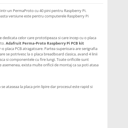
ntr-un PermaProto cu 40 pini pentru Raspberry Pi.
 Aceasta versiune este pentru computerele Raspberry Pi
ie dedicata celor care prototipeaza si care incep cu o placa
oto.
Adafruit Perma-Proto Raspberry Pi PCB kit
tr-o placa PCB atragatoare. Partea superioara are serigrafia
are se potrivesc la o placa breadboard clasica, avand 4 linii
sca si componentele cu fire lungi. Toate orificiile sunt
De asemenea, exista multe orificii de montaj ca sa poti atasa
 se ataseaa la placa prin lipire dar procesul este rapid si