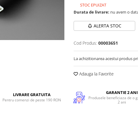
STOC EPUIZAT
Durata de livrare:
nu avem o data
ALERTA STOC
Cod Produs:
00003651
La achizitionarea acestui produs pr
Adauga la Favorite
GARANTIE 2 ANI
LIVRARE GRATUITA
Produsele beneficiaza de o g
Pentru comenzi de peste 190 RON
2 ani