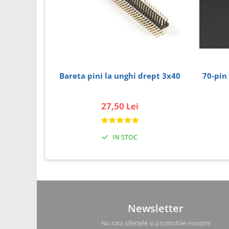
Carti
Junior Robotics
Lego Education
STEM Education
Bareta pini la unghi drept 3x40
70-pin Hiro
Ugears
Puzzle mecanic Ugears
27,50 Lei
Organizator de chei Wunderkey
Constructor foto Mozabrick &
Qbrix
IN STOC
Puzzle lemn Cluebox
Jocuri de societate
3D Printer & CNC
Actuator
Newsletter
Altele
Nu rata ofertele si promotiile noastre