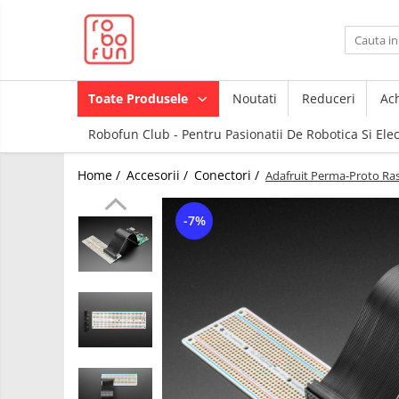
Toate Produsele
Arduino Original
Toate Produsele
Noutati
Reduceri
Ach
Arduino Compatibil
Robofun Club - Pentru Pasionatii De Robotica Si Ele
Raspberry PI
Raspberry PI
Module
Home /
Accesorii /
Conectori /
Adafruit Perma-Proto Ras
Accesorii
Alimentare
Componente
-7%
Racire
Creion 3D
Hat
3Doodler
Accesorii
Imprimante
3D
Audio
Carti
Cabluri si Conectori
Pentru
Incepatori
Camera
Junior
Cutii