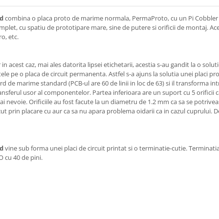
rd
combina o placa proto de marime normala, PermaProto, cu un Pi Cobbler i
complet, cu spatiu de prototipare mare, sine de putere si orificii de montaj.
o, etc.
acest caz, mai ales datorita lipsei etichetarii, acestia s-au gandit la o solut
le pe o placa de circuit permanenta. Astfel s-a ajuns la solutia unei placi pr
d de marime standard (PCB-ul are 60 de linii in loc de 63) si il transforma in
ansferul usor al componentelor. Partea inferioara are un suport cu 5 orificii c
ai nevoie. Orificiile au fost facute la un diametru de 1.2 mm ca sa se potrivea
acut prin placare cu aur ca sa nu apara problema oidarii ca in cazul cuprului. 
rd
vine sub forma unei placi de circuit printat si o terminatie-cutie. Terminatia
O cu 40 de pini.