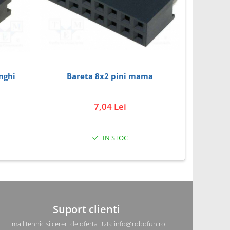
nghi
Bareta 8x2 pini mama
Pin cu s
7,04 Lei
IN STOC
Suport clienti
Email tehnic si cereri de oferta B2B: info@robofun.ro