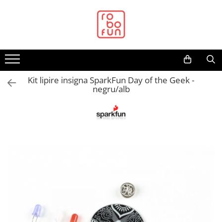
Toate Produsele
Arduino Original
Arduino Compatibil
Raspberry PI
Kit lipire insigna SparkFun Day of the Geek -
negru/alb
Raspberry PI
Alimentare
Racire
Hat
Accesorii
Audio
Cabluri si Conectori
Camera
Cutii