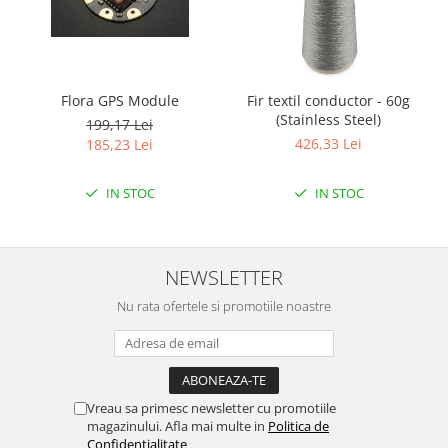
Puzzle mecanic Ugears
Organizator de chei Wunderkey
Constructor foto Mozabrick &
Flora GPS Module
Fir textil conductor - 60g
Qbrix
(Stainless Steel)
199,17 Lei
Puzzle lemn Cluebox
426,33 Lei
185,23 Lei
Jocuri de societate
IN STOC
IN STOC
Mecanice
3D Printer & CNC
Actuator
NEWSLETTER
Altele
Nu rata ofertele si promotiile noastre
Driver
Altele
DC
Servo
Vreau sa primesc newsletter cu promotiile
Stepper
magazinului. Afla mai multe in
Politica de
Confidentialitate