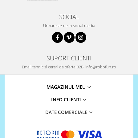
Encoder
Mecanice
SOCIAL
Motoare
Urmareste-ne in social media
Micro Metal
Motoare
Motor 25D
Motor 37D
SUPORT CLIENTI
Motoreductor plastic
Email tehnic si cereri de oferta B2B: info@robofun.ro
Stepper
Sub-Micro
Tamiya
MAGAZINUL MEU
Roti si Senile
INFO CLIENTI
Rulmenti
DATE COMERCIALE
Sasiu
Servomotoare
Suruburi, Piulite, Conectare