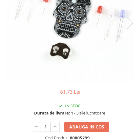
LCD
Module
Adaptoare si convertoare
ADC
Audio
CAN
Convertor nivel logic
Convertor USB la serial
Datalogger
LCD
61,73 Lei
Module
IN STOC
Multiplexor
Durata de livrare:
1 - 3 zile lucratoare
Radio
ADAUGA IN COS
Releu
Cod Produs:
00005299
RS-232