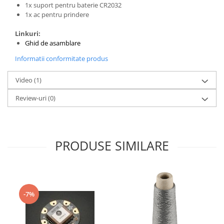
Filamente Speciale
1x suport pentru baterie CR2032
1x ac pentru prindere
Prusa I3 DIY Kit
Carti
Linkuri:
Ghid de asamblare
Pentru Incepatori
Kituri incepatori Arduino
Informatii conformitate produs
Pentru Incepatori
Video
(1)
Micro:bit
Review-uri
(0)
Junior Robotics
Carti
Junior Robotics
PRODUSE SIMILARE
Lego Education
STEM Education
Ugears
-7%
Kit Fun
Kit Roboti
Cadouri