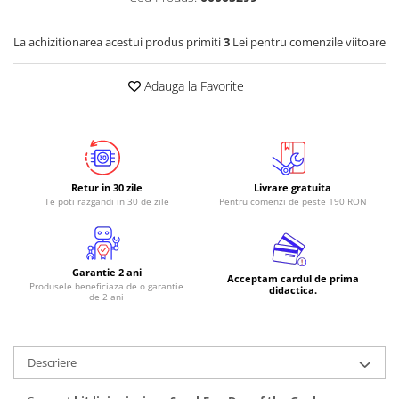
RS-485
La achizitionarea acestui produs primiti
3
Lei pentru comenzile viitoare
RTC
Telecomenzi
Adauga la Favorite
Accesorii
Accesorii
Antene
Breadboard
Retur in 30 zile
Livrare gratuita
Te poti razgandi in 30 de zile
Pentru comenzi de peste 190 RON
Cabluri
Conectori
Cutii
Garantie 2 ani
Acceptam cardul de prima
Produsele beneficiaza de o garantie
didactica.
Sticker
de 2 ani
Componente
Butoane, Tastaturi
Descriere
Condensatoare