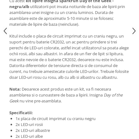
Cu acest
kit lipire insigna SparkFun Day of the Geek -
Generale
negru/alb
utilizatorii pot invata notiunile de baza ale lipirii prin
LED
asamblarea unei insigne cu un craniu luminos. Durata de
asamblare este de aproximativ 5-10 minute si se folosesc
Microcontrollere AVR
materiale de lipire de baza (neincluse).
PCB - Placute Circuit
Kitul include o placa de circuit imprimat cu un craniu negru, un
Rezistoare
suport pentru baterie CR2032, un ac pentru prindere si trei
perechi de LED-uri colorate, astfel incat utilizatorul sa poata alege
Creion 3D 3Doodler
ochii rosii, albi sau albastri. In afara de un fier de lipit si lipitura,
Imprimante 3D
mai este nevoie de o baterie CR2032, deoarece nu este inclusa.
Datorita diferentelor de tensiune directa si de consumul de
Imprimante 3D
curent, nu trebuie amestecate culorile LED-urilor. Trebuie folosite
3Doodler
doar LED-uri rosu cu rosu, alb cu alb si albastru cu albastru.
Componente
Nota:
Deoarece acest produs este un kit, va fi necesara
Componente
asamblarea si o cunoastere de baza a lipirii. Insigna
Day of the
Geek
nu vine pre-asamblata.
Componente E3D
Filament Premium ABS 1.75 mm
Specificatii:
1x placa de circuit imprimat cu craniu negru
Filament Premium ABS 3 mm
2x LED-uri rosii
Filament Premium PLA 1.75 mm
2x LED-uri albastre
2x LED-uri albe