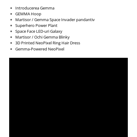
Introducerea Gemma
GEMMA Hoop
Martisor / Gemma Space Invader pandantiv
Superhero Power Plant
Space Face LED-uri Galaxy
Martisor / Ochi Gemma Blinky
3D Printed NeoPixel Ring Hair Dress
Gemma-Powered NeoPixel