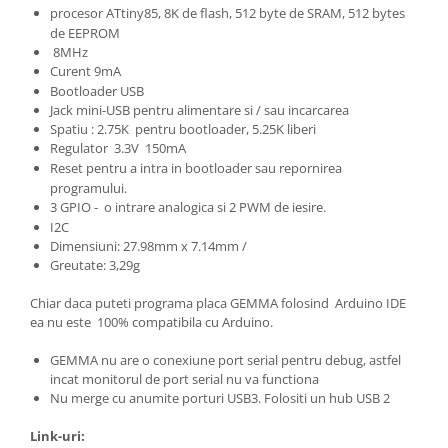
procesor ATtiny85, 8K de flash, 512 byte de SRAM, 512 bytes
de EEPROM
8MHz
Curent 9mA
Bootloader USB
Jack mini-USB pentru alimentare si / sau incarcarea
Spatiu : 2.75K pentru bootloader, 5.25K liberi
Regulator 3.3V 150mA
Reset pentru a intra in bootloader sau repornirea
programului.
3 GPIO - o intrare analogica si 2 PWM de iesire.
I2C
Dimensiuni: 27.98mm x 7.14mm /
Greutate: 3,29g
Chiar daca puteti programa placa GEMMA folosind Arduino IDE
ea nu este 100% compatibila cu Arduino.
GEMMA nu are o conexiune port serial pentru debug, astfel
incat monitorul de port serial nu va functiona
Nu merge cu anumite porturi USB3. Folositi un hub USB 2
Link-uri: