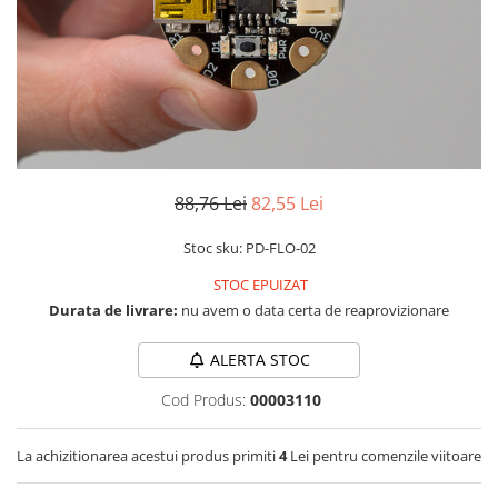
RS-232
Micro:bit
PIR
Motor 25D
Motor 37D
RS-485
Nvidia
Radar
Motoreductor plastic
RTC
Olinuxino
Sonar
Stepper
Telecomenzi
Photon
Sunet
Sub-Micro
PIC
Tensiune
Tamiya
Platforme de dezvoltare
Termocuple
Roti si Senile
88,76 Lei
82,55 Lei
Python
Video
Rulmenti
Stoc sku: PD-FLO-02
Teensy
Vreme
Sasiu
STOC EPUIZAT
Thing
Servomotoare
Durata de livrare:
nu avem o data certa de reaprovizionare
TI
Suruburi, Piulite, Conectare
ALERTA STOC
Cod Produs:
00003110
La achizitionarea acestui produs primiti
4
Lei pentru comenzile viitoare