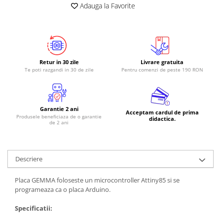
Adauga la Favorite
Retur in 30 zile
Livrare gratuita
Te poti razgandi in 30 de zile
Pentru comenzi de peste 190 RON
Garantie 2 ani
Acceptam cardul de prima
Produsele beneficiaza de o garantie
didactica.
de 2 ani
Descriere
Placa GEMMA foloseste un microcontroller Attiny85 si se
programeaza ca o placa Arduino.
Specificatii: