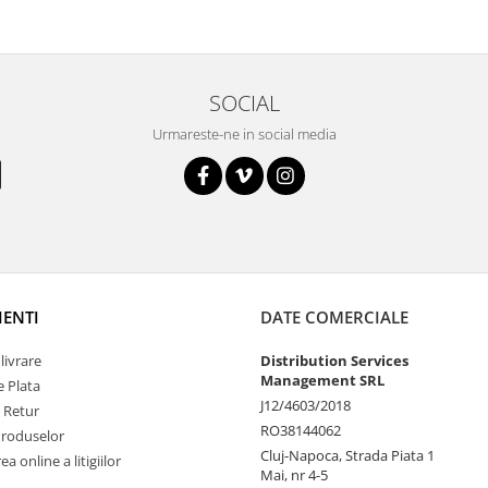
SOCIAL
Urmareste-ne in social media
IENTI
DATE COMERCIALE
livrare
Distribution Services
Management SRL
 Plata
J12/4603/2018
e Retur
RO38144062
Produselor
Cluj-Napoca, Strada Piata 1
a online a litigiilor
Mai, nr 4-5