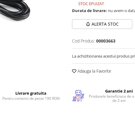
STOC EPUIZAT
Durata de livrare:
nu avem o data
ALERTA STOC
Cod Produs:
00003663
La achizitionarea acestui produs pr
Adauga la Favorite
Garantie 2 ani
Livrare gratuita
Produsele beneficiaza de o
Pentru comenzi de peste 190 RON
de 2 ani