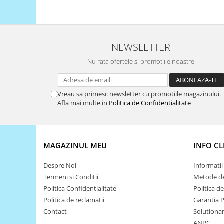
Filamente Speciale
Prusa I3 DIY Kit
Carti
NEWSLETTER
Pentru Incepatori
Kituri incepatori Arduino
Nu rata ofertele si promotiile noastre
Pentru Incepatori
Micro:bit
Vreau sa primesc newsletter cu promotiile magazinului.
Afla mai multe in
Politica de Confidentialitate
Junior Robotics
Carti
Junior Robotics
MAGAZINUL MEU
INFO CL
Lego Education
STEM Education
Despre Noi
Informatii 
Termeni si Conditii
Metode de
Ugears
Politica Confidentialitate
Politica d
Kit Fun
Politica de reclamatii
Garantia 
Kit Roboti
Contact
Solutionare
Cadouri
ANPC