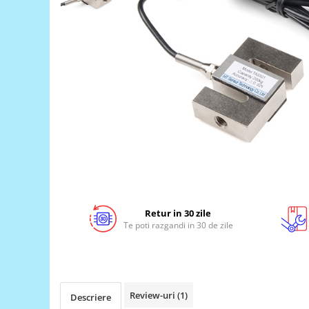
LCD
Module
Adaptoare si convertoare
ADC
Audio
CAN
Convertor nivel logic
Convertor USB la serial
Datalogger
LCD
Retur in 30 zile
Module
Te poti razgandi in 30 de zile
Multiplexor
Radio
Releu
Review-uri
(1)
Descriere
RS-232