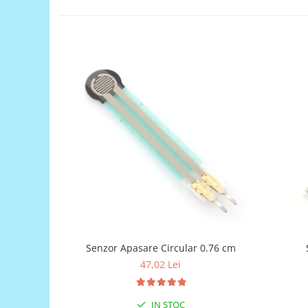
Generale
LED
Microcontrollere AVR
PCB - Placute Circuit
Rezistoare
Creion 3D 3Doodler
Imprimante 3D
Imprimante 3D
3Doodler
Componente
Componente
Componente E3D
Filament Premium ABS 1.75 mm
Senzor Apasare Circular 0.76 cm
47,02 Lei
Filament Premium ABS 3 mm
Filament Premium PLA 1.75 mm
IN STOC