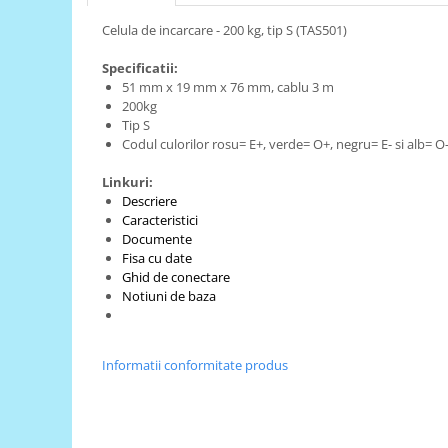
RS-485
Celula de incarcare - 200 kg, tip S (TAS501)
RTC
Specificatii:
51 mm x 19 mm x 76 mm, cablu 3 m
Telecomenzi
200kg
Accesorii
Tip S
Codul culorilor
rosu= E+, verde= O+, negru= E- si alb= O
Accesorii
Antene
Linkuri:
Descriere
Breadboard
Caracteristici
Documente
Cabluri
Fisa cu date
Conectori
Ghid de conectare
Notiuni de baza
Cutii
Sticker
Componente
Informatii conformitate produs
Butoane, Tastaturi
Condensatoare