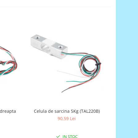
 dreapta
Celula de sarcina 5Kg (TAL220B)
Modul se
90,59 Lei
IN STOC