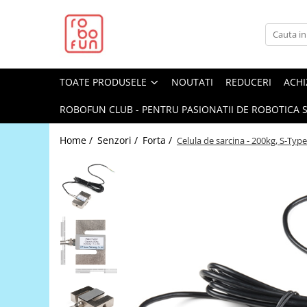
Toate Produsele
Arduino Original
TOATE PRODUSELE
NOUTATI
REDUCERI
ACHI
Arduino Compatibil
Raspberry PI
ROBOFUN CLUB - PENTRU PASIONATII DE ROBOTICA S
Raspberry PI
Home /
Senzori /
Forta /
Celula de sarcina - 200kg, S-Typ
Alimentare
Racire
Hat
Accesorii
Audio
Cabluri si Conectori
Camera
Cutii