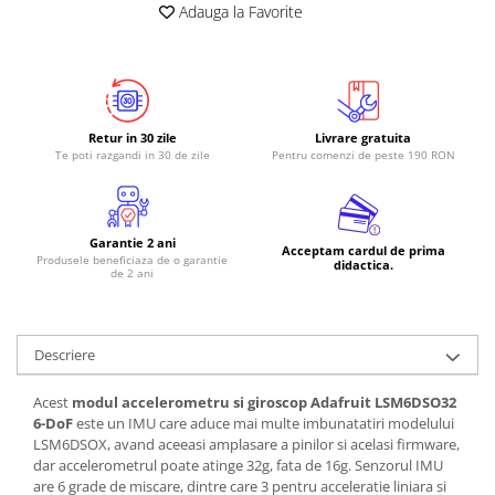
Adauga la Favorite
Retur in 30 zile
Livrare gratuita
Te poti razgandi in 30 de zile
Pentru comenzi de peste 190 RON
Garantie 2 ani
Acceptam cardul de prima
Produsele beneficiaza de o garantie
didactica.
de 2 ani
Descriere
Acest
modul accelerometru si giroscop Adafruit LSM6DSO32
6-DoF
este un IMU care aduce mai multe imbunatatiri modelului
LSM6DSOX, avand aceeasi amplasare a pinilor si acelasi firmware,
dar accelerometrul poate atinge 32g, fata de 16g. Senzorul IMU
are 6 grade de miscare, dintre care 3 pentru acceleratie liniara si