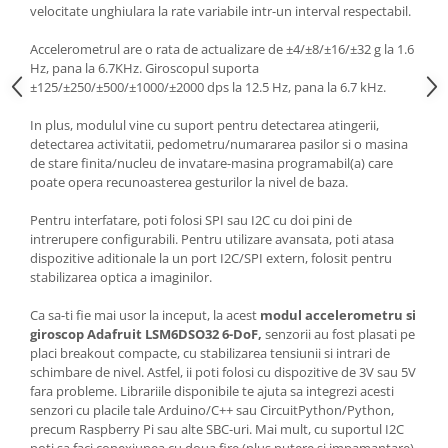
velocitate unghiulara la rate variabile intr-un interval respectabil.
Accelerometrul are o rata de actualizare de ±4/±8/±16/±32 g la 1.6
Hz, pana la 6.7KHz. Giroscopul suporta
±125/±250/±500/±1000/±2000 dps la 12.5 Hz, pana la 6.7 kHz.
In plus, modulul vine cu suport pentru detectarea atingerii,
detectarea activitatii, pedometru/numararea pasilor si o masina
de stare finita/nucleu de invatare-masina programabil(a) care
poate opera recunoasterea gesturilor la nivel de baza.
Pentru interfatare, poti folosi SPI sau I2C cu doi pini de
intrerupere configurabili. Pentru utilizare avansata, poti atasa
dispozitive aditionale la un port I2C/SPI extern, folosit pentru
stabilizarea optica a imaginilor.
Ca sa-ti fie mai usor la inceput, la acest
modul accelerometru si
giroscop Adafruit LSM6DSO32 6-DoF,
senzorii au fost plasati pe
placi breakout compacte, cu stabilizarea tensiunii si intrari de
schimbare de nivel. Astfel, ii poti folosi cu dispozitive de 3V sau 5V
fara probleme. Librariile disponibile te ajuta sa integrezi acesti
senzori cu placile tale Arduino/C++ sau CircuitPython/Python,
precum Raspberry Pi sau alte SBC-uri. Mai mult, cu suportul I2C
poti sa faci conexiunea cu doua fire (plus putere si impamantare).