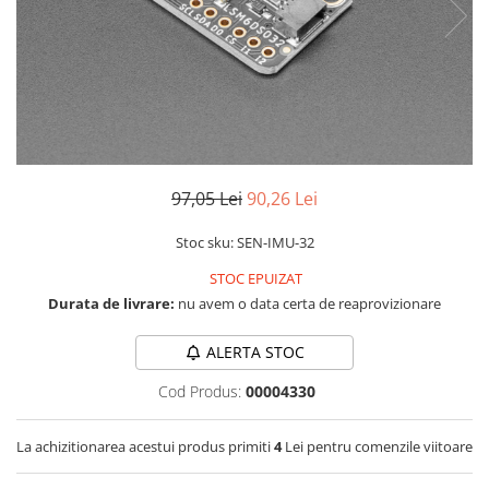
RS-232
Micro:bit
PIR
Motor 25D
Motor 37D
RS-485
Nvidia
Radar
Motoreductor plastic
RTC
Olinuxino
Sonar
Stepper
Telecomenzi
Photon
Sunet
Sub-Micro
PIC
Tensiune
Tamiya
Platforme de dezvoltare
Termocuple
Roti si Senile
97,05 Lei
90,26 Lei
Python
Video
Rulmenti
Stoc sku: SEN-IMU-32
Teensy
Vreme
Sasiu
STOC EPUIZAT
Thing
Servomotoare
Durata de livrare:
nu avem o data certa de reaprovizionare
TI
Suruburi, Piulite, Conectare
ALERTA STOC
Cod Produs:
00004330
La achizitionarea acestui produs primiti
4
Lei pentru comenzile viitoare