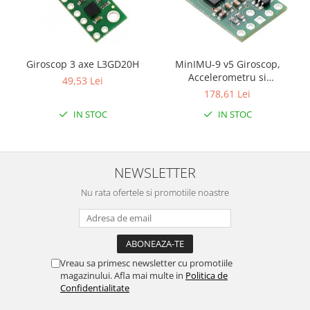
Giroscop 3 axe L3GD20H
MinIMU-9 v5 Giroscop,
Accelerometru si
49,53 Lei
Magnetometru (LSM6DS33,
178,61 Lei
LIS3MDL )
IN STOC
IN STOC
NEWSLETTER
Nu rata ofertele si promotiile noastre
Vreau sa primesc newsletter cu promotiile
magazinului. Afla mai multe in
Politica de
Confidentialitate