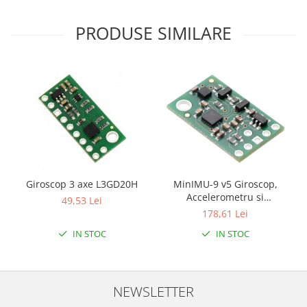
Encoder
Mecanice
PRODUSE SIMILARE
Motoare
Micro Metal
Motoare
Motor 25D
Motor 37D
Motoreductor plastic
Stepper
Sub-Micro
Giroscop 3 axe L3GD20H
MinIMU-9 v5 Giroscop,
Tamiya
Accelerometru si
49,53 Lei
Roti si Senile
Magnetometru (LSM6DS33,
178,61 Lei
LIS3MDL )
Rulmenti
IN STOC
IN STOC
Sasiu
Servomotoare
NEWSLETTER
Suruburi, Piulite, Conectare