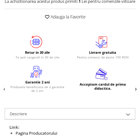
La achizitionarea acestui produs primiti
1
Lei pentru comenzile viitoare
Adauga la Favorite
Retur in 30 zile
Livrare gratuita
Te poti razgandi in 30 de zile
Pentru comenzi de peste 190 RON
Garantie 2 ani
Acceptam cardul de prima
Produsele beneficiaza de o garantie
didactica.
de 2 ani
Descriere
Link:
Pagina Producatorului