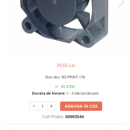
RS-232
Micro:bit
PIR
Motor 25D
Motor 37D
RS-485
Nvidia
Radar
Motoreductor plastic
RTC
Olinuxino
Sonar
Stepper
Telecomenzi
Photon
Sunet
Sub-Micro
PIC
Tensiune
Tamiya
Platforme de dezvoltare
Termocuple
Roti si Senile
Python
Video
Rulmenti
39,66 Lei
Teensy
Vreme
Sasiu
Stoc sku: 3D-PRINT-176
Thing
Servomotoare
IN STOC
TI
Suruburi, Piulite, Conectare
Durata de livrare:
1 - 3 zile lucratoare
ADAUGA IN COS
Cod Produs:
00003544