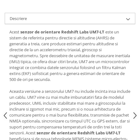
Descriere
Acest
senzor de orientare Redshift Labs UM7-LT
este un
sistem de referinta pentru directie si altitudine (AHRS) de
generatia a treia, care produce estimari pentru altitudine si
directie de la un accelerometru triaxial, giroscop si
magnetometru. Spre deosebire de unitatea de masurare inertiala
(IMU) tipica, ce ofera doar citiri brute, UM7 are un microcontrolor
integrat ce combina datele senzorului folosind un filtru Kalman
extins (EKF) sofisticat pentru a genera estimari de orientare de
500 de ori pe secunda.
Aceasta versiune a senzorului UM7 nu include incinta insa include
un cablu. UM7 vine cu mai multe imbunatatiri fata de modelul
predecesor, UM6, inclusiv stabilitate mai mare a giroscopului la
inclinare si zgomot mai mic, precum si o noua arhitectura de
comunicare pentru o mai buna flexibilitate, transmisie de pachet
NMEA optionala, sincronizare cu timpul UTC cu GPS extern, dar si
suport pentru compensarea temperaturii de ordin trei la toti
senzorii. Acest
senzor de orientare Redshift Labs UM7-LT
beneficiaza si de noua tehnologie MEMS (sisteme micro-electro-