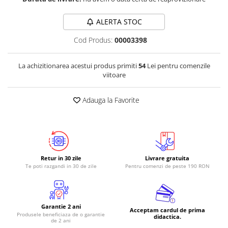
ALERTA STOC
Cod Produs:
00003398
La achizitionarea acestui produs primiti
54
Lei pentru comenzile
viitoare
Adauga la Favorite
Retur in 30 zile
Livrare gratuita
Te poti razgandi in 30 de zile
Pentru comenzi de peste 190 RON
Garantie 2 ani
Acceptam cardul de prima
Produsele beneficiaza de o garantie
didactica.
de 2 ani