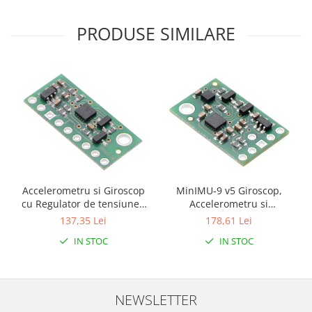
PRODUSE SIMILARE
MinIMU-9 v5 Giroscop,
Accelerometru si Giroscop
Accelerometru si
cu Regulator de tensiune -
Magnetometru (LSM6DS33,
LSM6DS33 3D
178,61 Lei
137,35 Lei
LIS3MDL )
IN STOC
IN STOC
NEWSLETTER