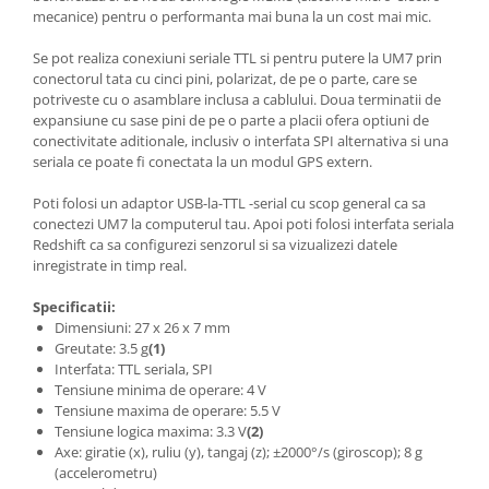
mecanice) pentru o performanta mai buna la un cost mai mic.
Se pot realiza conexiuni seriale TTL si pentru putere la UM7 prin
conectorul tata cu cinci pini, polarizat, de pe o parte, care se
potriveste cu o asamblare inclusa a cablului. Doua terminatii de
expansiune cu sase pini de pe o parte a placii ofera optiuni de
conectivitate aditionale, inclusiv o interfata SPI alternativa si una
seriala ce poate fi conectata la un modul GPS extern.
Poti folosi un adaptor USB-la-TTL -serial cu scop general ca sa
conectezi UM7 la computerul tau. Apoi poti folosi interfata seriala
Redshift ca sa configurezi senzorul si sa vizualizezi datele
inregistrate in timp real.
Specificatii:
Dimensiuni: 27 x 26 x 7 mm
Greutate: 3.5 g
(1)
Interfata: TTL seriala, SPI
Tensiune minima de operare: 4 V
Tensiune maxima de operare: 5.5 V
Tensiune logica maxima: 3.3 V
(2)
Axe: giratie (x), ruliu (y), tangaj (z); ±2000°/s (giroscop); 8 g
(accelerometru)