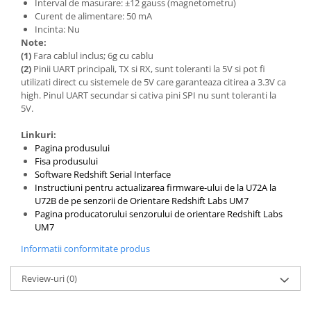
Interval de masurare: ±12 gauss (magnetometru)
Curent de alimentare: 50 mA
Incinta: Nu
Note:
(1)
Fara cablul inclus; 6g cu cablu
(2)
Pinii UART principali, TX si RX, sunt toleranti la 5V si pot fi
utilizati direct cu sistemele de 5V care garanteaza citirea a 3.3V ca
high. Pinul UART secundar si cativa pini SPI nu sunt toleranti la
5V.
Linkuri:
Pagina produsului
Fisa produsului
Software Redshift Serial Interface
Instructiuni pentru actualizarea firmware-ului de la U72A la
U72B de pe senzorii de Orientare Redshift Labs UM7
Pagina producatorului senzorului de orientare Redshift Labs
UM7
Informatii conformitate produs
Review-uri
(0)