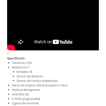
>
Specificatii:
Tensiune: 2.8V
Modul 3-in-1
Emitator IR
Senzor de distanta
Senzor de lumina ambientala
Gama de masura absoluta pana la 10cm
Gesture Recognition
Interfata I2C
2 GPIO programabili
2 gauri de montare