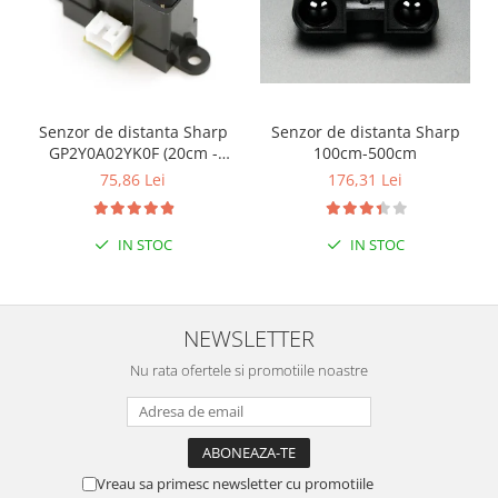
Senzor de distanta Sharp
Senzor de distanta Sharp
GP2Y0A02YK0F (20cm -
100cm-500cm
150cm)
75,86 Lei
176,31 Lei
IN STOC
IN STOC
NEWSLETTER
Nu rata ofertele si promotiile noastre
Vreau sa primesc newsletter cu promotiile