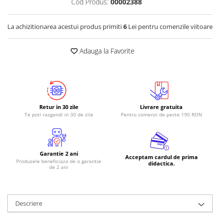
Cod Produs:
00002388
La achizitionarea acestui produs primiti
6
Lei pentru comenzile viitoare
Adauga la Favorite
Retur in 30 zile
Livrare gratuita
Te poti razgandi in 30 de zile
Pentru comenzi de peste 190 RON
Garantie 2 ani
Acceptam cardul de prima
Produsele beneficiaza de o garantie
didactica.
de 2 ani
Descriere