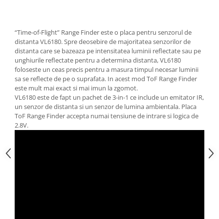
“Time-of-Flight” Range Finder este o placa pentru senzorul de
distanta VL6180. Spre deosebire de majoritatea senzorilor de
distanta care se bazeaza pe intensitatea luminii reflectate sau pe
unghiurile reflectate pentru a determina distanta, VL6180
foloseste un ceas precis pentru a masura timpul necesar luminii
sa se reflecte de pe o suprafata. In acest mod ToF Range Finder
este mult mai exact si mai imun la zgomot.
VL6180 este de fapt un pachet de 3-in-1 ce include un emitator IR,
un senzor de distanta si un senzor de lumina ambientala. Placa
ToF Range Finder accepta numai tensiune de intrare si logica de
2.8V.