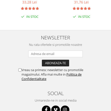
limba romana
33,28 Lei
31,76 Lei
Puzzle mecanic Ugears
Organizator de chei Wunderkey
IN STOC
IN STOC
Constructor foto Mozabrick &
Qbrix
Puzzle lemn Cluebox
NEWSLETTER
Jocuri de societate
Nu rata ofertele si promotiile noastre
Mecanice
3D Printer & CNC
Actuator
Vreau sa primesc newsletter cu promotiile
Altele
magazinului. Afla mai multe in
Politica de
Driver
Confidentialitate
Altele
DC
SOCIAL
Servo
Urmareste-ne in social media
Stepper