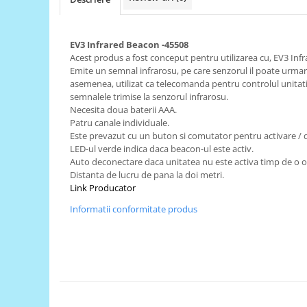
RS-485
RTC
EV3 Infrared Beacon -45508
Acest produs a fost conceput pentru utilizarea cu, EV3 Infr
Telecomenzi
Emite un semnal infrarosu, pe care senzorul il poate urmari
Accesorii
asemenea, utilizat ca telecomanda pentru controlul unitatii
semnalele trimise la senzorul infrarosu.
Accesorii
Necesita doua baterii AAA.
Antene
Patru canale individuale.
Este prevazut cu un buton si comutator pentru activare / 
Breadboard
LED-ul verde indica daca beacon-ul este activ.
Auto deconectare daca unitatea nu este activa timp de o o
Cabluri
Distanta de lucru de pana la doi metri.
Conectori
Link Producator
Cutii
Informatii conformitate produs
Sticker
Componente
Butoane, Tastaturi
Condensatoare