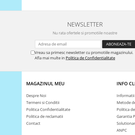
Filamente Speciale
Prusa I3 DIY Kit
Carti
NEWSLETTER
Pentru Incepatori
Nu rata ofertele si promotiile noastre
Kituri incepatori Arduino
Pentru Incepatori
Vreau sa primesc newsletter cu promotiile magazinului.
Micro:bit
Afla mai multe in
Politica de Confidentialitate
Junior Robotics
Carti
Junior Robotics
MAGAZINUL MEU
INFO CL
Lego Education
Despre Noi
Informatii 
STEM Education
Termeni si Conditii
Metode de
Ugears
Politica Confidentialitate
Politica d
Politica de reclamatii
Garantia 
Kit Fun
Contact
Solutionare
Kit Roboti
ANPC
Cadouri