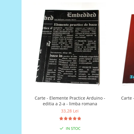
Generale
LED
Microcontrollere AVR
PCB - Placute Circuit
Rezistoare
Creion 3D 3Doodler
Imprimante 3D
Imprimante 3D
3Doodler
Componente
Componente
Carte - Elemente Practice Arduino -
Carte 
Componente E3D
editia a 2-a - limba romana
Filament Premium ABS 1.75 mm
33,28 Lei
Filament Premium ABS 3 mm
Filament Premium PLA 1.75 mm
IN STOC