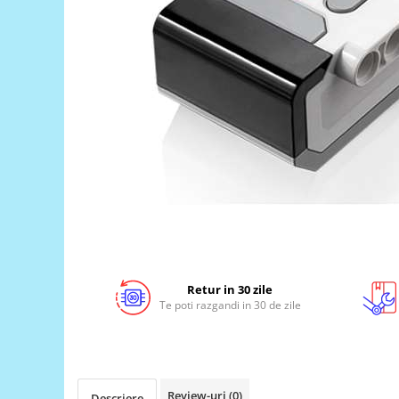
LCD
Module
Adaptoare si convertoare
ADC
Audio
CAN
Convertor nivel logic
Convertor USB la serial
Datalogger
LCD
Module
Retur in 30 zile
Te poti razgandi in 30 de zile
Multiplexor
Radio
Releu
Review-uri
(0)
RS-232
Descriere