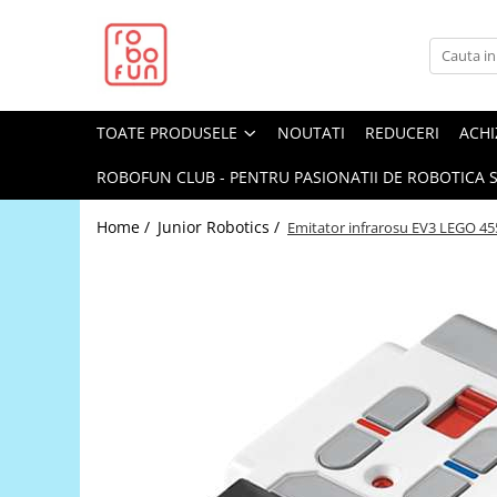
Toate Produsele
Arduino Original
TOATE PRODUSELE
NOUTATI
REDUCERI
ACHI
Arduino Compatibil
Raspberry PI
ROBOFUN CLUB - PENTRU PASIONATII DE ROBOTICA S
Raspberry PI
Home /
Junior Robotics /
Emitator infrarosu EV3 LEGO 4
Alimentare
Racire
Hat
Accesorii
Audio
Cabluri si Conectori
Camera
Cutii