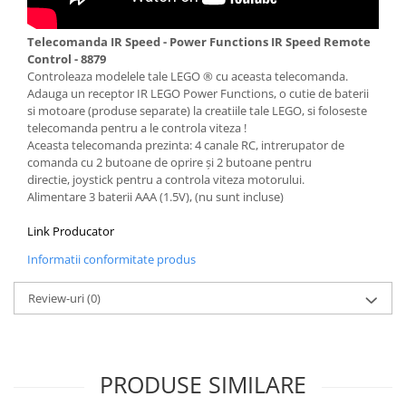
Filamente Speciale
Prusa I3 DIY Kit
Telecomanda IR Speed - Power Functions IR Speed Remote
Carti
Control - 8879
Controleaza modelele tale LEGO ® cu aceasta telecomanda.
Pentru Incepatori
Adauga un receptor IR LEGO Power Functions, o cutie de baterii
Kituri incepatori Arduino
si motoare (produse separate) la creatiile tale LEGO, si foloseste
telecomanda pentru a le controla viteza !
Pentru Incepatori
Aceasta telecomanda prezinta: 4 canale RC, intrerupator de
Micro:bit
comanda cu 2 butoane de oprire şi 2 butoane pentru
directie, joystick pentru a controla viteza motorului.
Junior Robotics
Alimentare 3 baterii AAA (1.5V), (nu sunt incluse)
Carti
Link Producator
Junior Robotics
Informatii conformitate produs
Lego Education
STEM Education
Review-uri
(0)
Ugears
Kit Fun
Kit Roboti
PRODUSE SIMILARE
Cadouri