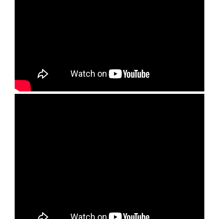
Generale
LED
Microcontrollere AVR
PCB - Placute Circuit
Rezistoare
Creion 3D 3Doodler
Imprimante 3D
Imprimante 3D
3Doodler
Componente
Componente
Componente E3D
Filament Premium ABS 1.75 mm
Filament Premium ABS 3 mm
Filament Premium PLA 1.75 mm