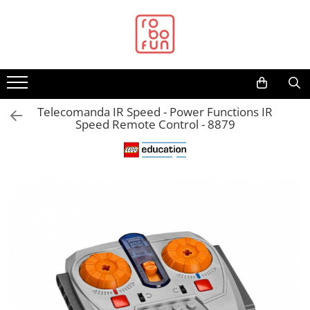
Toate Produsele
Arduino Original
Arduino Compatibil
Raspberry PI
Telecomanda IR Speed - Power Functions IR
Speed Remote Control - 8879
Raspberry PI
Alimentare
Racire
Hat
Accesorii
Audio
Cabluri si Conectori
Camera
Cutii