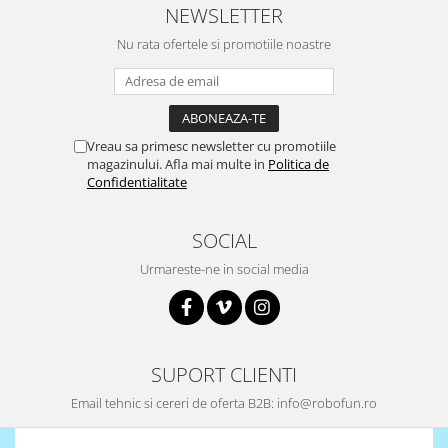
Encoder
NEWSLETTER
Mecanice
Nu rata ofertele si promotiile noastre
Motoare
Micro Metal
Motoare
Motor 25D
Vreau sa primesc newsletter cu promotiile
magazinului. Afla mai multe in
Politica de
Motor 37D
Confidentialitate
Motoreductor plastic
Stepper
SOCIAL
Sub-Micro
Urmareste-ne in social media
Tamiya
Roti si Senile
Rulmenti
Sasiu
SUPORT CLIENTI
Servomotoare
Email tehnic si cereri de oferta B2B: info@robofun.ro
Suruburi, Piulite, Conectare