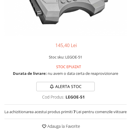
LCD
Module
Adaptoare si convertoare
ADC
Audio
145,40 Lei
CAN
Stoc sku: LEGOE-51
Convertor nivel logic
STOC EPUIZAT
Convertor USB la serial
Durata de livrare:
nu avem o data certa de reaprovizionare
Datalogger
LCD
ALERTA STOC
Module
Cod Produs:
LEGOE-51
Multiplexor
La achizitionarea acestui produs primiti
7
Lei pentru comenzile viitoare
Radio
Releu
Adauga la Favorite
RS-232