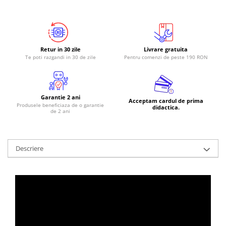
RS-485
RTC
Telecomenzi
Retur in 30 zile
Livrare gratuita
Te poti razgandi in 30 de zile
Pentru comenzi de peste 190 RON
Accesorii
Accesorii
Antene
Garantie 2 ani
Acceptam cardul de prima
Breadboard
Produsele beneficiaza de o garantie
didactica.
de 2 ani
Cabluri
Conectori
Descriere
Cutii
Sticker
Componente
Butoane, Tastaturi
Condensatoare