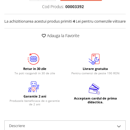
Cod Produs:
00003392
RS-485
RTC
La achizitionarea acestui produs primiti
4
Lei pentru comenzile viitoare
Telecomenzi
Accesorii
Adauga la Favorite
Accesorii
Antene
Breadboard
Retur in 30 zile
Livrare gratuita
Cabluri
Te poti razgandi in 30 de zile
Pentru comenzi de peste 190 RON
Conectori
Cutii
Garantie 2 ani
Sticker
Acceptam cardul de prima
Produsele beneficiaza de o garantie
didactica.
de 2 ani
Componente
Butoane, Tastaturi
Condensatoare
Descriere