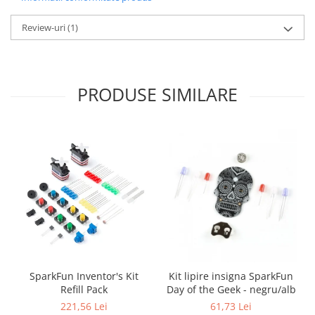
Puzzle mecanic Ugears
Review-uri
(1)
Organizator de chei Wunderkey
Constructor foto Mozabrick &
Qbrix
PRODUSE SIMILARE
Puzzle lemn Cluebox
Jocuri de societate
Mecanice
3D Printer & CNC
Actuator
Altele
Driver
Altele
DC
SparkFun Inventor's Kit
Kit lipire insigna SparkFun
Servo
Refill Pack
Day of the Geek - negru/alb
Stepper
221,56 Lei
61,73 Lei