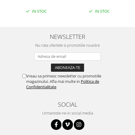
Encoder
Mecanice
IN STOC
IN STOC
Motoare
Micro Metal
NEWSLETTER
Motoare
Motor 25D
Nu rata ofertele si promotiile noastre
Motor 37D
Motoreductor plastic
Stepper
Sub-Micro
Vreau sa primesc newsletter cu promotiile
magazinului. Afla mai multe in
Politica de
Tamiya
Confidentialitate
Roti si Senile
Rulmenti
SOCIAL
Sasiu
Urmareste-ne in social media
Servomotoare
Suruburi, Piulite, Conectare