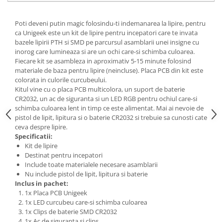
Generale
LED
Poti deveni putin magic folosindu-ti indemanarea la lipire, pentru
ca Unigeek este un kit de lipire pentru incepatori care te invata
Microcontrollere AVR
bazele lipirii PTH si SMD pe parcursul asamblarii unei insigne cu
PCB - Placute Circuit
inorog care lumineaza si are un ochi care-si schimba culoarea.
Fiecare kit se asambleza in aproximativ 5-15 minute folosind
Rezistoare
materiale de baza pentru lipire (neincluse). Placa PCB din kit este
Creion 3D 3Doodler
colorata in culorile curcubeului.
Kitul vine cu o placa PCB multicolora, un suport de baterie
Imprimante 3D
CR2032, un ac de siguranta si un LED RGB pentru ochiul care-si
Imprimante 3D
schimba culoarea lent in timp ce este alimentat. Mai ai nevoie de
pistol de lipit, lipitura si o baterie CR2032 si trebuie sa cunosti cate
3Doodler
ceva despre lipire.
Componente
Specificatii:
Kit de lipire
Componente
Destinat pentru incepatori
Componente E3D
Include toate materialele necesare asamblarii
Nu include pistol de lipit, lipitura si baterie
Filament Premium ABS 1.75 mm
Inclus in pachet:
Filament Premium ABS 3 mm
1x Placa PCB Unigeek
1x LED curcubeu care-si schimba culoarea
Filament Premium PLA 1.75 mm
1x Clips de baterie SMD CR2032
1x Ac de siguranta si clips