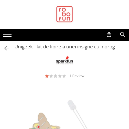
Toate Produsele
Arduino Original
Arduino Compatibil
Raspberry PI
Unigeek - kit de lipire a unei insigne cu inorog
Raspberry PI
Alimentare
Racire
1 Review
Hat
Accesorii
Audio
Cabluri si Conectori
Camera
Cutii