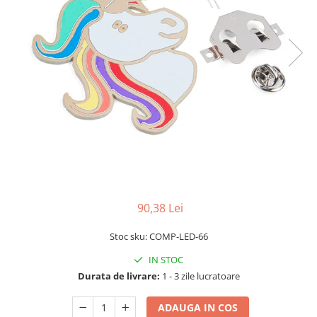
LCD
Module
Adaptoare si convertoare
ADC
Audio
CAN
Convertor nivel logic
Convertor USB la serial
Datalogger
LCD
90,38 Lei
Module
Stoc sku: COMP-LED-66
Multiplexor
IN STOC
Radio
Durata de livrare:
1 - 3 zile lucratoare
Releu
ADAUGA IN COS
RS-232