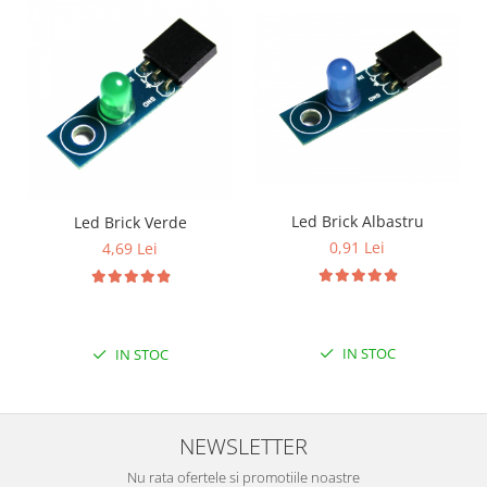
Puzzle mecanic Ugears
Organizator de chei Wunderkey
Constructor foto Mozabrick &
Qbrix
Puzzle lemn Cluebox
Jocuri de societate
Mecanice
Led Brick Albastru
Led Brick Verde
3D Printer & CNC
0,91 Lei
4,69 Lei
Actuator
Altele
Driver
IN STOC
IN STOC
Altele
DC
Servo
NEWSLETTER
Stepper
Nu rata ofertele si promotiile noastre