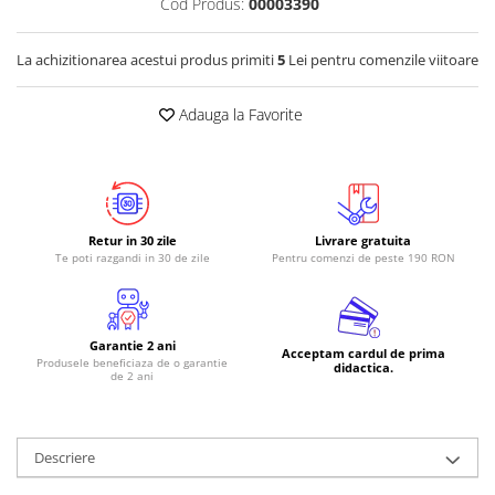
Cod Produs:
00003390
RS-485
La achizitionarea acestui produs primiti
5
Lei pentru comenzile viitoare
RTC
Telecomenzi
Adauga la Favorite
Accesorii
Accesorii
Antene
Breadboard
Retur in 30 zile
Livrare gratuita
Te poti razgandi in 30 de zile
Pentru comenzi de peste 190 RON
Cabluri
Conectori
Cutii
Garantie 2 ani
Acceptam cardul de prima
Produsele beneficiaza de o garantie
Sticker
didactica.
de 2 ani
Componente
Butoane, Tastaturi
Descriere
Condensatoare