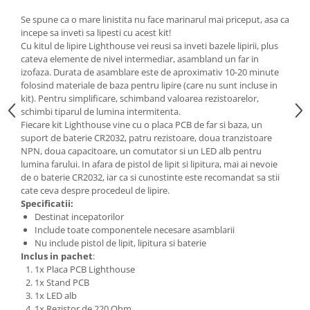
Generale
Se spune ca o mare linistita nu face marinarul mai priceput, asa ca
LED
incepe sa inveti sa lipesti cu acest kit!
Cu kitul de lipire Lighthouse vei reusi sa inveti bazele lipirii, plus
Microcontrollere AVR
cateva elemente de nivel intermediar, asambland un far in
PCB - Placute Circuit
izofaza. Durata de asamblare este de aproximativ 10-20 minute
folosind materiale de baza pentru lipire (care nu sunt incluse in
Rezistoare
kit). Pentru simplificare, schimband valoarea rezistoarelor,
Creion 3D 3Doodler
schimbi tiparul de lumina intermitenta.
Fiecare kit Lighthouse vine cu o placa PCB de far si baza, un
Imprimante 3D
suport de baterie CR2032, patru rezistoare, doua tranzistoare
Imprimante 3D
NPN, doua capacitoare, un comutator si un LED alb pentru
lumina farului. In afara de pistol de lipit si lipitura, mai ai nevoie
3Doodler
de o baterie CR2032, iar ca si cunostinte este recomandat sa stii
Componente
cate ceva despre procedeul de lipire.
Specificatii:
Componente
Destinat incepatorilor
Componente E3D
Include toate componentele necesare asamblarii
Nu include pistol de lipit, lipitura si baterie
Filament Premium ABS 1.75 mm
Inclus in pachet
:
Filament Premium ABS 3 mm
1x Placa PCB Lighthouse
1x Stand PCB
Filament Premium PLA 1.75 mm
1x LED alb
1x Rezistor de 220 Ohm