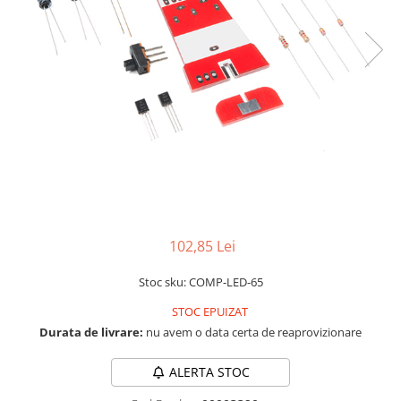
LCD
Module
Adaptoare si convertoare
ADC
Audio
CAN
Convertor nivel logic
Convertor USB la serial
Datalogger
102,85 Lei
LCD
Stoc sku: COMP-LED-65
Module
STOC EPUIZAT
Multiplexor
Durata de livrare:
nu avem o data certa de reaprovizionare
Radio
Releu
ALERTA STOC
RS-232