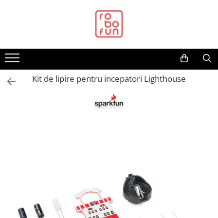
Toate Produsele
Arduino Original
Arduino Compatibil
Raspberry PI
Kit de lipire pentru incepatori Lighthouse
Raspberry PI
Alimentare
Racire
Hat
Accesorii
Audio
Cabluri si Conectori
Camera
Cutii