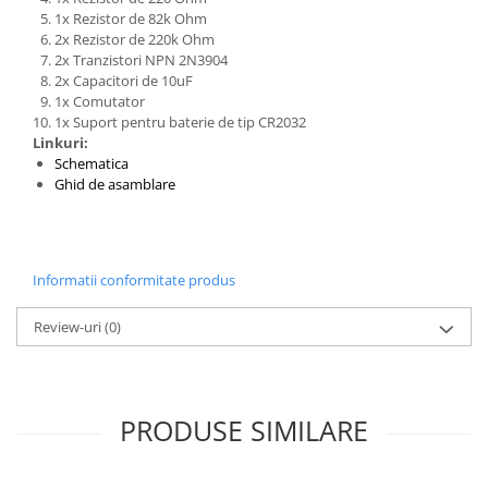
Filamente Speciale
1x Rezistor de 82k Ohm
Prusa I3 DIY Kit
2x Rezistor de 220k Ohm
2x Tranzistori NPN 2N3904
Carti
2x Capacitori de 10uF
Pentru Incepatori
1x Comutator
1x Suport pentru baterie de tip CR2032
Kituri incepatori Arduino
Linkuri:
Pentru Incepatori
Schematica
Ghid de asamblare
Micro:bit
Junior Robotics
Carti
Informatii conformitate produs
Junior Robotics
Lego Education
Review-uri
(0)
STEM Education
Ugears
PRODUSE SIMILARE
Kit Fun
Kit Roboti
Cadouri