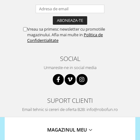
Encoder
Mecanice
Motoare
Vreau sa primesc newsletter cu promotiile
Micro Metal
magazinului. Afla mai multe in
Politica de
Motoare
Confidentialitate
Motor 25D
Motor 37D
SOCIAL
Motoreductor plastic
Urmareste-ne in social media
Stepper
Sub-Micro
Tamiya
Roti si Senile
SUPORT CLIENTI
Rulmenti
Email tehnic si cereri de oferta B2B: info@robofun.ro
Sasiu
Servomotoare
MAGAZINUL MEU
Suruburi, Piulite, Conectare