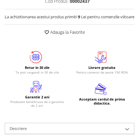
Cod Produs:
00002437
RS-485
La achizitionarea acestui produs primiti
9
Lei pentru comenzile viitoare
RTC
Telecomenzi
Adauga la Favorite
Accesorii
Accesorii
Antene
Breadboard
Retur in 30 zile
Livrare gratuita
Te poti razgandi in 30 de zile
Pentru comenzi de peste 190 RON
Cabluri
Conectori
Cutii
Garantie 2 ani
Acceptam cardul de prima
Produsele beneficiaza de o garantie
Sticker
didactica.
de 2 ani
Componente
Butoane, Tastaturi
Descriere
Condensatoare