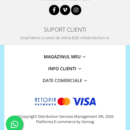
Platforme de dezvoltare
Arduino
Raspberry
SUPORT CLIENTI
.NET
Android
Email tehnic si cereri de oferta B2B: info@robofun.ro
ARM
AVR
MAGAZINUL MEU
Espruino
INFO CLIENTI
Feather
DATE COMERCIALE
Flora
FPGA
Intel
Latte Panda
©Copyright Distribution Services Management SRL 2026
Micro:bit
Platforma E-commerce by Gomag
Nvidia