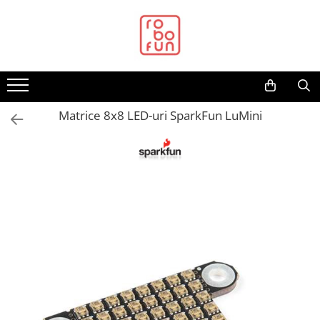
Toate Produsele
Arduino Original
Arduino Compatibil
Raspberry PI
Matrice 8x8 LED-uri SparkFun LuMini
Raspberry PI
Alimentare
Racire
Hat
Accesorii
Audio
Cabluri si Conectori
Camera
Cutii