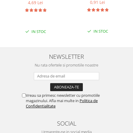
Encoder
0,91 Lei
4,69 Lei
Mecanice
Motoare
Micro Metal
IN STOC
IN STOC
Motoare
Motor 25D
Motor 37D
NEWSLETTER
Motoreductor plastic
Nu rata ofertele si promotiile noastre
Stepper
Sub-Micro
Tamiya
Roti si Senile
Vreau sa primesc newsletter cu promotiile
Rulmenti
magazinului. Afla mai multe in
Politica de
Confidentialitate
Sasiu
Servomotoare
SOCIAL
Suruburi, Piulite, Conectare
Urmareste-ne in social media