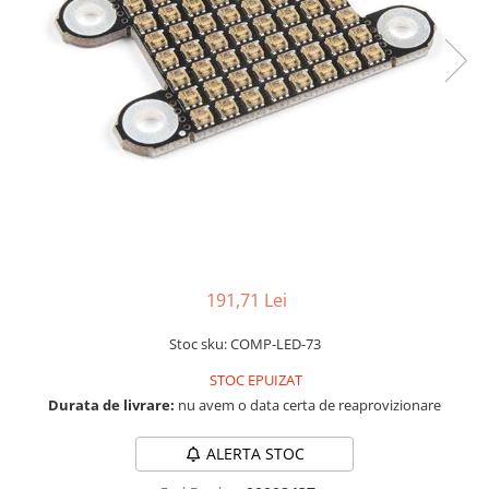
LCD
Module
Adaptoare si convertoare
ADC
Audio
CAN
Convertor nivel logic
Convertor USB la serial
Datalogger
191,71 Lei
LCD
Stoc sku: COMP-LED-73
Module
STOC EPUIZAT
Multiplexor
Durata de livrare:
nu avem o data certa de reaprovizionare
Radio
Releu
ALERTA STOC
RS-232