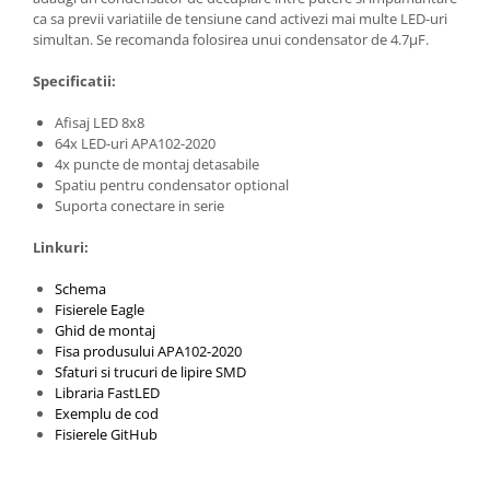
Filamente Speciale
ca sa previi variatiile de tensiune cand activezi mai multe LED-uri
Prusa I3 DIY Kit
simultan. Se recomanda folosirea unui condensator de 4.7µF.
Carti
Specificatii:
Pentru Incepatori
Afisaj LED 8x8
Kituri incepatori Arduino
64x LED-uri APA102-2020
Pentru Incepatori
4x puncte de montaj detasabile
Spatiu pentru condensator optional
Micro:bit
Suporta conectare in serie
Junior Robotics
Linkuri:
Carti
Schema
Junior Robotics
Fisierele Eagle
Lego Education
Ghid de montaj
Fisa produsului APA102-2020
STEM Education
Sfaturi si trucuri de lipire SMD
Ugears
Libraria FastLED
Exemplu de cod
Kit Fun
Fisierele GitHub
Kit Roboti
Cadouri