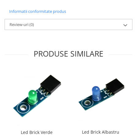
Puzzle mecanic Ugears
Informatii conformitate produs
Organizator de chei Wunderkey
Review-uri
(0)
Constructor foto Mozabrick &
Qbrix
Puzzle lemn Cluebox
Jocuri de societate
PRODUSE SIMILARE
Mecanice
3D Printer & CNC
Actuator
Altele
Driver
Altele
DC
Servo
Stepper
Led Brick Albastru
Led Brick Verde