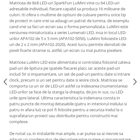
Generale
Matricea de 8x8 LED-uri SparkFun LuMini vine cu 64 LED-uri
adresabile individual, fiecare capabil sa produca 16 milioane de
LED
culori. Iti ofera o multime de optiuni de culoare pentru orice tip
de proiect in care vrei sa adaugi un patrat de lumina, de exemplu
Microcontrollere AVR
cand vrei sa faci un ecran sau o forma personalizata. LuMini este
PCB - Placute Circuit
versiunea miniaturizata a seriei Lumenati LED, insa in locul LED-
urilor APA102 de 5 x 5 mm (APA102-5050), LuMini foloseste LED-
Rezistoare
uri de 2 x 2 mm (APA102-2020). Acest lucru permite densitati de
Creion 3D 3Doodler
pixeli foarte stranse si, astfel, un ecran cu mai putina pixelare.
Imprimante 3D
Matricea LuMini LED este alimentata si controlata folosind cateva
Imprimante 3D
pad-uri de lipitura pe spatele fiecarei placi, iar aceste pad-uri
includ 5V si impamantare, un set de pad-uri pentru date si intrare
3Doodler
clock, precum si un set pentru date si iesire clock. Matricea se
Componente
comporta ca un sir de LED-uri astfel ca indexarea (numerotarea)
LED-urilor se face de la stanga la dreapta, de jos in sus, cu LED-
Componente
urile spre lateral. Ultima caracteristica la indemana consta in
Componente E3D
patru puncte de montaj detasabile (patru in interiorul inelului si
patru in afara lui) ce pot fi folosite pentru a securiza inelul la o
Filament Premium ABS 1.75 mm
suprafata/un proiect sau distribuite pentru constructii mai
Filament Premium ABS 3 mm
complexe.
Filament Premium PLA 1.75 mm
De notat ca, in instalarile mai ample, s-ar putea sa ai nevoie sa
adaugi un condensator de decuplare intre putere si impamantare