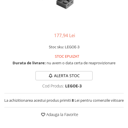
RS-232
Micro:bit
PIR
Motor 25D
Motor 37D
RS-485
Nvidia
Radar
Motoreductor plastic
RTC
Olinuxino
Sonar
Stepper
Telecomenzi
Photon
Sunet
177,94 Lei
Sub-Micro
PIC
Tensiune
Tamiya
Stoc sku: LEGOE-3
Platforme de dezvoltare
Termocuple
Roti si Senile
STOC EPUIZAT
Python
Video
Rulmenti
Durata de livrare:
nu avem o data certa de reaprovizionare
Teensy
Vreme
Sasiu
ALERTA STOC
Thing
Servomotoare
Cod Produs:
LEGOE-3
TI
Suruburi, Piulite, Conectare
La achizitionarea acestui produs primiti
8
Lei pentru comenzile viitoare
Adauga la Favorite