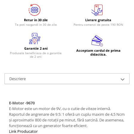
Retur in 30 zile
Livrare gratuita
Te poti razgandi in 30 de zile
Pentru comenzi de peste 190 RON
Garantie 2 ani
Acceptam cardul de prima
Produsele beneficiaza de o garantie
didactica.
de 2 ani
Descriere
E-Motor -9670
E-Motor este un motor de 9V, cu o cutie de viteze internă.
Raportul de angrenare de 9.5: 1 oferă un cuplu maxim de 4,5 Ncm
și aproximativ 800 de rotații pe minut, fără sarcină. De asemenea,
funcționează ca un generator foarte eficient.
Link Producator