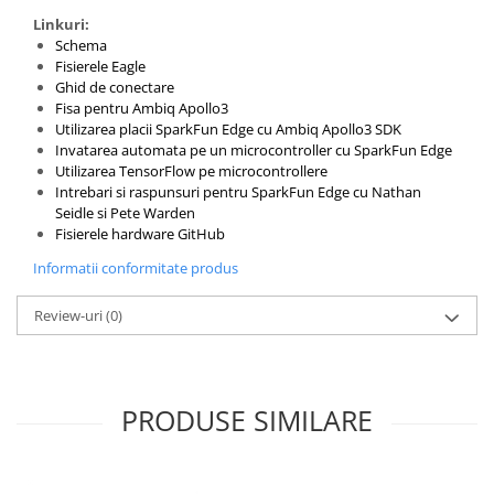
Platforme de dezvoltare
Linkuri:
Arduino
Schema
Fisierele Eagle
Raspberry
Ghid de conectare
.NET
Fisa pentru Ambiq Apollo3
Utilizarea placii SparkFun Edge cu Ambiq Apollo3 SDK
Android
Invatarea automata pe un microcontroller cu SparkFun Edge
Utilizarea TensorFlow pe microcontrollere
ARM
Intrebari si raspunsuri pentru SparkFun Edge cu Nathan
AVR
Seidle si Pete Warden
Fisierele hardware GitHub
Espruino
Informatii conformitate produs
Feather
Flora
Review-uri
(0)
FPGA
Intel
PRODUSE SIMILARE
Latte Panda
Micro:bit
Nvidia