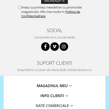
ID
Vreau sa primesc newsletter cu promotiile
IMU
magazinului. Afla mai multe in
Politica de
Infrarosu
Confidentialitate
Laser
SOCIAL
Lichide
Urmareste-ne in social media
Lumina
Magnetic
PIR
Radar
SUPORT CLIENTI
Sonar
Email tehnic si cereri de oferta B2B: info@robofun.ro
Sunet
Tensiune
MAGAZINUL MEU
Termocuple
INFO CLIENTI
Video
DATE COMERCIALE
Vreme