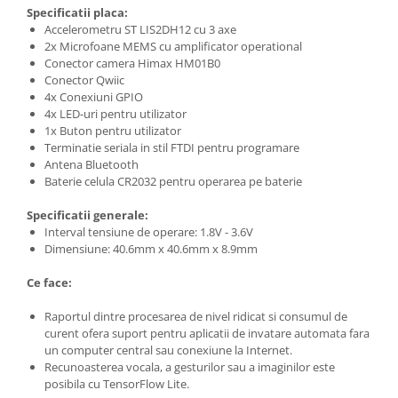
Encoder
Specificatii placa:
Mecanice
Accelerometru ST LIS2DH12 cu 3 axe
2x Microfoane MEMS cu amplificator operational
Motoare
Conector camera Himax HM01B0
Conector Qwiic
Micro Metal
4x Conexiuni GPIO
Motoare
4x LED-uri pentru utilizator
Motor 25D
1x Buton pentru utilizator
Terminatie seriala in stil FTDI pentru programare
Motor 37D
Antena Bluetooth
Motoreductor plastic
Baterie celula CR2032 pentru operarea pe baterie
Stepper
Specificatii generale:
Sub-Micro
Interval tensiune de operare: 1.8V - 3.6V
Tamiya
Dimensiune: 40.6mm x 40.6mm x 8.9mm
Roti si Senile
Ce face:
Rulmenti
Raportul dintre procesarea de nivel ridicat si consumul de
Sasiu
curent ofera suport pentru aplicatii de invatare automata fara
un computer central sau conexiune la Internet.
Servomotoare
Recunoasterea vocala, a gesturilor sau a imaginilor este
Suruburi, Piulite, Conectare
posibila cu TensorFlow Lite.