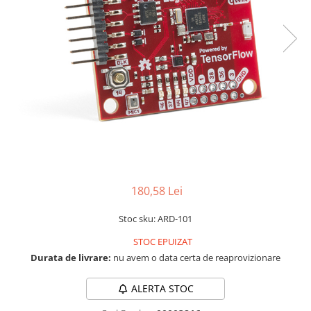
LCD
Module
Adaptoare si convertoare
ADC
Audio
CAN
Convertor nivel logic
Convertor USB la serial
Datalogger
180,58 Lei
LCD
Stoc sku: ARD-101
Module
STOC EPUIZAT
Multiplexor
Durata de livrare:
nu avem o data certa de reaprovizionare
Radio
Releu
ALERTA STOC
RS-232