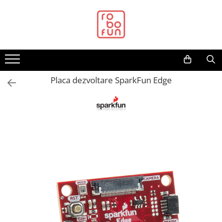
Toate Produsele
Arduino Original
Arduino Compatibil
Raspberry PI
Placa dezvoltare SparkFun Edge
Raspberry PI
Alimentare
Racire
Hat
Accesorii
Audio
Cabluri si Conectori
Camera
Cutii