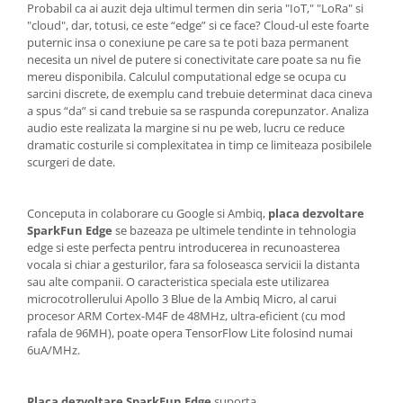
Generale
Probabil ca ai auzit deja ultimul termen din seria "IoT," "LoRa" si
"cloud", dar, totusi, ce este “edge” si ce face? Cloud-ul este foarte
LED
puternic insa o conexiune pe care sa te poti baza permanent
necesita un nivel de putere si conectivitate care poate sa nu fie
Microcontrollere AVR
mereu disponibila. Calculul computational edge se ocupa cu
PCB - Placute Circuit
sarcini discrete, de exemplu cand trebuie determinat daca cineva
a spus “da” si cand trebuie sa se raspunda corepunzator. Analiza
Rezistoare
audio este realizata la margine si nu pe web, lucru ce reduce
Creion 3D 3Doodler
dramatic costurile si complexitatea in timp ce limiteaza posibilele
scurgeri de date.
Imprimante 3D
Imprimante 3D
Conceputa in colaborare cu Google si Ambiq,
placa dezvoltare
3Doodler
SparkFun Edge
se bazeaza pe ultimele tendinte in tehnologia
Componente
edge si este perfecta pentru introducerea in recunoasterea
vocala si chiar a gesturilor, fara sa foloseasca servicii la distanta
Componente
sau alte companii. O caracteristica speciala este utilizarea
Componente E3D
microcotrollerului Apollo 3 Blue de la Ambiq Micro, al carui
procesor ARM Cortex-M4F de 48MHz, ultra-eficient (cu mod
Filament Premium ABS 1.75 mm
rafala de 96MH), poate opera TensorFlow Lite folosind numai
Filament Premium ABS 3 mm
6uA/MHz.
Filament Premium PLA 1.75 mm
Placa dezvoltare SparkFun Edge
suporta