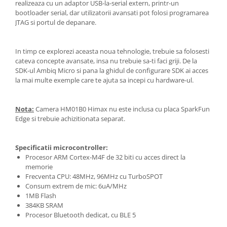
realizeaza cu un adaptor USB-la-serial extern, printr-un
Puzzle mecanic Ugears
bootloader serial, dar utilizatorii avansati pot folosi programarea
JTAG si portul de depanare.
Organizator de chei Wunderkey
Constructor foto Mozabrick &
In timp ce explorezi aceasta noua tehnologie, trebuie sa folosesti
Qbrix
cateva concepte avansate, insa nu trebuie sa-ti faci griji. De la
Puzzle lemn Cluebox
SDK-ul Ambiq Micro si pana la ghidul de configurare SDK ai acces
la mai multe exemple care te ajuta sa incepi cu hardware-ul.
Jocuri de societate
Mecanice
Nota:
Camera HM01B0 Himax nu este inclusa cu placa SparkFun
3D Printer & CNC
Edge si trebuie achizitionata separat.
Actuator
Altele
Specificatii microcontroller:
Procesor ARM Cortex-M4F de 32 biti cu acces direct la
Driver
memorie
Altele
Frecventa CPU: 48MHz, 96MHz cu TurboSPOT
Consum extrem de mic: 6uA/MHz
DC
1MB Flash
Servo
384KB SRAM
Stepper
Procesor Bluetooth dedicat, cu BLE 5