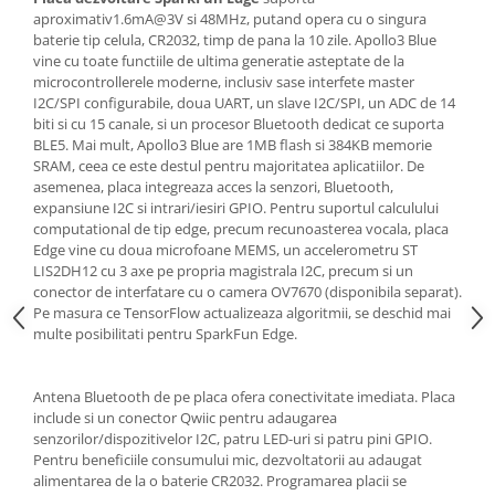
Filamente Speciale
aproximativ1.6mA@3V si 48MHz, putand opera cu o singura
Prusa I3 DIY Kit
baterie tip celula, CR2032, timp de pana la 10 zile. Apollo3 Blue
vine cu toate functiile de ultima generatie asteptate de la
Carti
microcontrollerele moderne, inclusiv sase interfete master
Pentru Incepatori
I2C/SPI configurabile, doua UART, un slave I2C/SPI, un ADC de 14
biti si cu 15 canale, si un procesor Bluetooth dedicat ce suporta
Kituri incepatori Arduino
BLE5. Mai mult, Apollo3 Blue are 1MB flash si 384KB memorie
Pentru Incepatori
SRAM, ceea ce este destul pentru majoritatea aplicatiilor. De
asemenea, placa integreaza acces la senzori, Bluetooth,
Micro:bit
expansiune I2C si intrari/iesiri GPIO. Pentru suportul calculului
computational de tip edge, precum recunoasterea vocala, placa
Junior Robotics
Edge vine cu doua microfoane MEMS, un accelerometru ST
Carti
LIS2DH12 cu 3 axe pe propria magistrala I2C, precum si un
conector de interfatare cu o camera OV7670 (disponibila separat).
Junior Robotics
Pe masura ce TensorFlow actualizeaza algoritmii, se deschid mai
Lego Education
multe posibilitati pentru SparkFun Edge.
STEM Education
Ugears
Antena Bluetooth de pe placa ofera conectivitate imediata. Placa
include si un conector Qwiic pentru adaugarea
Kit Fun
senzorilor/dispozitivelor I2C, patru LED-uri si patru pini GPIO.
Kit Roboti
Pentru beneficiile consumului mic, dezvoltatorii au adaugat
alimentarea de la o baterie CR2032. Programarea placii se
Cadouri