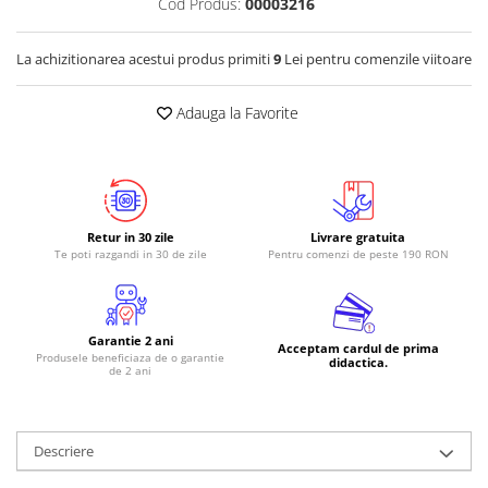
Cod Produs:
00003216
RS-485
La achizitionarea acestui produs primiti
9
Lei pentru comenzile viitoare
RTC
Telecomenzi
Adauga la Favorite
Accesorii
Accesorii
Antene
Breadboard
Retur in 30 zile
Livrare gratuita
Te poti razgandi in 30 de zile
Pentru comenzi de peste 190 RON
Cabluri
Conectori
Cutii
Garantie 2 ani
Acceptam cardul de prima
Produsele beneficiaza de o garantie
Sticker
didactica.
de 2 ani
Componente
Butoane, Tastaturi
Descriere
Condensatoare