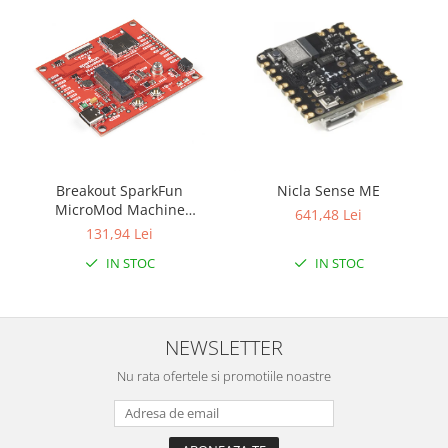
Olinuxino
Photon
PIC
Platforme de dezvoltare
Python
Teensy
Breakout SparkFun
Nicla Sense ME
Thing
MicroMod Machine
641,48 Lei
Learning
131,94 Lei
TI
IN STOC
IN STOC
Senzori
Accelerometru
Biometric
NEWSLETTER
Curent
Nu rata ofertele si promotiile noastre
Forta
Giroscop