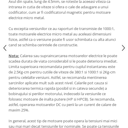
Axul din spate, lung de 4.5mm, se roteste la aceeasi viteza ca
intrarea in cutia de viteze si ofera o cale de adaugare a unui
codificator, cum ar fi codificatorul magnetic pentru motoare
electrice micro metal.
Cu exceptia versiunilor ce au raporturi de transmisie de 1000:1,
toate motoarele electrice micro metal au aceleasi dimensiuni
fizice, astfel ca o versiune poate fi usor schimbata cu alta atunci
cand se schimba cerintele de constructie.
Nota:
Calarea sau supraincarcarea motoarelor electrice le poate
scadea durata de viata considerabil si le poate deteriora imediat.
Limita superioara recomandata pentru cuplul instantaneu este
de 2.5Kg-cm pentru cutiile de viteze de 380:1 si 1000:1 si 2Kg-cm
pentru celelalte versiuni. Astfel, se recomanda mentinerea
sarcinilor aplicate mult sub acest nivel. Calarile pot cauza si
deteriorarea termica rapida (posibil si in cateva secunde) a
bobinajului si periilor motorului, indeosebi la versiunile ce
folosesc motoare de inalta putere (HP si HPCB). Se recomanda,
astfel, operarea motoarelor DC cu perii la un curent de calare de
maxim 25%.
In general, acest tip de motoare poate opera la tensiuni mai mici
sau mai mari decat tensiunile lor nominale. Se poate ca tensiunile