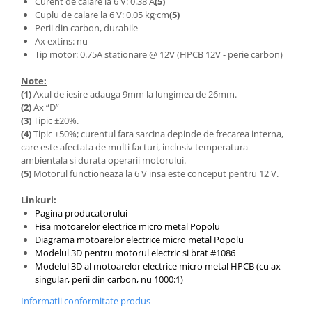
Curent de calare la 6 V: 0.38 A
(5)
Cuplu de calare la 6 V: 0.05 kg·cm
(5)
Perii din carbon, durabile
Ax extins: nu
Tip motor: 0.75A stationare @ 12V (HPCB 12V - perie carbon)
Note:
(1)
Axul de iesire adauga 9mm la lungimea de 26mm.
(2)
Ax “D”
(3)
Tipic ±20%.
(4)
Tipic ±50%; curentul fara sarcina depinde de frecarea interna,
care este afectata de multi facturi, inclusiv temperatura
ambientala si durata operarii motorului.
(5)
Motorul functioneaza la 6 V insa este conceput pentru 12 V.
Linkuri:
Pagina producatorului
Fisa motoarelor electrice micro metal Popolu
Diagrama motoarelor electrice micro metal Popolu
Modelul 3D pentru motorul electric si brat #1086
Modelul 3D al motoarelor electrice micro metal HPCB (cu ax
singular, perii din carbon, nu 1000:1)
Informatii conformitate produs