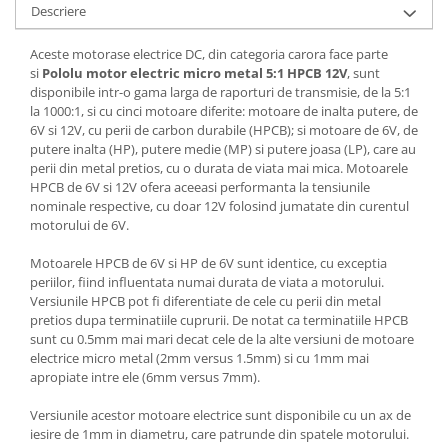
Descriere
Aceste motorase electrice DC, din categoria carora face parte
si
Pololu motor electric micro metal 5:1 HPCB 12V
, sunt
disponibile intr-o gama larga de raporturi de transmisie, de la 5:1
la 1000:1, si cu cinci motoare diferite: motoare de inalta putere, de
6V si 12V, cu perii de carbon durabile (HPCB); si motoare de 6V, de
putere inalta (HP), putere medie (MP) si putere joasa (LP), care au
perii din metal pretios, cu o durata de viata mai mica. Motoarele
HPCB de 6V si 12V ofera aceeasi performanta la tensiunile
nominale respective, cu doar 12V folosind jumatate din curentul
motorului de 6V.
Motoarele HPCB de 6V si HP de 6V sunt identice, cu exceptia
periilor, fiind influentata numai durata de viata a motorului.
Versiunile HPCB pot fi diferentiate de cele cu perii din metal
pretios dupa terminatiile cuprurii. De notat ca terminatiile HPCB
sunt cu 0.5mm mai mari decat cele de la alte versiuni de motoare
electrice micro metal (2mm versus 1.5mm) si cu 1mm mai
apropiate intre ele (6mm versus 7mm).
Versiunile acestor motoare electrice sunt disponibile cu un ax de
iesire de 1mm in diametru, care patrunde din spatele motorului.