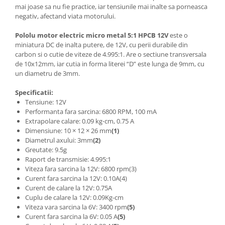
mai joase sa nu fie practice, iar tensiunile mai inalte sa porneasca
negativ, afectand viata motorului.
Pololu motor electric micro metal 5:1 HPCB 12V
este o
miniatura DC de inalta putere, de 12V, cu perii durabile din
carbon si o cutie de viteze de 4.995:1. Are o sectiune transversala
de 10x12mm, iar cutia in forma literei “D” este lunga de 9mm, cu
un diametru de 3mm.
Specificatii:
Tensiune: 12V
Performanta fara sarcina: 6800 RPM, 100 mA
Extrapolare calare: 0.09 kg⋅cm, 0.75 A
Dimensiune: 10 × 12 × 26 mm
(1)
Diametrul axului: 3mm
(2)
Greutate: 9.5g
Raport de transmisie: 4.995:1
Viteza fara sarcina la 12V: 6800 rpm(3)
Curent fara sarcina la 12V: 0.10A(4)
Curent de calare la 12V: 0.75A
Cuplu de calare la 12V: 0.09Kg-cm
Viteza vara sarcina la 6V: 3400 rpm
(5)
Curent fara sarcina la 6V: 0.05 A
(5)