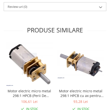
Review-uri
(0)
PRODUSE SIMILARE
Motor electric micro metal
Motor electric micro metal
298:1 HPCB cu ax pentru
298:1 HPCB (Perii De
encoder (Perii De Carbon)
Carbon)
93,28 Lei
106,61 Lei
IN STOC
IN STOC